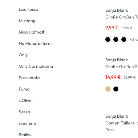
Lisa Tossa
Sonja Blank
Große Größen 7
Mustang
9,99 €
19,99 €
Nina Holthoff
+3 w
No Manufacturer
-50
%
Only
Sonja Blank
Only Carmakoma
Große Größen Shi
14,99 €
Passionata
29,99 €
Puma
s.Oliver
Sassa
Sonja Blank
Damen Taillensli
skechers
Pack
Smiley