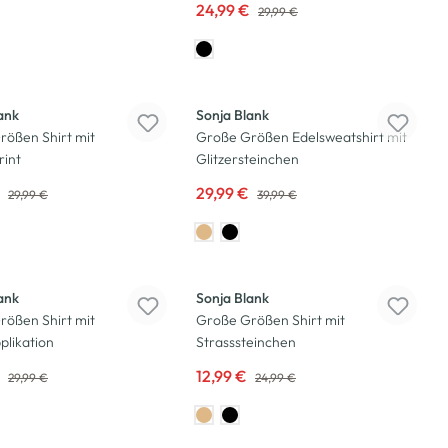
24,99 €
29,99 €
-25
%
ank
Sonja Blank
rößen Shirt mit
Große Größen Edelsweatshirt mit
rint
Glitzersteinchen
€
29,99 €
29,99 €
39,99 €
-48
%
ank
Sonja Blank
rößen Shirt mit
Große Größen Shirt mit
plikation
Strasssteinchen
€
12,99 €
29,99 €
24,99 €
-20
%