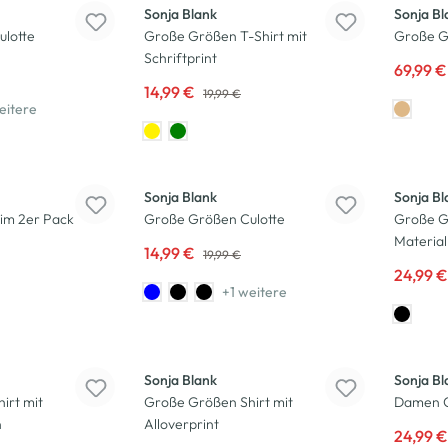
Sonja Blank
Sonja Bl
lotte
Große Größen T-Shirt mit
Große G
Schriftprint
69,99 
14,99 €
19,99 €
eitere
-25
%
-17
%
Sonja Blank
Sonja Bl
im 2er Pack
Große Größen Culotte
Große G
Material
14,99 €
19,99 €
24,99 
+1 weitere
-17
%
-17
%
Sonja Blank
Sonja Bl
irt mit
Große Größen Shirt mit
Damen C
n
Alloverprint
24,99 