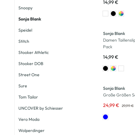
14,99 €
Snoopy
Sonja Blank
Speidel
Sonja Blank
Damen Taillensli
Stitch
Pack
Stooker Athletic
14,99 €
Stooker DOB
Street One
-17
%
Sure
Sonja Blank
Große Größen Sc
Tom Tailor
24,99 €
29,99 €
UNCOVER by Schiesser
Vero Moda
-50
%
Wolperdinger