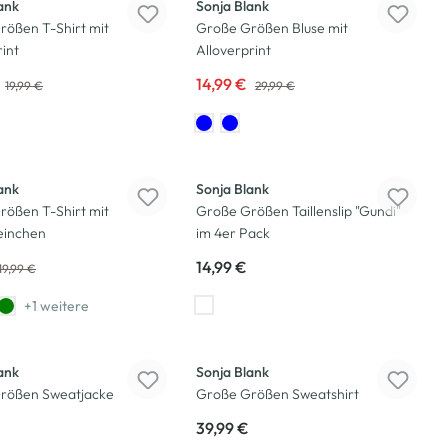
ank
Sonja Blank
rößen T-Shirt mit
Große Größen Bluse mit
rint
Alloverprint
14,99 €
19,99 €
29,99 €
ank
Sonja Blank
rößen T-Shirt mit
Große Größen Taillenslip "Gundi"
einchen
im 4er Pack
14,99 €
19,99 €
+1 weitere
Neu
ank
Sonja Blank
rößen Sweatjacke
Große Größen Sweatshirt
39,99 €