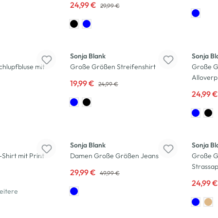
24,99 €
29,99 €
-20
%
-17
%
Sonja Blank
Sonja Bl
hlupfbluse mit
Große Größen Streifenshirt
Große G
Alloverp
19,99 €
24,99 €
24,99 
-40
%
-17
%
Sonja Blank
Sonja Bl
hirt mit Print
Damen Große Größen Jeans
Große G
Strassap
29,99 €
49,99 €
24,99 
eitere
-25
%
-20
%