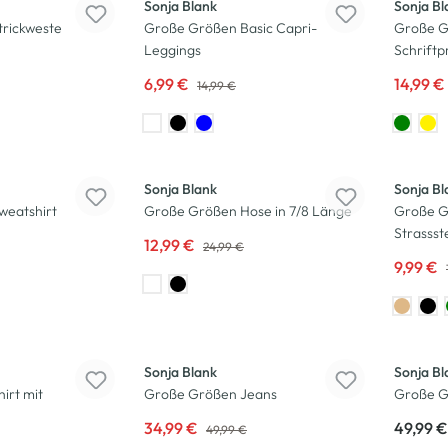
Sonja Blank
Sonja Bl
rickweste
Große Größen Basic Capri-
Große G
Leggings
Schriftp
6,99 €
14,99 €
14,99 €
-48
%
-50
%
Sonja Blank
Sonja Bl
weatshirt
Große Größen Hose in 7/8 Länge
Große G
Strassst
12,99 €
24,99 €
9,99 €
-30
%
Neu
Sonja Blank
Sonja Bl
irt mit
Große Größen Jeans
Große G
34,99 €
49,99 €
49,99 €