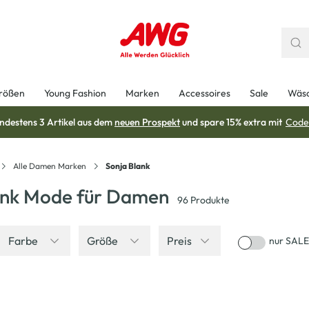
rößen
Young Fashion
Marken
Accessoires
Sale
Wäs
ndestens 3 Artikel aus dem
neuen Prospekt
und spare 15% extra mit
Code
Alle Damen Marken
Sonja Blank
ank Mode für Damen
96
Produkte
Farbe
Größe
Preis
nur SALE
-25
%
-30
%