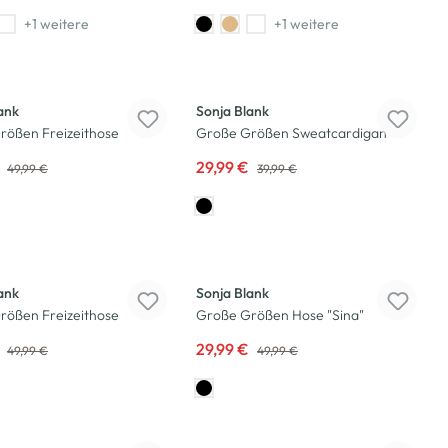
+1 weitere
+1 weitere
-25
%
ank
Sonja Blank
rößen Freizeithose
Große Größen Sweatcardigan
€
29,99 €
49,99 €
39,99 €
-40
%
ank
Sonja Blank
rößen Freizeithose
Große Größen Hose "Sina"
€
29,99 €
49,99 €
49,99 €
-50
%