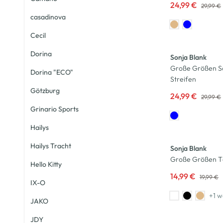
24,99 €
29,99 €
casadinova
Cecil
-17
%
Dorina
Sonja Blank
Große Größen Sc
Dorina "ECO"
Streifen
Götzburg
24,99 €
29,99 €
Grinario Sports
Hailys
-25
%
Hailys Tracht
Sonja Blank
Große Größen T-S
Hello Kitty
14,99 €
19,99 €
IX-O
+1 w
JAKO
JDY
-50
%