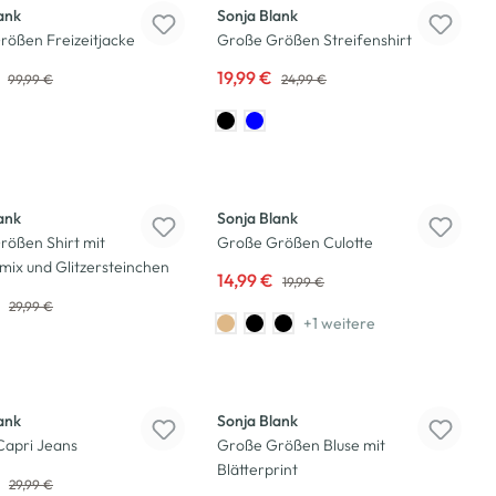
ank
Sonja Blank
rößen Freizeitjacke
Große Größen Streifenshirt
€
19,99 €
99,99 €
24,99 €
-25
%
ank
Sonja Blank
rößen Shirt mit
Große Größen Culotte
mix und Glitzersteinchen
14,99 €
19,99 €
€
29,99 €
+1 weitere
-17
%
ank
Sonja Blank
apri Jeans
Große Größen Bluse mit
Blätterprint
€
29,99 €