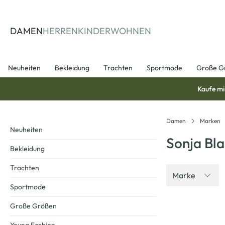
springen
Zur Hauptnavigation springen
DAMEN
HERREN
KINDER
WOHNEN
Neuheiten
Bekleidung
Trachten
Sportmode
Große G
Kaufe mi
Damen
Marken
Neuheiten
Sonja Bl
Bekleidung
Trachten
Marke
Sportmode
Große Größen
-25
%