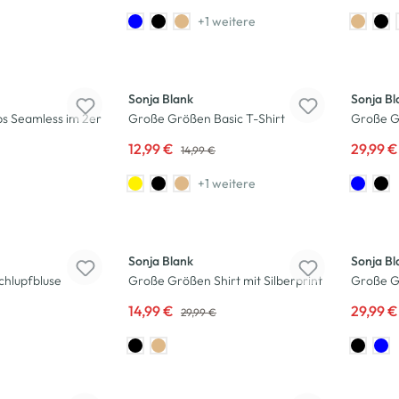
+1 weitere
-13
%
-40
%
Sonja Blank
Sonja Bl
ps Seamless im 2er
Große Größen Basic T-Shirt
Große G
12,99 €
29,99 
14,99 €
+1 weitere
-50
%
-40
%
Sonja Blank
Sonja Bl
hlupfbluse
Große Größen Shirt mit Silberprint
Große G
14,99 €
29,99 
29,99 €
-53
%
-25
%