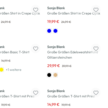
ank
Sonja Blank
ößen Shirt in Crepe Optik
Große Größen Shirt in Crepe Optik
19,99 €
24,99 €
24,99 €
-25
%
ank
Sonja Blank
rößen Basic T-Shirt
Große Größen Edelsweatshirt mit
Glitzersteinchen
14,99 €
29,99 €
39,99 €
+1 weitere
-25
%
ank
Sonja Blank
ößen T-Shirt mit Print
Große Größen T-Shirt mit Print
14,99 €
19,99 €
19,99 €