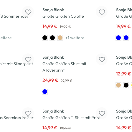
Sonja Blank
Sonja Bl
/8 Sommerhose
Große Größen Culotte
Große Gr
14,99 €
19,99 €
19,99 €
eitere
+1 weitere
-17
%
-13
%
Sonja Blank
Sonja Bl
rt mit Silberprint
Große Größen Shirt mit
Große G
Alloverprint
12,99 €
24,99 €
29,99 €
-25
%
-25
%
Sonja Blank
Sonja Bl
ps Seamless im 2er
Große Größen T-Shirt mit Print
Große Gr
14,99 €
14,99 €
19,99 €