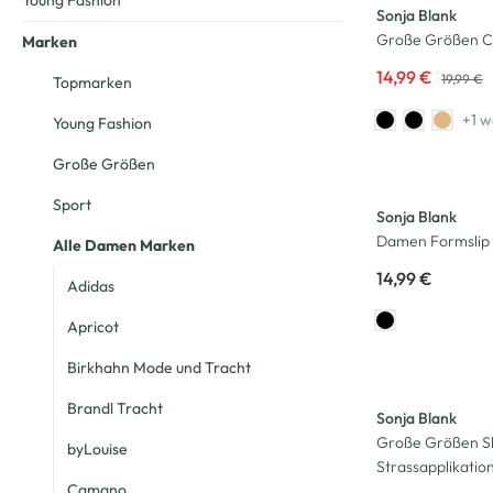
Young Fashion
Sonja Blank
Große Größen Cu
Marken
14,99 €
19,99 €
Topmarken
+1 w
Young Fashion
Große Größen
Sport
Sonja Blank
Damen Formslip 
Alle Damen Marken
14,99 €
Adidas
Apricot
Birkhahn Mode und Tracht
-17
%
Brandl Tracht
Sonja Blank
Große Größen Sh
byLouise
Strassapplikatio
Camano