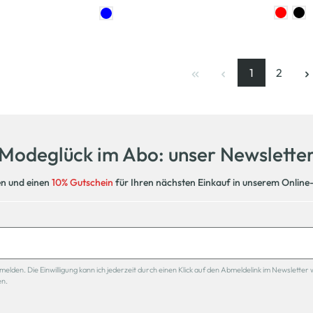
1
2
Seite
, aktuelle Se
Seite
Modeglück im Abo: unser Newslette
en und einen
10% Gutschein
für Ihren nächsten Einkauf in unserem Online
den. Die Einwilligung kann ich jederzeit durch einen Klick auf den Abmeldelink im Newsletter 
en.