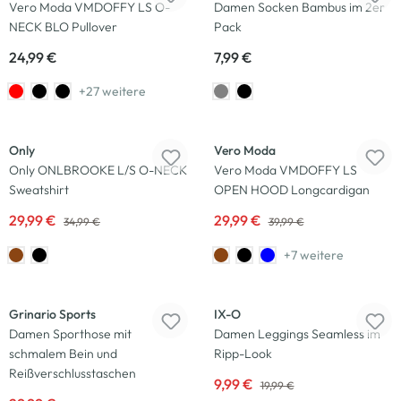
Vero Moda VMDOFFY LS O-
Damen Socken Bambus im 2er
NECK BLO Pullover
Pack
24,99 €
7,99 €
+27 weitere
-14
%
-25
%
Only
Vero Moda
Only ONLBROOKE L/S O-NECK
Vero Moda VMDOFFY LS
Sweatshirt
OPEN HOOD Longcardigan
29,99 €
29,99 €
34,99 €
39,99 €
+7 weitere
-25
%
-50
%
Grinario Sports
IX-O
Damen Sporthose mit
Damen Leggings Seamless im
schmalem Bein und
Ripp-Look
Reißverschlusstaschen
9,99 €
19,99 €