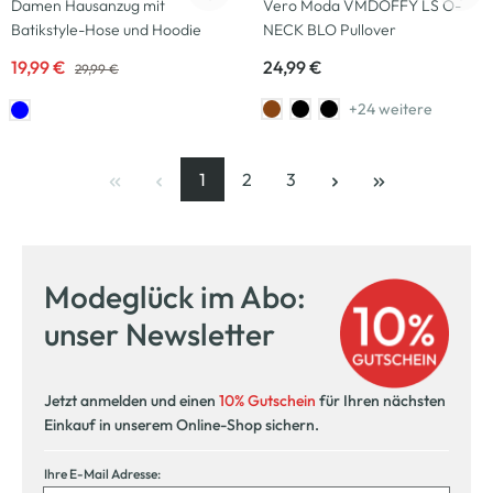
Damen Hausanzug mit
Vero Moda VMDOFFY LS O-
Batikstyle-Hose und Hoodie
NECK BLO Pullover
19,99 €
24,99 €
29,99 €
+24 weitere
1
2
3
Seite
, aktuelle Seite
Seite
Seite
Modeglück im Abo:
unser Newsletter
Jetzt anmelden und einen
10% Gutschein
für Ihren nächsten
Einkauf in unserem Online-Shop sichern.
Ihre E-Mail Adresse: