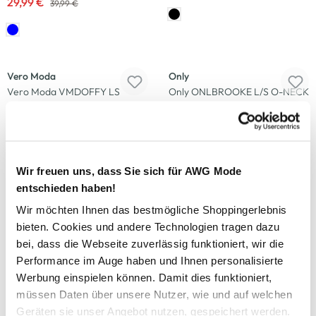
29,99 €
39,99 €
-25
%
-14
%
Vero Moda
Only
Vero Moda VMDOFFY LS
Only ONLBROOKE L/S O-NECK
OPEN HOOD Longcardigan
Sweatshirt
29,99 €
29,99 €
39,99 €
34,99 €
+7 weitere
Wir freuen uns, dass Sie sich für AWG Mode
-35
%
-20
%
entschieden haben!
Sure
Puma
Wir möchten Ihnen das bestmögliche Shoppingerlebnis
Damen Kuschelfleecehoodie in
Damen Trainingshose ESS
bieten. Cookies und andere Technologien tragen dazu
oversized Form
SWEATPANTS TR CL
bei, dass die Webseite zuverlässig funktioniert, wir die
12,99 €
39,99 €
Performance im Auge haben und Ihnen personalisierte
19,99 €
49,95 €
Werbung einspielen können. Damit dies funktioniert,
müssen Daten über unsere Nutzer, wie und auf welchen
-25
%
Geräten sie unser Angebot nutzen, gespeichert werden.