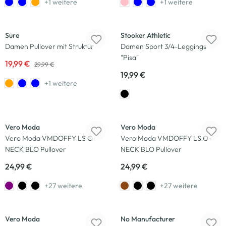
+1 weitere
+1 weitere
-33
%
Sure
Stooker Athletic
Damen Pullover mit Struktur
Damen Sport 3/4-Leggings
"Pisa"
19,99 €
29,99 €
19,99 €
+1 weitere
Neu
Neu
Vero Moda
Vero Moda
Vero Moda VMDOFFY LS O-
Vero Moda VMDOFFY LS O-
NECK BLO Pullover
NECK BLO Pullover
24,99 €
24,99 €
+27 weitere
+27 weitere
Neu
Vero Moda
No Manufacturer