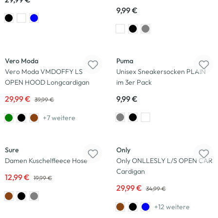
9,99 €
-25
%
Vero Moda
Puma
Vero Moda VMDOFFY LS
Unisex Sneakersocken PLAIN
OPEN HOOD Longcardigan
im 3er Pack
29,99 €
9,99 €
39,99 €
+7 weitere
-35
%
-14
%
Sure
Only
Damen Kuschelfleece Hose
Only ONLLESLY L/S OPEN CAR
Cardigan
12,99 €
19,99 €
29,99 €
34,99 €
+12 weitere