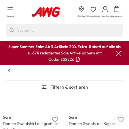
alt springen
Waren
Menü
Filialen
Wunschliste
Konto
Warenkorb
Super Summer Sale: Ab 3 Artikeln 20% Extra-Rabatt auf alle bis
zu
67% reduzierten Sale Artikel
sichern mit
Code:
SSS826
Filtern & sortieren
-29
%
-40
%
Sure
Sure
Damen Sweatshirt mit großem
Damen Sweaty mit Kapuze