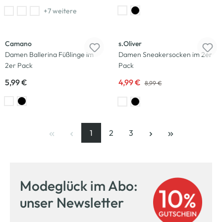
+7 weitere
-44
%
Camano
s.Oliver
Damen Ballerina Füßlinge im
Damen Sneakersocken im 2er
2er Pack
Pack
5,99 €
4,99 €
8,99 €
1
2
3
Seite
, aktuelle Seite
Seite
Seite
Modeglück im Abo:
unser Newsletter