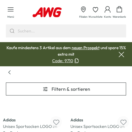
alt springen
Waren
Menü
Filialen
Wunschliste
Konto
Warenkorb
Kaufe mindestens 3 Artikel aus dem
neuen Prospekt
und spare 15%
extra mit
Code:
9710
Filtern & sortieren
-33
%
-33
%
Adidas
Adidas
Unisex Sportsocken LOGO im
Unisex Sportsocken LOGO im