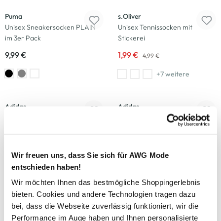
Puma
s.Oliver
Unisex Sneakersocken PLAIN
Unisex Tennissocken mit
im 3er Pack
Stickerei
9,99 €
1,99 €
4,99 €
+7 weitere
Adidas
Adidas
Unisex Tennissocken 3-
Unisex Tennissocken
STREIFEN CUSHIONES CREW
CUSHIONED CREW im 3er Pack
SOCKEN im 3er Pack
15,00 €
Wir freuen uns, dass Sie sich für AWG Mode
15,00 €
entschieden haben!
Wir möchten Ihnen das bestmögliche Shoppingerlebnis
-40
%
-44
%
bieten. Cookies und andere Technologien tragen dazu
bei, dass die Webseite zuverlässig funktioniert, wir die
s.Oliver
s.Oliver
Performance im Auge haben und Ihnen personalisierte
Unisex Socken mit Spruch
Damen Sneakersocken im 2er