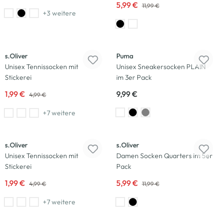
5,99 €
11,99 €
+3 weitere
-60
%
s.Oliver
Puma
Unisex Tennissocken mit
Unisex Sneakersocken PLAIN
Stickerei
im 3er Pack
1,99 €
9,99 €
4,99 €
+7 weitere
-60
%
-50
%
s.Oliver
s.Oliver
Unisex Tennissocken mit
Damen Socken Quarters im 5er
Stickerei
Pack
1,99 €
5,99 €
4,99 €
11,99 €
+7 weitere
-60
%