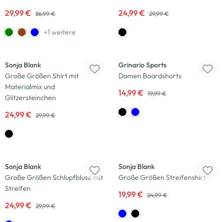
29,99 €
24,99 €
36,99 €
29,99 €
+1 weitere
-17
%
-25
%
Sonja Blank
Grinario Sports
Große Größen Shirt mit
Damen Boardshorts
Materialmix und
14,99 €
19,99 €
Glitzersteinchen
24,99 €
29,99 €
-17
%
-20
%
Sonja Blank
Sonja Blank
Große Größen Schlupfbluse mit
Große Größen Streifenshirt
Streifen
19,99 €
24,99 €
24,99 €
29,99 €