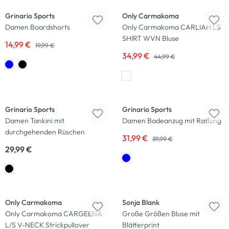
Grinario Sports
Only Carmakoma
Damen Boardshorts
Only Carmakoma CARLIAH LS
SHIRT WVN Bluse
14,99 €
19,99 €
34,99 €
44,99 €
-20
%
Grinario Sports
Grinario Sports
Damen Tankini mit
Damen Badeanzug mit Raffung
durchgehenden Rüschen
31,99 €
39,99 €
29,99 €
-19
%
-17
%
Only Carmakoma
Sonja Blank
Only Carmakoma CARGEENA
Große Größen Bluse mit
L/S V-NECK Strickpullover
Blätterprint