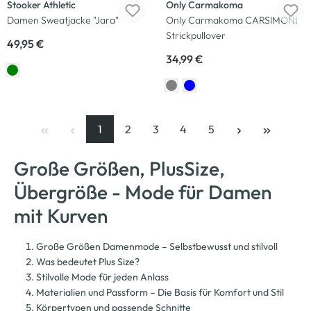
Stooker Athletic
Only Carmakoma
Damen Sweatjacke "Jara"
Only Carmakoma CARSIMONI
Strickpullover
49,95 €
34,99 €
1
2
3
4
5
Seite
, aktuelle Seite
Seite
Seite
Seite
Seite
Große Größen, PlusSize,
Übergröße - Mode für Damen
mit Kurven
Große Größen Damenmode – Selbstbewusst und stilvoll
Was bedeutet Plus Size?
Stilvolle Mode für jeden Anlass
Materialien und Passform – Die Basis für Komfort und Stil
Körpertypen und passende Schnitte