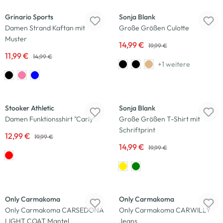
Grinario Sports
Sonja Blank
Damen Strand Kaftan mit
Große Größen Culotte
Muster
14,99 €
19,99 €
11,99 €
14,99 €
+1 weitere
-35
%
-25
%
Stooker Athletic
Sonja Blank
Damen Funktionsshirt "Carly"
Große Größen T-Shirt mit
Schriftprint
12,99 €
19,99 €
14,99 €
19,99 €
Neu
-17
%
Only Carmakoma
Only Carmakoma
Only Carmakoma CARSEDONA
Only Carmakoma CARWILLY
LIGHT COAT Mantel
Jeans