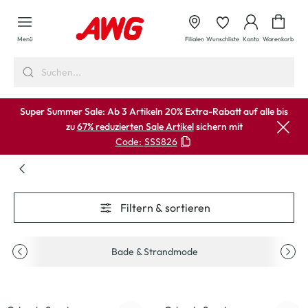
alt springen
Waren
Menü
Filialen
Wunschliste
Konto
Warenkorb
Super Summer Sale: Ab 3 Artikeln 20% Extra-Rabatt auf alle bis
zu
67% reduzierten Sale Artikel
sichern mit
Code:
SSS826
Filtern & sortieren
Bade & Strandmode
-50
%
-50
%