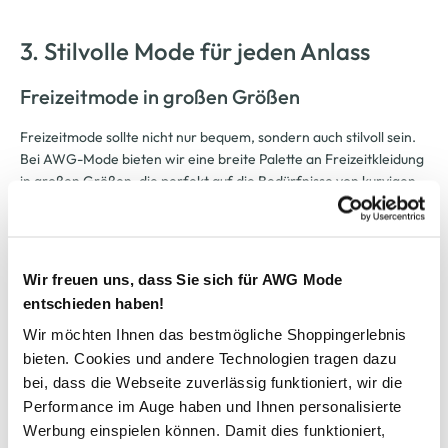
3. Stilvolle Mode für jeden Anlass
Freizeitmode in großen Größen
Freizeitmode sollte nicht nur bequem, sondern auch stilvoll sein.
Bei AWG-Mode bieten wir eine breite Palette an Freizeitkleidung
in großen Größen, die perfekt auf die Bedürfnisse von kurvigen
Frauen abgestimmt ist. Ob lässige Jeans, bequeme T-Shirts oder
luftige Tuniken – unsere Kollektionen bieten vielseitige
Kombinationsmöglichkeiten, die Ihnen erlauben, Ihren
persönlichen Stil auszudrücken. Besonders beliebt sind fließende
Wir freuen uns, dass Sie sich für AWG Mode
Stoffe, die sanft die Silhouette umspielen und gleichzeitig für
entschieden haben!
hohen Tragekomfort sorgen.
Wir möchten Ihnen das bestmögliche Shoppingerlebnis
bieten. Cookies und andere Technologien tragen dazu
Unsere Freizeitmode umfasst zudem bequeme Leggings,
bei, dass die Webseite zuverlässig funktioniert, wir die
trendige Jumpsuits und leichte Sommerkleider, die ideal für
Performance im Auge haben und Ihnen personalisierte
entspannte Tage sind. Für die kühleren Monate bieten wir
Werbung einspielen können. Damit dies funktioniert,
gemütliche Strickwaren, die nicht nur warm halten, sondern auch