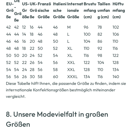
DE
EU-
US-
UK-
Franzö
Italieni
Internat
Brustu
Taillen
Hüftu
-
Grö
Gr
Grö
sische
sche
ionale
mfang
umfan
mfang
Grö
ße
öße
ße
Größe
Größe
Größe
(cm)
g (cm)
(cm)
ße
42
42
12
16
44
46
M
96
78
102
44
44
14
18
46
48
L
100
82
106
46
46
16
20
48
50
L
104
86
110
48
48
18
22
50
52
XL
110
92
116
50
50
20
24
52
54
XL
116
98
122
52
52
22
26
54
56
XXL
122
104
128
54
54
24
28
56
58
XXL
128
110
134
56
56
26
30
58
60
XXXL
134
116
140
Diese Tabelle hilft Ihnen, die passende Größe zu finden, indem sie
internationale Konfektionsgrößen bestmöglich miteinander
vergleicht.
8. Unsere Modevielfalt in großen
Größen