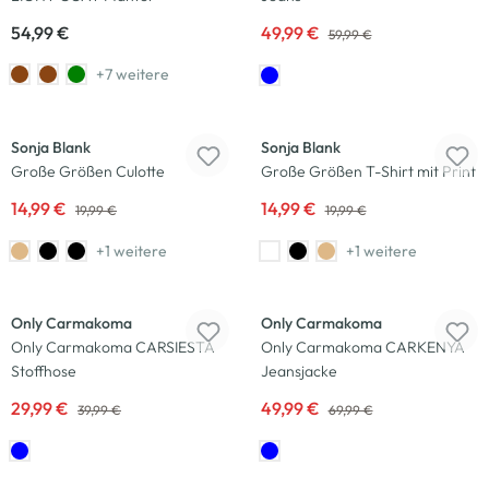
54,99 €
49,99 €
59,99 €
+7 weitere
-25
%
-25
%
Sonja Blank
Sonja Blank
Große Größen Culotte
Große Größen T-Shirt mit Print
14,99 €
14,99 €
19,99 €
19,99 €
+1 weitere
+1 weitere
-25
%
-29
%
Only Carmakoma
Only Carmakoma
Only Carmakoma CARSIESTA
Only Carmakoma CARKENYA
Stoffhose
Jeansjacke
29,99 €
49,99 €
39,99 €
69,99 €
-25
%
-22
%