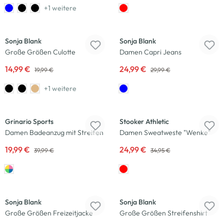
+1 weitere
-25
%
-17
%
Sonja Blank
Sonja Blank
Große Größen Culotte
Damen Capri Jeans
14,99 €
24,99 €
19,99 €
29,99 €
+1 weitere
-50
%
-29
%
Grinario Sports
Stooker Athletic
Damen Badeanzug mit Streifen
Damen Sweatweste "Wenke"
19,99 €
24,99 €
39,99 €
34,95 €
-30
%
-20
%
Sonja Blank
Sonja Blank
Große Größen Freizeitjacke
Große Größen Streifenshirt