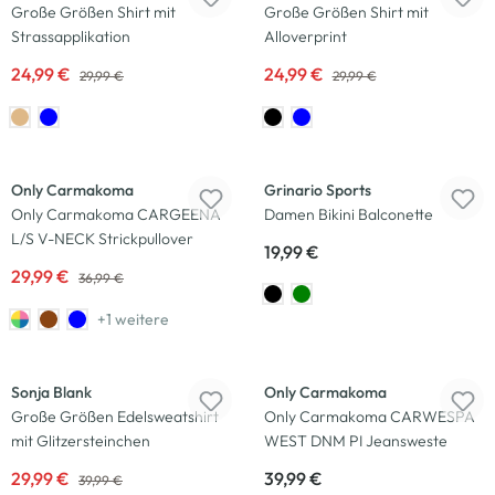
Große Größen Shirt mit
Große Größen Shirt mit
Strassapplikation
Alloverprint
24,99 €
24,99 €
29,99 €
29,99 €
-19
%
Only Carmakoma
Grinario Sports
Only Carmakoma CARGEENA
Damen Bikini Balconette
L/S V-NECK Strickpullover
19,99 €
29,99 €
36,99 €
+1 weitere
-25
%
Sonja Blank
Only Carmakoma
Große Größen Edelsweatshirt
Only Carmakoma CARWESPA
mit Glitzersteinchen
WEST DNM PI Jeansweste
29,99 €
39,99 €
39,99 €