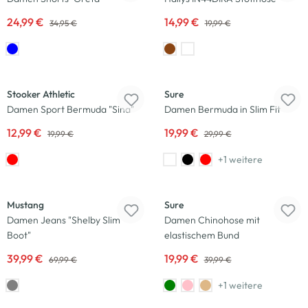
24,99 €
14,99 €
34,95 €
19,99 €
-35
%
-33
%
Stooker Athletic
Sure
Damen Sport Bermuda "Sina"
Damen Bermuda in Slim Fit
12,99 €
19,99 €
19,99 €
29,99 €
+1 weitere
-43
%
-50
%
Mustang
Sure
Damen Jeans "Shelby Slim
Damen Chinohose mit
Boot"
elastischem Bund
39,99 €
19,99 €
69,99 €
39,99 €
+1 weitere
-30
%