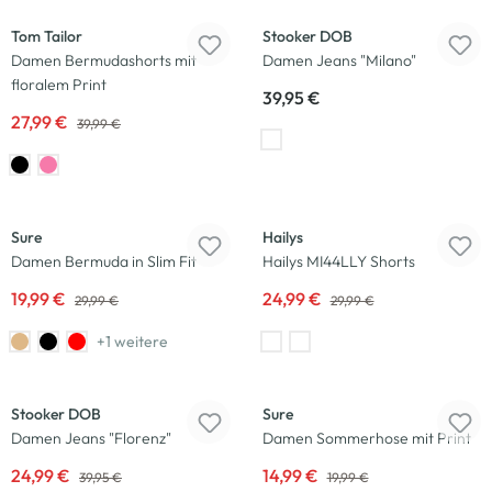
Tom Tailor
Stooker DOB
Damen Bermudashorts mit
Damen Jeans "Milano"
floralem Print
39,95 €
27,99 €
39,99 €
-33
%
-17
%
Sure
Hailys
Damen Bermuda in Slim Fit
Hailys MI44LLY Shorts
19,99 €
24,99 €
29,99 €
29,99 €
+1 weitere
-37
%
-25
%
Stooker DOB
Sure
Damen Jeans "Florenz"
Damen Sommerhose mit Print
24,99 €
14,99 €
39,95 €
19,99 €