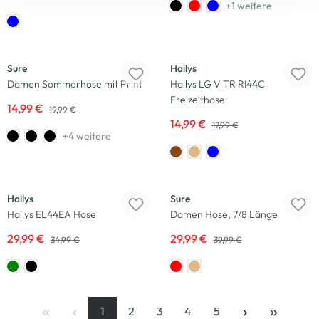
+1 weitere
-25
%
-17
%
Sure
Hailys
Damen Sommerhose mit Print
Hailys LG V TR RI44C
Freizeithose
14,99 €
19,99 €
14,99 €
17,99 €
+4 weitere
-14
%
-25
%
Hailys
Sure
Hailys EL44EA Hose
Damen Hose, 7/8 Länge
29,99 €
29,99 €
34,99 €
39,99 €
1
2
3
4
5
Seite
, aktuelle Seite
Seite
Seite
Seite
Seite