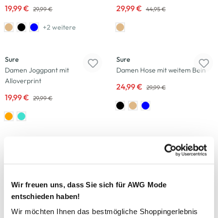
19,99 €
29,99 €
29,99 €
44,95 €
+2 weitere
-33
%
-17
%
Sure
Sure
Damen Joggpant mit
Damen Hose mit weitem Bein
Alloverprint
24,99 €
29,99 €
19,99 €
29,99 €
-20
%
-33
%
Tom Tailor
Sure
Damen Capri Jeans
Damen Capri Hose in Slim Fit
39,99 €
19,99 €
49,99 €
29,99 €
Wir freuen uns, dass Sie sich für AWG Mode
+2 weitere
entschieden haben!
-29
%
Wir möchten Ihnen das bestmögliche Shoppingerlebnis