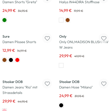
Damen Shorts "Greta"
Hailys IN44DIRA Stoffhose
24,99 €
14,99 €
34,95 €
19,99 €
-13
%
-40
%
Sure
Only
Damen Plissee Shorts
Only ONLMADISON BLUSH HW
W Jeans
12,99 €
14,99 €
29,99 €
49,99 €
-33
%
-37
%
Stooker DOB
Stooker DOB
Damen Jeans "Rio" mit
Damen Hose "Milano"
Strassdetails
24,99 €
39,95 €
29,99 €
44,95 €
-20
%