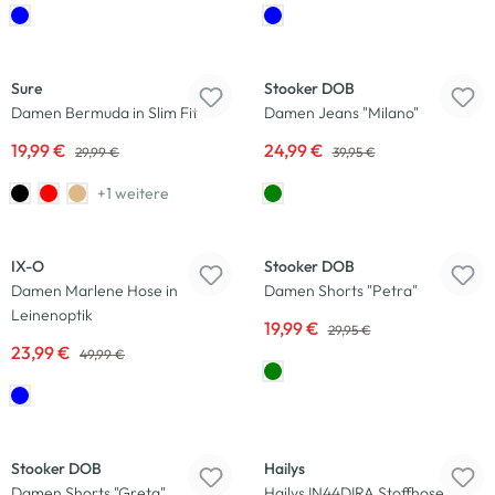
-33
%
-37
%
Sure
Stooker DOB
Damen Bermuda in Slim Fit
Damen Jeans "Milano"
19,99 €
24,99 €
29,99 €
39,95 €
+1 weitere
-52
%
-33
%
IX-O
Stooker DOB
Damen Marlene Hose in
Damen Shorts "Petra"
Leinenoptik
19,99 €
29,95 €
23,99 €
49,99 €
-29
%
-25
%
Stooker DOB
Hailys
Damen Shorts "Greta"
Hailys IN44DIRA Stoffhose