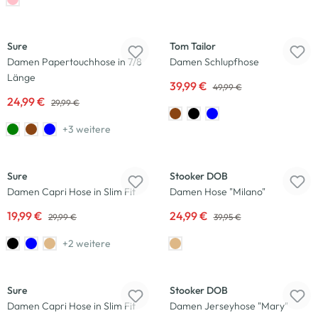
-17
%
Neu
Sure
Tom Tailor
Damen Papertouchhose in 7/8
Damen Schlupfhose
Länge
39,99 €
49,99 €
24,99 €
29,99 €
+3 weitere
-33
%
-37
%
Sure
Stooker DOB
Damen Capri Hose in Slim Fit
Damen Hose "Milano"
19,99 €
24,99 €
29,99 €
39,95 €
+2 weitere
-33
%
-33
%
Sure
Stooker DOB
Damen Capri Hose in Slim Fit
Damen Jerseyhose "Mary"