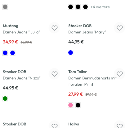
+4 weitere
-47
%
Mustang
Stooker DOB
Damen Jeans " Julia"
Damen Jeans "Mary"
34,99 €
44,95 €
65,99 €
-30
%
Stooker DOB
Tom Tailor
Damen Jeans "Nizza"
Damen Bermudashorts mit
floralem Print
44,95 €
27,99 €
39,99 €
-29
%
-25
%
Stooker DOB
Hailys