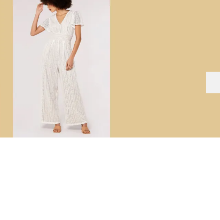
-33
%
-50
%
-40
%
-40
%
-40
%
-33
%
-52
%