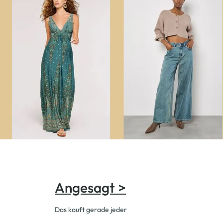
Angesagt >
Das kauft gerade jeder
-33
%
-37
%
-50
%
-50
%
-50
%
-33
%
-20
%