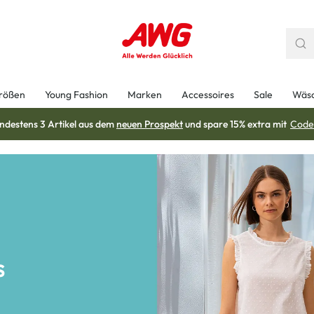
rößen
Young Fashion
Marken
Accessoires
Sale
Wäs
ndestens 3 Artikel aus dem
neuen Prospekt
und spare 15% extra mit
Code
s