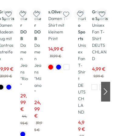
Grinari
Sto
Sto
s.Oliver
Gri
Grinari
o Sports
oke
oke
Damen T-
nari
o Sports
Damen
r
r
Shirt mit
o
Unisex
Badean
DO
DO
kleinem
Spo
Fan T-
zug mit
B
B
Print
rts
Shirt
Kontras
Da
Da
Unis
DEUTS
14,99 €
tstreife
me
me
ex
CHLAN
19,99 €
n
n
n
Fan
D
Jea
Jea
T-
19,99 €
4,99 €
ns
ns
Shir
39,99 €
9,99 €
"Rio
"Mil
t
"
ano
DE
"
UTS
29,
CH
99
24,
LA
€
99
ND
€
44,
4,9
39,9
95 €
9 €
5 €