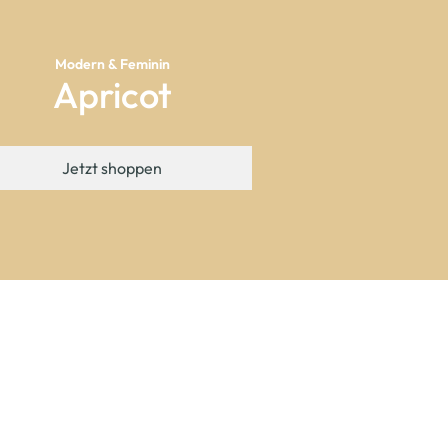
Modern & Feminin
Apricot
Jetzt shoppen
-50
%
-33
%
-37
%
-25
%
-50
%
-50
%