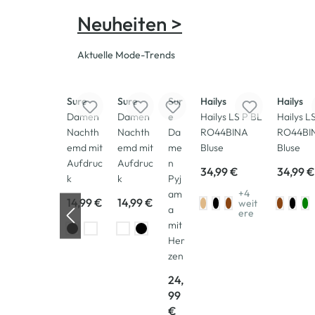
Neuheiten >
Aktuelle Mode-Trends
Neu
Neu
Neu
Neu
Neu
Sure
Sure
Sur
Hailys
Hailys
Damen
Damen
e
Hailys LS P BL
Hailys L
Nachth
Nachth
Da
RO44BINA
RO44BI
emd mit
emd mit
me
Bluse
Bluse
Aufdruc
Aufdruc
n
34,99 €
34,99 €
k
k
Pyj
+4
am
14,99 €
14,99 €
weit
a
ere
mit
Her
zen
24,
99
€