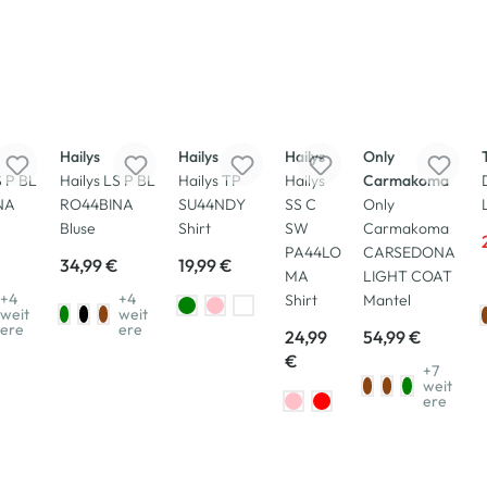
Neu
Neu
Neu
Neu
Hailys
Hailys
Hailys
Only
S P BL
Hailys LS P BL
Hailys TP
Hailys
Carmakoma
NA
RO44BINA
SU44NDY
SS C
Only
Bluse
Shirt
SW
Carmakoma
PA44LO
CARSEDONA
34,99 €
19,99 €
MA
LIGHT COAT
+4
+4
Shirt
Mantel
weit
weit
ere
ere
24,99
54,99 €
€
+7
weit
ere