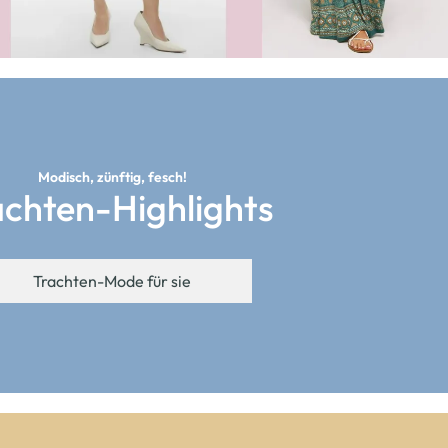
Modisch, zünftig, fesch!
achten-Highlights
Trachten-Mode für sie