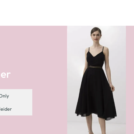
der
Only
leider