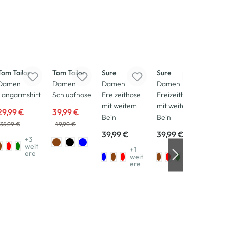
-17
%
-20
%
Neu
Neu
Neu
Neu
N
Tom Tailor
Tom Tailor
Sure
Sure
Sure
Damen
Damen
Damen
Damen
Dam
Langarmshirt
Schlupfhose
Freizeithose
Freizeithose
Frei
mit weitem
mit weitem
mit 
29,99 €
39,99 €
Bein
Bein
Bein
35,99 €
49,99 €
39,99 €
39,99 €
39,
+3
weit
+1
+1
ere
weit
weit
ere
ere