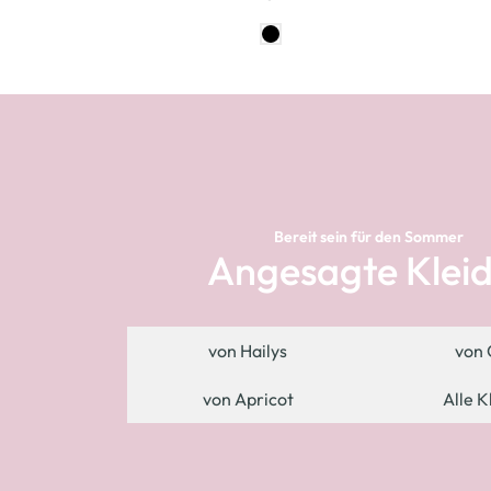
Bereit sein für den Sommer
Angesagte Klei
von Hailys
von 
von Apricot
Alle K