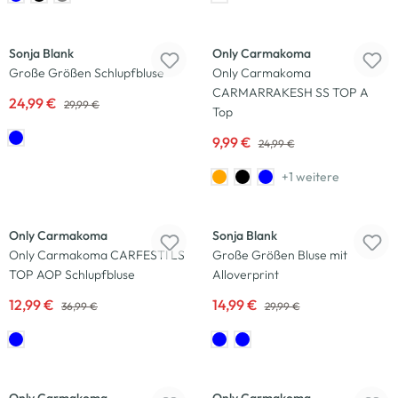
-17
%
-60
%
Sonja Blank
Only Carmakoma
Große Größen Schlupfbluse
Only Carmakoma
CARMARRAKESH SS TOP A
24,99 €
29,99 €
Top
9,99 €
24,99 €
+1 weitere
-65
%
-50
%
Only Carmakoma
Sonja Blank
Only Carmakoma CARFESTI LS
Große Größen Bluse mit
TOP AOP Schlupfbluse
Alloverprint
12,99 €
14,99 €
36,99 €
29,99 €
-64
%