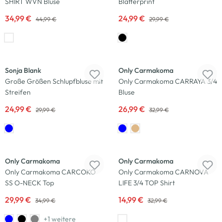
SHIRT WVN Bluse
Blätterprint
34,99 €
24,99 €
44,99 €
29,99 €
-17
%
-18
%
Sonja Blank
Only Carmakoma
Große Größen Schlupfbluse mit
Only Carmakoma CARRAYA 3/4
Streifen
Bluse
24,99 €
26,99 €
29,99 €
32,99 €
-14
%
-55
%
Only Carmakoma
Only Carmakoma
Only Carmakoma CARCOKO
Only Carmakoma CARNOVA
SS O-NECK Top
LIFE 3/4 TOP Shirt
29,99 €
14,99 €
34,99 €
32,99 €
+1 weitere