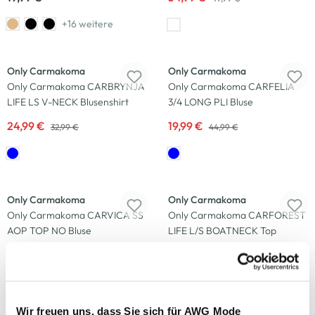
+16 weitere
-24
%
-56
%
Only Carmakoma
Only Carmakoma
Only Carmakoma CARBRYNJA
Only Carmakoma CARFELIA
LIFE LS V-NECK Blusenshirt
3/4 LONG PLI Bluse
24,99 €
19,99 €
32,99 €
44,99 €
-24
%
Only Carmakoma
Only Carmakoma
Only Carmakoma CARVICA SS
Only Carmakoma CARFOREST
AOP TOP NO Bluse
LIFE L/S BOATNECK Top
19,99 €
24,99 €
32,99 €
+16 weitere
-18
%
-63
%
Wir freuen uns, dass Sie sich für AWG Mode