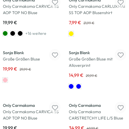
Only Carmakoma
Only Carmakoma
Only Carmakoma CARVICA SS
Only Carmakoma CARLUXMAI
AOP TOP NO Bluse
SS TOP AOP Blusenshirt
19,99 €
7,99 €
21,99 €
+16 weitere
-33
%
-50
%
Sonja Blank
Sonja Blank
Große Größen Bluse
Große Größen Bluse mit
Alloverprint
19,99 €
29,99 €
14,99 €
29,99 €
-30
%
Only Carmakoma
Only Carmakoma
Only Carmakoma CARVICA SS
Only Carmakoma
AOP TOP NO Bluse
CARSTRETCHY LIFE L/S Bluse
19,99 €
34,99 €
49,99 €