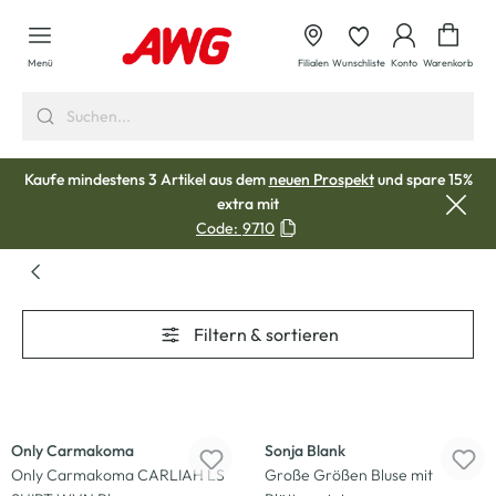
alt springen
Waren
Menü
Filialen
Wunschliste
Konto
Warenkorb
Kaufe mindestens 3 Artikel aus dem
neuen Prospekt
und spare 15%
extra mit
Code:
9710
Filtern & sortieren
-22
%
-17
%
Only Carmakoma
Sonja Blank
Only Carmakoma CARLIAH LS
Große Größen Bluse mit