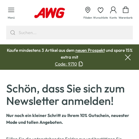
alt springen
Waren
Menü
Filialen
Wunschliste
Konto
Warenkorb
Kaufe mindestens 3 Artikel aus dem
neuen Prospekt
und spare 15%
extra mit
Code:
9710
Schön, dass Sie sich zum
Newsletter anmelden!
Nur noch ein kleiner Schritt zu Ihrem 10% Gutschein, neuester
Mode und tollen Angeboten.