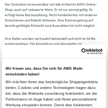
Der Gutschein ist anwendbar auf alle Artikel im AWG Online-
Shop, auch auf reduzierte Ware. Er ist nur einmal gültig. Es
erfolgt keine Barauszahlung. Nicht kombinierbar mit anderen
Gutscheinen und Rabatt-Aktionen. Eine Rückvergütung auf
bereits getätigte Einkäufe (und Auswahlen) ist nicht möglich.
Ihre Daten werden vertraulich behandelt und nicht an Dritte
weitergegeben. Die Abmeldung vom Newsletter ist
selbstverständlich jederzeit möglich..
Wir freuen uns, dass Sie sich für AWG Mode
Modeglück im Abo:
entschieden haben!
Wir möchten Ihnen das bestmögliche Shoppingerlebnis
unser Newsletter
bieten. Cookies und andere Technologien tragen dazu
bei, dass die Webseite zuverlässig funktioniert, wir die
Jetzt anmelden und einen
10% Gutschein
für Ihren nächsten
Performance im Auge haben und Ihnen personalisierte
Einkauf in unserem Online-Shop sichern.
Werbung einspielen können. Damit dies funktioniert,