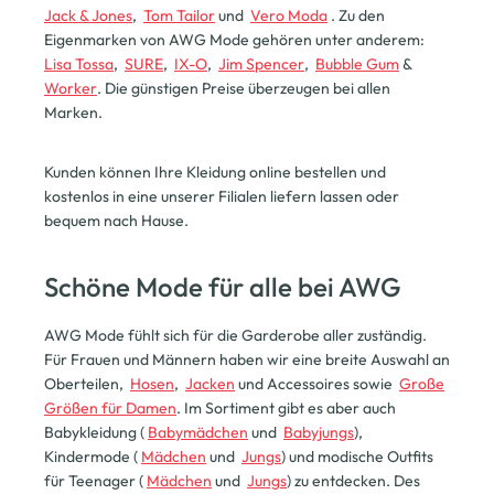
Jack & Jones
,
Tom Tailor
und
Vero Moda
. Zu den
Eigenmarken von AWG Mode gehören unter anderem:
Lisa Tossa
,
SURE
,
IX-O
,
Jim Spencer
,
Bubble Gum
&
Worker
. Die günstigen Preise überzeugen bei allen
Marken.
Kunden können Ihre Kleidung online bestellen und
kostenlos in eine unserer Filialen liefern lassen oder
bequem nach Hause.
Schöne Mode für alle bei AWG
AWG Mode fühlt sich für die Garderobe aller zuständig.
Für Frauen und Männern haben wir eine breite Auswahl an
Oberteilen,
Hosen
,
Jacken
und Accessoires sowie
Große
Größen für Damen
. Im Sortiment gibt es aber auch
Babykleidung (
Babymädchen
und
Babyjungs
),
Kindermode (
Mädchen
und
Jungs
) und modische Outfits
für Teenager (
Mädchen
und
Jungs
) zu entdecken. Des