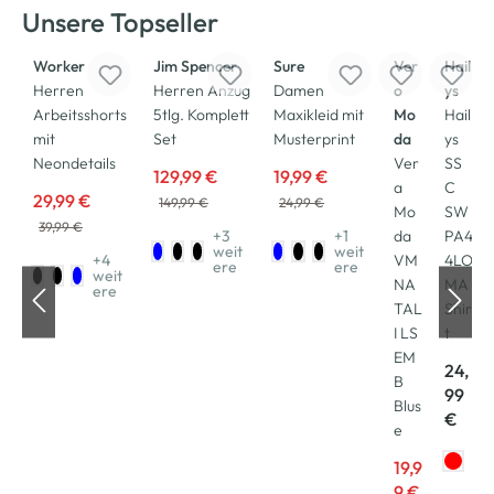
Unsere Topseller
-25
%
-13
%
-20
%
-50
%
Neu
Worker
Jim Spencer
Sure
Ver
Hail
Herren
Herren Anzug
Damen
o
ys
Arbeitsshorts
5tlg. Komplett
Maxikleid mit
Mo
Hail
mit
Set
Musterprint
da
ys
Neondetails
Ver
SS
129,99 €
19,99 €
a
C
29,99 €
149,99 €
24,99 €
Mo
SW
39,99 €
+3
+1
da
PA4
weit
weit
+4
VM
4LO
ere
ere
weit
NA
MA
ere
TAL
Shir
I LS
t
EM
24,
B
99
Blus
€
e
19,9
9 €