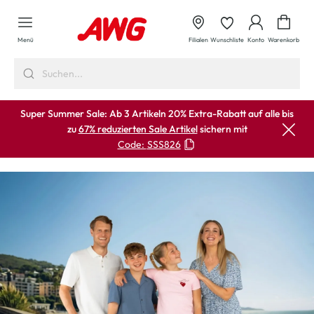
alt springen
Waren
Menü
Filialen
Wunschliste
Konto
Warenkorb
Super Summer Sale: Ab 3 Artikeln 20% Extra-Rabatt auf alle bis
zu
67% reduzierten Sale Artikel
sichern mit
Code:
SSS826