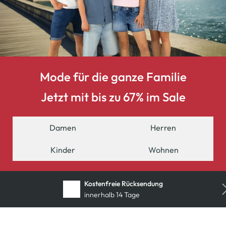
Mode für die ganze Familie
Jetzt mit bis zu 67% im Sale
Damen
Herren
Kinder
Wohnen
Kostenlose Filiallieferung
in Ihre Wunschfiliale