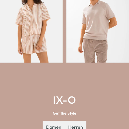
IX-O
Get the Style
Damen
Herren