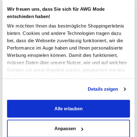
Verfügbar
Wir freuen uns, dass Sie sich für AWG Mode
entschieden haben!
In den Warenkorb
Wir möchten Ihnen das bestmögliche Shoppingerlebnis
bieten. Cookies und andere Technologien tragen dazu
bei, dass die Webseite zuverlässig funktioniert, wir die
Schneller DHL Versand: in 1–3 Werktagen
Performance im Auge haben und Ihnen personalisierte
Werbung einspielen können. Damit dies funktioniert,
Kostenfreie Rücksendung innerhalb 14 Tage
müssen Daten über unsere Nutzer, wie und auf welchen
Kostenlose Filiallieferung in Ihre Wunschfiliale
Geräten sie unser Angebot nutzen, gespeichert werden.
Technisch notwendige Cookies, die zwingend für die
Bereitstellung der Funktionen der Webseite benötigt
Details zeigen
Zur Wunschliste hinzufügen
werden, werden bei der Nutzung der Webseite auf jeden
Fall gesetzt. Cookies von Drittanbietern für Analyse- oder
Trackingzwecke werden nur dann aktiviert, wenn Sie das
Alle erlauben
entsprechende "Häkchen" setzen und auf "Auswahl
Only ONLSEDONA LIGHT COAT Kapuzenjacke
erlauben" bzw. "Alle erlauben" klicken. Mehr dazu
(einschließlich der Möglichkeit, die Einwilligungserklärung
Anpassen
schicker Damen Übergangsmantel von Only
zu ändern oder zu widerrufen) erfahren Sie in unserem