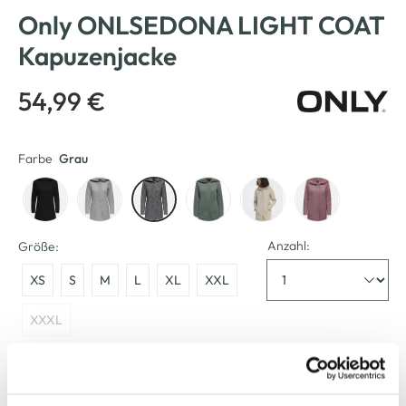
Only ONLSEDONA LIGHT COAT
Kapuzenjacke
54,99 €
Farbe
Grau
Anzahl:
Größe:
XS
S
M
L
XL
XXL
XXXL
Bitte wählen Sie eine Größe aus