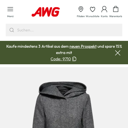
alt springen
Waren
Menü
Filialen
Wunschliste
Konto
Warenkorb
Kaufe mindestens 3 Artikel aus dem
neuen Prospekt
und spare 15%
extra mit
Code:
9710