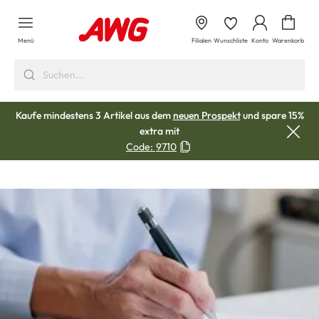
alt springen
Waren
Menü
Filialen
Wunschliste
Konto
Warenkorb
Kaufe mindestens 3 Artikel aus dem
neuen Prospekt
und spare 15%
extra mit
Code:
9710