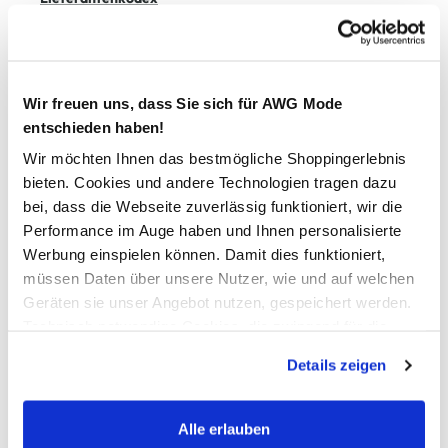
LkSG Bericht
Wir freuen uns, dass Sie sich für AWG Mode
entschieden haben!
BERICHT ZUM
Wir möchten Ihnen das bestmögliche Shoppingerlebnis
LIEFEREKETTENSORGFALTSPFLICHTENGESETZ
bieten. Cookies und andere Technologien tragen dazu
bei, dass die Webseite zuverlässig funktioniert, wir die
Alle Unternehmen, die unter den Anwendungsbereich des
Performance im Auge haben und Ihnen personalisierte
Gesetzes fallen, sind verpflichtet, regelmäßig einen
Werbung einspielen können. Damit dies funktioniert,
Bericht über die Erfüllung der im Gesetz verankerten
müssen Daten über unsere Nutzer, wie und auf welchen
Sorgfaltspflichten zu veröffentlichen.
Geräten sie unser Angebot nutzen, gespeichert werden.
Technisch notwendige Cookies, die zwingend für die
LkSG Report 01.2024-12.2024
Bereitstellung der Funktionen der Webseite benötigt
Details zeigen
werden, werden bei der Nutzung der Webseite auf jeden
Fall gesetzt. Cookies von Drittanbietern für Analyse- oder
Trackingzwecke werden nur dann aktiviert, wenn Sie das
Alle erlauben
entsprechende "Häkchen" setzen und auf "Auswahl