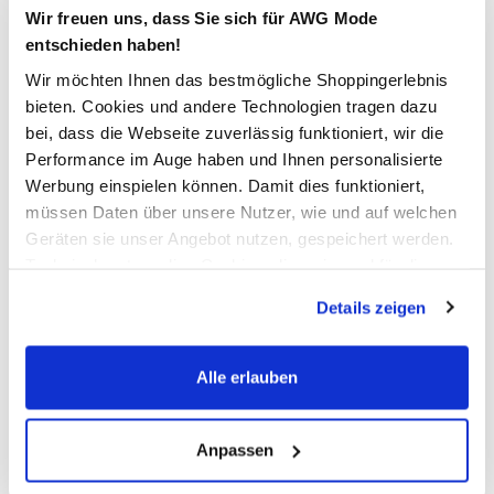
Wir freuen uns, dass Sie sich für AWG Mode
entschieden haben!
Wir möchten Ihnen das bestmögliche Shoppingerlebnis
bieten. Cookies und andere Technologien tragen dazu
bei, dass die Webseite zuverlässig funktioniert, wir die
Performance im Auge haben und Ihnen personalisierte
Werbung einspielen können. Damit dies funktioniert,
müssen Daten über unsere Nutzer, wie und auf welchen
Geräten sie unser Angebot nutzen, gespeichert werden.
Technisch notwendige Cookies, die zwingend für die
Bereitstellung der Funktionen der Webseite benötigt
Details zeigen
werden, werden bei der Nutzung der Webseite auf jeden
Fall gesetzt. Cookies von Drittanbietern für Analyse- oder
Trackingzwecke werden nur dann aktiviert, wenn Sie das
Modeglück im Abo:
Alle erlauben
entsprechende "Häkchen" setzen und auf "Auswahl
unser Newsletter
erlauben" bzw. "Alle erlauben" klicken. Mehr dazu
(einschließlich der Möglichkeit, die Einwilligungserklärung
Anpassen
zu ändern oder zu widerrufen) erfahren Sie in unserem
Jetzt anmelden und einen
10% Gutschein
für Ihren nächsten