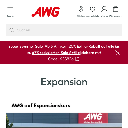
alt springen
Waren
Menü
Filialen
Wunschliste
Konto
Warenkorb
Super Summer Sale: Ab 3 Artikeln 20% Extra-Rabatt auf alle bis
zu
67% reduzierten Sale Artikel
sichern mit
Code:
SSS826
Expansion