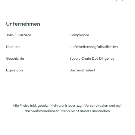
Unternehmen
Jobs & Karriere
Compliance
Über uns
Lieferkettensorgfaltspflichten
Geschichte
Supply Chain Due Diligence
Expansion
Barrierefreiheit
Alle Preise inkl. gesetzl. Mehrwertsteuer zzgl.
Versandkosten
und ggf.
Nachnahmegebühren, wenn nicht anders angegeben.
Logout
© 2025 AWG Allgemeine Warenvertriebs GmbH