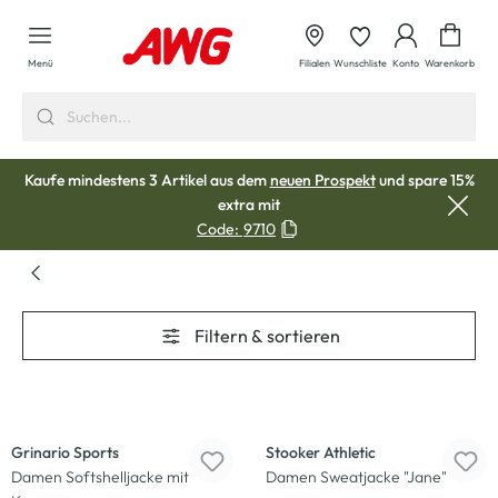
alt springen
Waren
Menü
Filialen
Wunschliste
Konto
Warenkorb
Kaufe mindestens 3 Artikel aus dem
neuen Prospekt
und spare 15%
extra mit
Code:
9710
Filtern & sortieren
Neu
-37
%
Grinario Sports
Stooker Athletic
Damen Softshelljacke mit
Damen Sweatjacke "Jane"