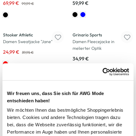
69,99 €
59,99 €
99,99 €
-37
%
Stooker Athletic
Grinario Sports
Damen Sweatjacke "Jane"
Damen Fleecejacke in
melierter Optik
24,99 €
39,95 €
34,99 €
Wir freuen uns, dass Sie sich für AWG Mode
entschieden haben!
Modeglück im Abo:
Wir möchten Ihnen das bestmögliche Shoppingerlebnis
unser Newsletter
bieten. Cookies und andere Technologien tragen dazu
bei, dass die Webseite zuverlässig funktioniert, wir die
Performance im Auge haben und Ihnen personalisierte