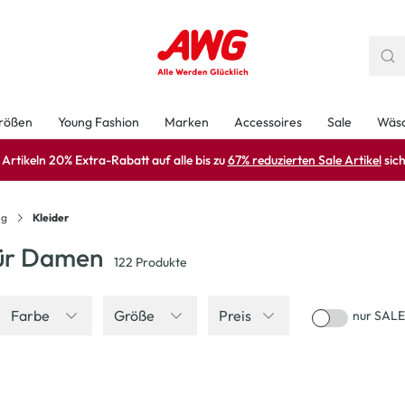
rößen
Young Fashion
Marken
Accessoires
Sale
Wäs
rtikeln 20% Extra-Rabatt auf alle bis zu
67% reduzierten Sale Artikel
sich
ng
Kleider
für Damen
122
Produkte
Farbe
Größe
Preis
nur SALE
-33
%