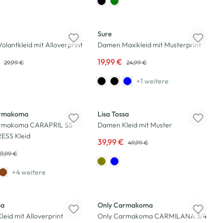
-20
%
Sure
lantkleid mit Alloverprint
Damen Maxikleid mit Musterprint
€
19,99 €
29,99 €
24,99 €
+1 weitere
-20
%
armakoma
Lisa Tossa
rmakoma CARAPRIL SS
Damen Kleid mit Muster
ESS Kleid
39,99 €
49,99 €
21,99 €
+4 weitere
sa
Only Carmakoma
eid mit Alloverprint
Only Carmakoma CARMILANA 3/4