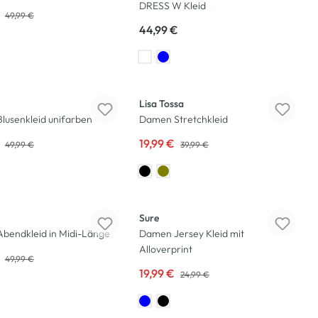
DRESS W Kleid
€
49,99 €
44,99 €
-50
%
Lisa Tossa
lusenkleid unifarben
Damen Stretchkleid
€
19,99 €
49,99 €
39,99 €
-20
%
Sure
bendkleid in Midi-Länge
Damen Jersey Kleid mit
Alloverprint
€
49,99 €
19,99 €
24,99 €