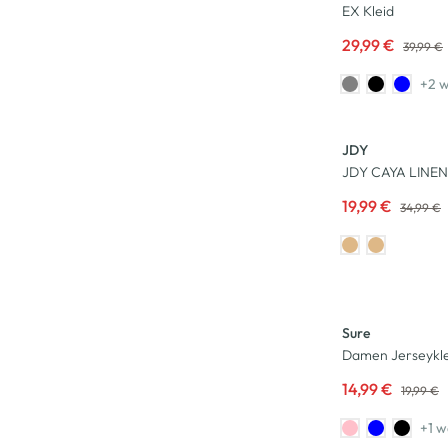
EX Kleid
29,99 €
39,99 €
+2 w
-43
%
JDY
JDY CAYA LINEN 
19,99 €
34,99 €
-25
%
Sure
Damen Jerseyklei
14,99 €
19,99 €
+1 w