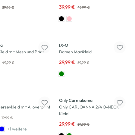
€
39,99 €
39,99 €
49,99 €
-50
%
sa
IX-O
eid mit Mesh und Print
Damen Maxikleid
€
29,99 €
49,99 €
59,99 €
-25
%
Only Carmakoma
rseykleid mit Alloverprint
Only CARJOANNA 2/4 O-NECK
Kleid
19,99 €
29,99 €
39,99 €
+1 weitere