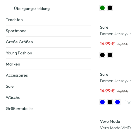
Übergangskleidung
-25
%
Trachten
Sure
Sportmode
Damen Jerseyklei
Große Größen
14,99 €
19,99 €
Young Fashion
-25
%
Marken
Sure
Accessoires
Damen Jerseyklei
Sale
14,99 €
19,99 €
Wäsche
+1 w
Größentabelle
-25
%
Vero Moda
Vero Moda VMDI