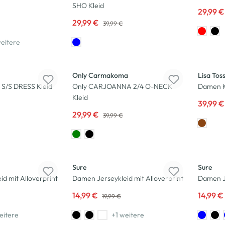
SHO Kleid
29,99 
29,99 €
39,99 €
eitere
-25
%
-20
%
Only Carmakoma
Lisa Tos
S/S DRESS Kleid
Only CARJOANNA 2/4 O-NECK
Damen Kl
Kleid
39,99 
29,99 €
39,99 €
-25
%
-25
%
Sure
Sure
d mit Alloverprint
Damen Jerseykleid mit Alloverprint
Damen Je
14,99 €
14,99 €
19,99 €
eitere
+1 weitere