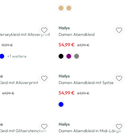
-21
%
Hailys
rseykleid mit Alloverprint
Damen Abendkleid
54,99 €
19,99 €
69,99 €
+1 weitere
-21
%
sa
Hailys
eid mit Alloverprint
Damen Abendkleid mit Spitze
€
54,99 €
49,99 €
69,99 €
-20
%
sa
Hailys
eid mit Glitzersteinchen
Damen Abendkleid in Midi-Länge