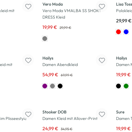
Vero Moda
Lisa Tos
eid mit
Vero Moda VMALBA SS SHORT
Polokleid
DRESS Kleid
29,99 €
19,99 €
29,99 €
-21
%
-43
%
Hailys
Hailys
eid mit
Damen Abendkleid
Damen Mi
54,99 €
19,99 €
69,99 €
-29
%
-33
%
Stooker DOB
Sure
im Plisseestyle
Damen Kleid mit Allover-Print
Damen Tu
24,99 €
19,99 €
34,95 €