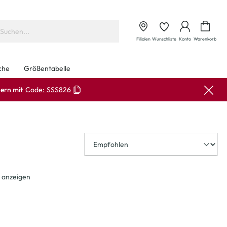
Waren
Filialen
Wunschliste
Konto
Warenkorb
che
Größentabelle
ern mit
Code:
SSS826
Sortierung
 anzeigen