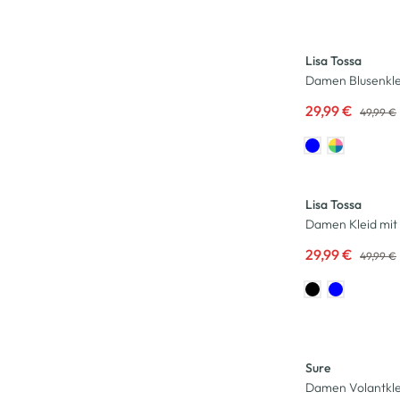
-40
%
Lisa Tossa
Damen Blusenkle
29,99 €
49,99 €
-40
%
Lisa Tossa
Damen Kleid mit 
29,99 €
49,99 €
-17
%
Sure
Damen Volantklei