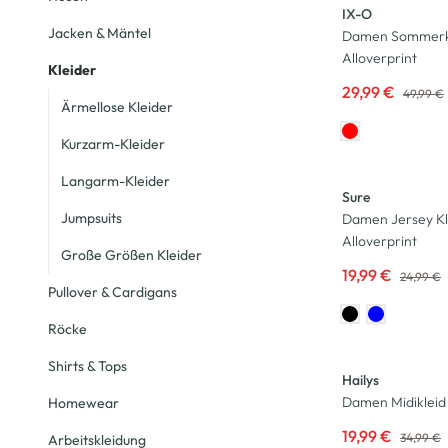
IX-O
Jacken & Mäntel
Damen Sommerkl
Alloverprint
Kleider
29,99 €
49,99 €
Ärmellose Kleider
Kurzarm-Kleider
-20
%
Langarm-Kleider
Sure
Jumpsuits
Damen Jersey Kl
Alloverprint
Große Größen Kleider
19,99 €
24,99 €
Pullover & Cardigans
Röcke
-43
%
Shirts & Tops
Hailys
Damen Midikleid 
Homewear
19,99 €
34,99 €
Arbeitskleidung