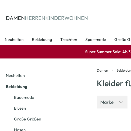
springen
Zur Hauptnavigation springen
DAMEN
HERREN
KINDER
WOHNEN
Neuheiten
Bekleidung
Trachten
Sportmode
Große G
Super Summer Sale: Ab 3 A
Damen
Bekleidu
Neuheiten
Kleider 
Bekleidung
Bademode
Marke
Blusen
Große Größen
-40
%
Hosen