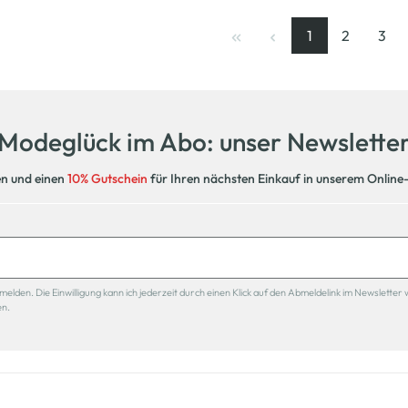
1
2
3
Seite
, aktuelle Seite
Seite
Seit
Modeglück im Abo: unser Newslette
en und einen
10% Gutschein
für Ihren nächsten Einkauf in unserem Online
den. Die Einwilligung kann ich jederzeit durch einen Klick auf den Abmeldelink im Newsletter 
en.