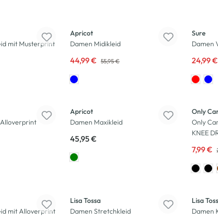
-20
%
-17
%
Apricot
Sure
id mit Musterprint
Damen Midikleid
Damen Vo
44,99 €
24,99 
55,95 €
-64
%
Apricot
Only C
Alloverprint
Damen Maxikleid
Only Ca
KNEE DR
45,95 €
7,99 €
-50
%
-40
%
Lisa Tossa
Lisa Tos
d mit Alloverprint
Damen Stretchkleid
Damen Kl