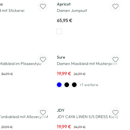
sa
Apricot
 mit Stickerei
Damen Jumpsuit
65,95 €
-20
%
Sure
dikleid im Plisseestyle
Damen Maxikleid mit Musterprint
19,99 €
34,99 €
24,99 €
+1 weitere
-43
%
JDY
nikakleid mit Alloverprint
JDY CAYA LINEN S/S DRESS Kleid
19,99 €
29,99 €
34,99 €