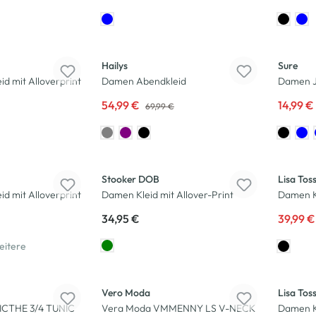
-21
%
-25
%
Hailys
Sure
d mit Alloverprint
Damen Abendkleid
Damen Je
54,99 €
14,99 €
69,99 €
-20
%
Stooker DOB
Lisa Tos
d mit Alloverprint
Damen Kleid mit Allover-Print
Damen Kl
34,95 €
39,99 
eitere
-25
%
-25
%
Vero Moda
Lisa Tos
CTHE 3/4 TUNIC
Vera Moda VMMENNY LS V-NECK
Damen Kl