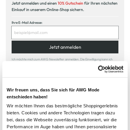
Jetzt anmelden und einen
10% Gutschein
für Ihren nächsten
Einkauf in unserem Online-Shop sichern.
Ihre E-Mail Adresse:
Jetzt anmelden
Ich möchte mich zum AWG Newsletter anmelden. Die Einwilligung kann ich
jederzeit durch einen Klick auf den Abmeldelink im Newsletter widerrufen. Ich
habe die
Datenschutzerklärung
gelesen.
Wir freuen uns, dass Sie sich für AWG Mode
entschieden haben!
Wir möchten Ihnen das bestmögliche Shoppingerlebnis
bieten. Cookies und andere Technologien tragen dazu
Sicher bezahlen
bei, dass die Webseite zuverlässig funktioniert, wir die
Performance im Auge haben und Ihnen personalisierte