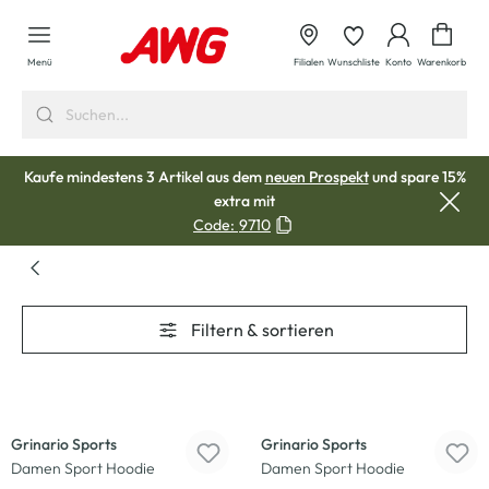
alt springen
Waren
Menü
Filialen
Wunschliste
Konto
Warenkorb
Kaufe mindestens 3 Artikel aus dem
neuen Prospekt
und spare 15%
extra mit
Code:
9710
Filtern & sortieren
Grinario Sports
Grinario Sports
Damen Sport Hoodie
Damen Sport Hoodie