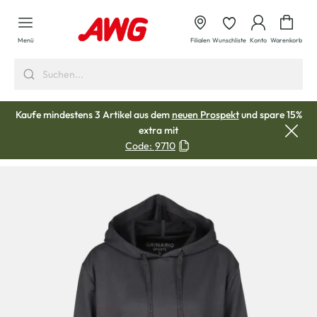
alt springen
Waren
Menü
Filialen
Wunschliste
Konto
Warenkorb
Kaufe mindestens 3 Artikel aus dem
neuen Prospekt
und spare 15%
extra mit
Code:
9710