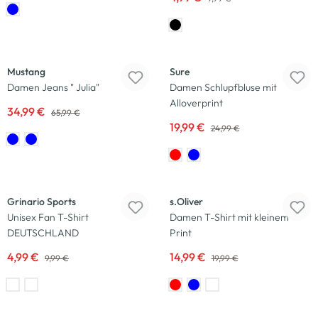
-47
%
-20
%
Mustang
Sure
Damen Jeans " Julia"
Damen Schlupfbluse mit
Alloverprint
34,99 €
65,99 €
19,99 €
24,99 €
-50
%
-25
%
Grinario Sports
s.Oliver
Unisex Fan T-Shirt
Damen T-Shirt mit kleinem
DEUTSCHLAND
Print
4,99 €
14,99 €
9,99 €
19,99 €
-33
%
-17
%