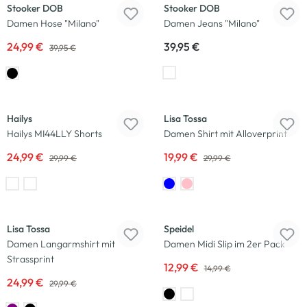
Stooker DOB
Stooker DOB
Damen Hose "Milano"
Damen Jeans "Milano"
24,99 €
39,95 €
39,95 €
-17
%
-33
%
Hailys
Lisa Tossa
Hailys MI44LLY Shorts
Damen Shirt mit Alloverprint
24,99 €
19,99 €
29,99 €
29,99 €
-17
%
Neu
-13
%
Lisa Tossa
Speidel
Damen Langarmshirt mit
Damen Midi Slip im 2er Pack
Strassprint
12,99 €
14,99 €
24,99 €
29,99 €