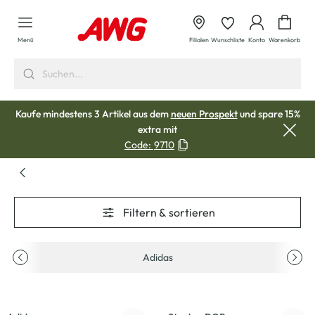
alt springen
Waren
Menü
Filialen
Wunschliste
Konto
Warenkorb
Kaufe mindestens 3 Artikel aus dem
neuen Prospekt
und spare 15%
extra mit
Code:
9710
Filtern & sortieren
Adidas
-33
%
-37
%