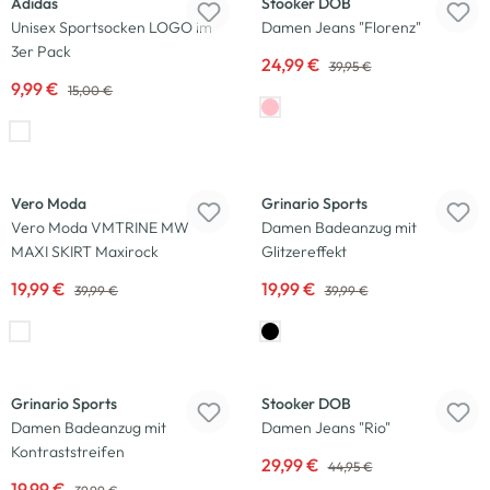
Adidas
Stooker DOB
Unisex Sportsocken LOGO im
Damen Jeans "Florenz"
3er Pack
24,99 €
39,95 €
9,99 €
15,00 €
-50
%
-50
%
Vero Moda
Grinario Sports
Vero Moda VMTRINE MW
Damen Badeanzug mit
MAXI SKIRT Maxirock
Glitzereffekt
19,99 €
19,99 €
39,99 €
39,99 €
-50
%
-33
%
Grinario Sports
Stooker DOB
Damen Badeanzug mit
Damen Jeans "Rio"
Kontraststreifen
29,99 €
44,95 €
19,99 €