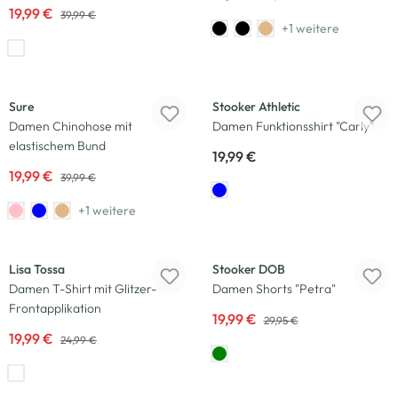
19,99 €
39,99 €
+1 weitere
-50
%
Sure
Stooker Athletic
Damen Chinohose mit
Damen Funktionsshirt "Carly"
elastischem Bund
19,99 €
19,99 €
39,99 €
+1 weitere
-20
%
-33
%
Lisa Tossa
Stooker DOB
Damen T-Shirt mit Glitzer-
Damen Shorts "Petra"
Frontapplikation
19,99 €
29,95 €
19,99 €
24,99 €
-43
%