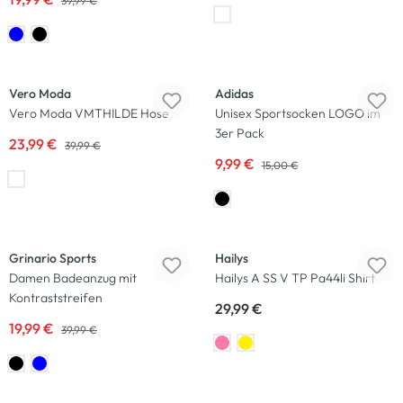
39,99 €
-40
%
-33
%
Vero Moda
Adidas
Vero Moda VMTHILDE Hose
Unisex Sportsocken LOGO im
3er Pack
23,99 €
39,99 €
9,99 €
15,00 €
-50
%
Neu
Grinario Sports
Hailys
Damen Badeanzug mit
Hailys A SS V TP Pa44li Shirt
Kontraststreifen
29,99 €
19,99 €
39,99 €
-40
%
-33
%