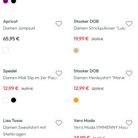
-33
%
Apricot
Stooker DOB
Damen Jumpsuit
Damen Strickpullover "Lulu"
65,95 €
19,99 €
29,95 €
-13
%
-43
%
Speidel
Stooker DOB
Damen Midi Slip im 2er Pack
Damen Henleyshirt "Marie"
12,99 €
12,99 €
14,99 €
22,95 €
Neu
-35
%
Lisa Tossa
Vero Moda
Damen Sweatshirt mit
Vero Moda VMMENNY Hose
Stehkragen
23,99 €