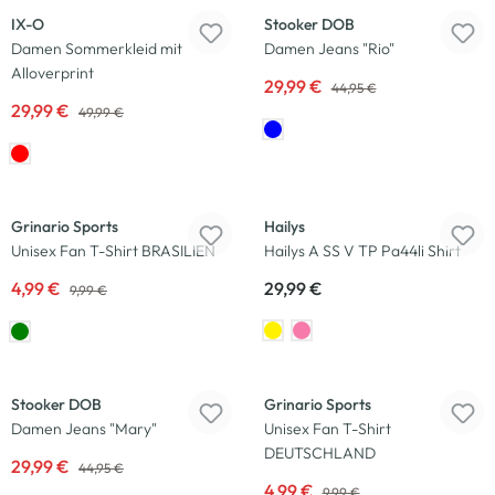
IX-O
Stooker DOB
Damen Sommerkleid mit
Damen Jeans "Rio"
Alloverprint
29,99 €
44,95 €
29,99 €
49,99 €
-50
%
Neu
Grinario Sports
Hailys
Unisex Fan T-Shirt BRASILIEN
Hailys A SS V TP Pa44li Shirt
4,99 €
29,99 €
9,99 €
-33
%
-50
%
Stooker DOB
Grinario Sports
Damen Jeans "Mary"
Unisex Fan T-Shirt
DEUTSCHLAND
29,99 €
44,95 €
4,99 €
9,99 €