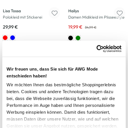
Lisa Tossa
Hailys
Polokleid mit Stickerei
Damen Midikleid im Plisseestyle
29,99 €
19,99 €
34,99 €
-50
%
-43
%
IX-O
Mustang
Damen Bluse mit Streifen
Damen Jeans "Shelby Slim
Wir freuen uns, dass Sie sich für AWG Mode
Boot"
19,99 €
39,99 €
entschieden haben!
39,99 €
69,99 €
Wir möchten Ihnen das bestmögliche Shoppingerlebnis
bieten. Cookies und andere Technologien tragen dazu
Neu
-25
%
bei, dass die Webseite zuverlässig funktioniert, wir die
Performance im Auge haben und Ihnen personalisierte
Lisa Tossa
Hailys
Werbung einspielen können. Damit dies funktioniert,
Damen Sweatshirt mit
Hailys MI44LLY Bluse
müssen Daten über unsere Nutzer, wie und auf welchen
Stehkragen
29,99 €
Geräten sie unser Angebot nutzen, gespeichert werden.
39,99 €