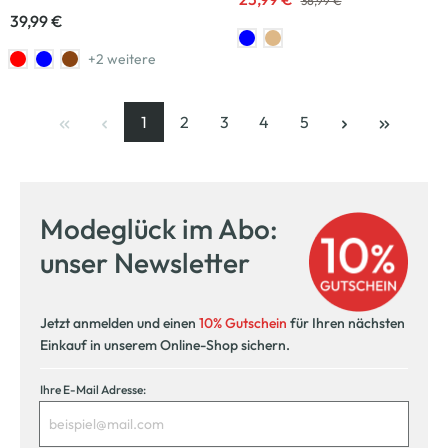
36,99 €
39,99 €
+2 weitere
1
2
3
4
5
Seite
, aktuelle Seite
Seite
Seite
Seite
Seite
Modeglück im Abo:
unser Newsletter
Jetzt anmelden und einen
10% Gutschein
für Ihren nächsten
Einkauf in unserem Online-Shop sichern.
Ihre E-Mail Adresse: