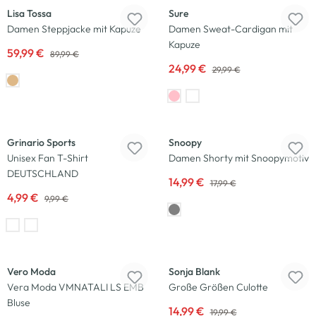
Lisa Tossa
Sure
Damen Steppjacke mit Kapuze
Damen Sweat-Cardigan mit
Kapuze
59,99 €
89,99 €
24,99 €
29,99 €
-50
%
-17
%
Grinario Sports
Snoopy
Unisex Fan T-Shirt
Damen Shorty mit Snoopymotiv
DEUTSCHLAND
14,99 €
17,99 €
4,99 €
9,99 €
-50
%
-25
%
Vero Moda
Sonja Blank
Vera Moda VMNATALI LS EMB
Große Größen Culotte
Bluse
14,99 €
19,99 €