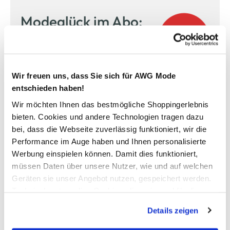
Modeglück im Abo:
unser Newsletter
Jetzt anmelden und einen
10% Gutschein
für Ihren nächsten
Wir freuen uns, dass Sie sich für AWG Mode
Einkauf in unserem Online-Shop sichern.
entschieden haben!
Wir möchten Ihnen das bestmögliche Shoppingerlebnis
Ihre E-Mail Adresse:
bieten. Cookies und andere Technologien tragen dazu
bei, dass die Webseite zuverlässig funktioniert, wir die
Performance im Auge haben und Ihnen personalisierte
Jetzt anmelden
Werbung einspielen können. Damit dies funktioniert,
müssen Daten über unsere Nutzer, wie und auf welchen
Ich möchte mich zum AWG Newsletter anmelden. Die Einwilligung kann ich
Geräten sie unser Angebot nutzen, gespeichert werden.
jederzeit durch einen Klick auf den Abmeldelink im Newsletter widerrufen. Ich
habe die
Datenschutzerklärung
gelesen.
Technisch notwendige Cookies, die zwingend für die
Bereitstellung der Funktionen der Webseite benötigt
Details zeigen
werden, werden bei der Nutzung der Webseite auf jeden
Fall gesetzt. Cookies von Drittanbietern für Analyse- oder