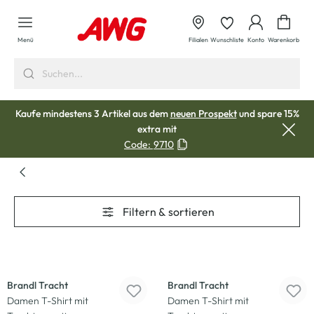
alt springen
Waren
Menü
Filialen
Wunschliste
Konto
Warenkorb
Kaufe mindestens 3 Artikel aus dem
neuen Prospekt
und spare 15%
extra mit
Code:
9710
Filtern & sortieren
-50
%
-50
%
Brandl Tracht
Brandl Tracht
Damen T-Shirt mit
Damen T-Shirt mit