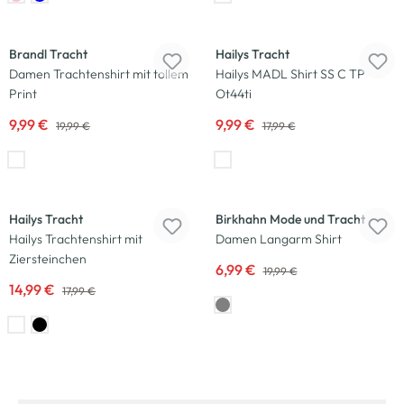
-50
%
-44
%
Brandl Tracht
Hailys Tracht
Damen Trachtenshirt mit tollem
Hailys MADL Shirt SS C TP
Print
Ot44ti
9,99 €
9,99 €
19,99 €
17,99 €
-17
%
-65
%
Hailys Tracht
Birkhahn Mode und Tracht
Hailys Trachtenshirt mit
Damen Langarm Shirt
Ziersteinchen
6,99 €
19,99 €
14,99 €
17,99 €