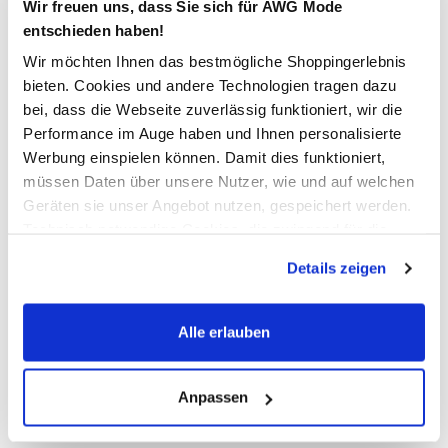
Wir freuen uns, dass Sie sich für AWG Mode
entschieden haben!
In den Warenkorb
Wir möchten Ihnen das bestmögliche Shoppingerlebnis
bieten. Cookies und andere Technologien tragen dazu
bei, dass die Webseite zuverlässig funktioniert, wir die
Schneller DHL Versand: in 1–3 Werktagen
Performance im Auge haben und Ihnen personalisierte
Werbung einspielen können. Damit dies funktioniert,
Kostenfreie Rücksendung innerhalb 14 Tage
müssen Daten über unsere Nutzer, wie und auf welchen
Kostenlose Filiallieferung in Ihre Wunschfiliale
Geräten sie unser Angebot nutzen, gespeichert werden.
Technisch notwendige Cookies, die zwingend für die
Bereitstellung der Funktionen der Webseite benötigt
Details zeigen
Zur Wunschliste hinzufügen
werden, werden bei der Nutzung der Webseite auf jeden
Fall gesetzt. Cookies von Drittanbietern für Analyse- oder
Trackingzwecke werden nur dann aktiviert, wenn Sie das
Alle erlauben
entsprechende "Häkchen" setzen und auf "Auswahl
Damen T-Shirt mit Trachtenmotiv
erlauben" bzw. "Alle erlauben" klicken. Mehr dazu
(einschließlich der Möglichkeit, die Einwilligungserklärung
Anpassen
Hübsches T-Shirt von Brandl Tracht
zu ändern oder zu widerrufen) erfahren Sie in unserem
Weiter Rundhalsausschnitt
Cookie-Hinweis
bzw. der
Datenschutzerklärung
.