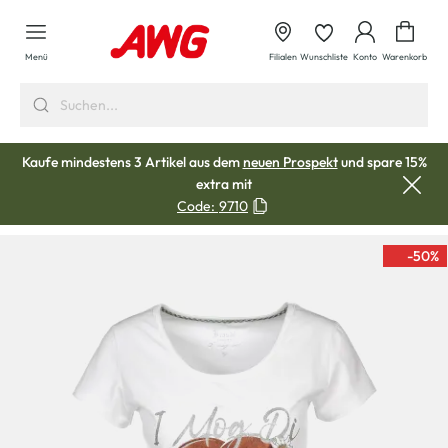
alt springen
Waren
Menü
Filialen
Wunschliste
Konto
Warenkorb
Kaufe mindestens 3 Artikel aus dem
neuen Prospekt
und spare 15%
extra mit
Code:
9710
-50
%