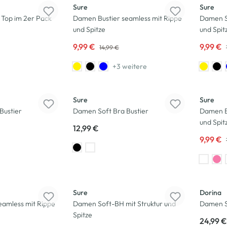
Sure
Sure
Top im 2er Pack
Damen Bustier seamless mit Rippe
Damen S
und Spitze
und Spit
9,99 €
9,99 €
14,99 €
+3 weitere
-33
%
Sure
Sure
Bustier
Damen Soft Bra Bustier
Damen Bu
und Spit
12,99 €
9,99 €
Sure
Dorina
eamless mit Rippe
Damen Soft-BH mit Struktur und
Damen S
Spitze
24,99 €