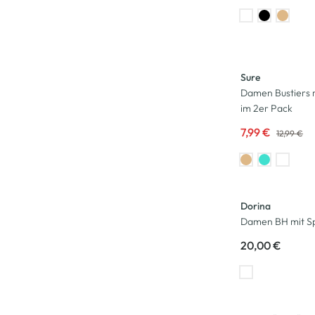
-38
%
Sure
Damen Bustiers m
im 2er Pack
7,99 €
12,99 €
Dorina
Damen BH mit Sp
20,00 €