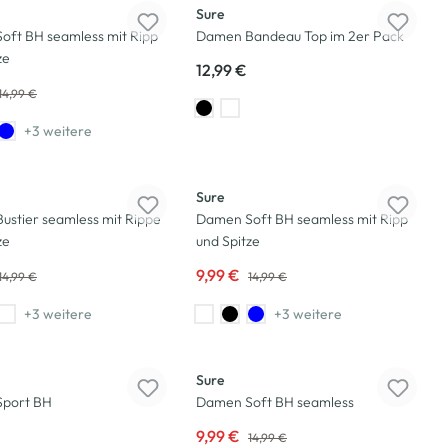
Sure
oft BH seamless mit Ripp
Damen Bandeau Top im 2er Pack
ze
12,99 €
14,99 €
+3 weitere
-33
%
Sure
stier seamless mit Rippe
Damen Soft BH seamless mit Ripp
ze
und Spitze
9,99 €
14,99 €
14,99 €
+3 weitere
+3 weitere
-33
%
Sure
port BH
Damen Soft BH seamless
9,99 €
14,99 €