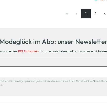
1
2
Seite
, aktuelle Se
Seite
Modeglück im Abo: unser Newslette
en und einen
10% Gutschein
für Ihren nächsten Einkauf in unserem Online
den. Die Einwilligung kann ich jederzeit durch einen Klick auf den Abmeldelink im Newsletter 
en.