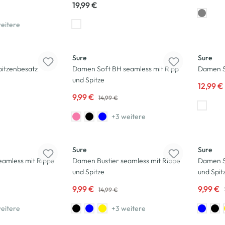
19,99 €
eitere
-33
%
-35
%
Sure
Sure
itzenbesatz
Damen Soft BH seamless mit Ripp
Damen S
und Spitze
12,99 €
9,99 €
14,99 €
+3 weitere
-33
%
-33
%
Sure
Sure
eamless mit Rippe
Damen Bustier seamless mit Rippe
Damen S
und Spitze
und Spit
9,99 €
9,99 €
14,99 €
eitere
+3 weitere
-33
%