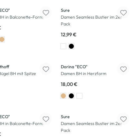
"ECO"
Sure
H in Balconette-Form
Damen Seamless Bustier im 2er
Pack
€
12,99 €
thoff
Dorina "ECO"
ügel BH mit Spitze
Damen BH in Herzform
18,00 €
"ECO"
Sure
H in Balconette-Form
Damen Seamless Bustier im 2er
Pack
€