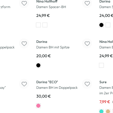
Nina Holthoff
Dorina
rzform
Damen Spacer-BH
Damen S
24,99 €
24,00 
Dorina
Nina Hol
ppelpack
Damen BH mit Spitze
Damen B
20,00 €
24,99 €
-38
%
Dorina "ECO"
Sure
say"
Damen BH im Doppelpack
Damen Bu
im 2er P
30,00 €
7,99 €