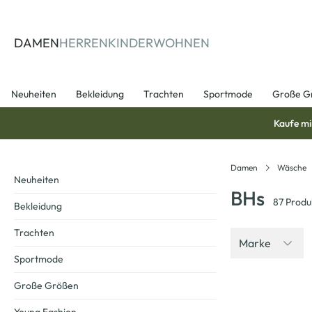
springen
Zur Hauptnavigation springen
DAMEN
HERREN
KINDER
WOHNEN
Neuheiten
Bekleidung
Trachten
Sportmode
Große G
Kaufe mi
Damen
Wäsche
Neuheiten
BHs
87
Produ
Bekleidung
Trachten
Marke
Sportmode
Große Größen