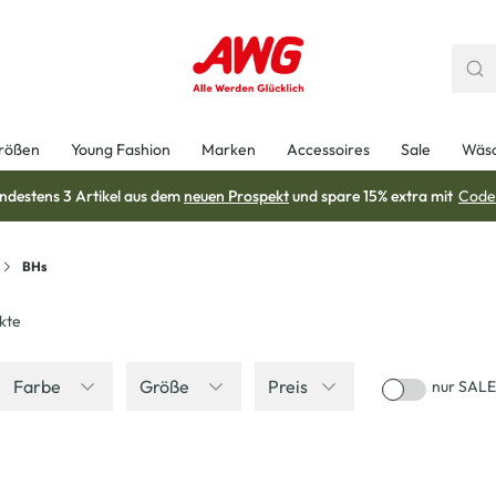
rößen
Young Fashion
Marken
Accessoires
Sale
Wäs
ndestens 3 Artikel aus dem
neuen Prospekt
und spare 15% extra mit
Code
BHs
kte
Farbe
Größe
Preis
nur SALE
-33
%
-33
%