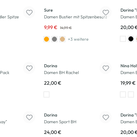
Sure
Dorina 
ler Spitze
Damen Bustier mit Spitzenbesatz
Damen B
9,99 €
20,00 
14,99 €
+3 weitere
Dorina
Nina Hol
 Pack
Damen BH Rachel
Damen B
22,00 €
19,99 €
Dorina
Dorina 
say"
Damen Sport BH
Damen B
24,00 €
20,00 