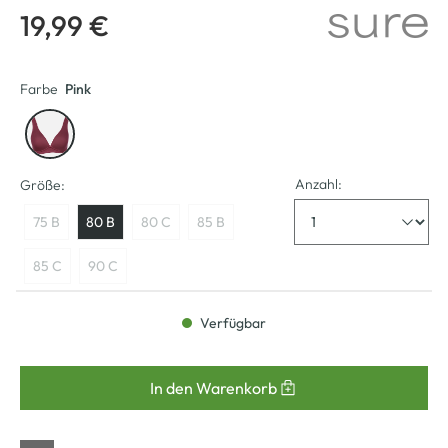
19,99 €
Farbe
Pink
Anzahl:
Größe:
75 B
80 B
80 C
85 B
85 C
90 C
Verfügbar
In den Warenkorb