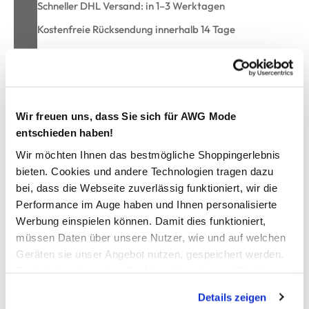
Schneller DHL Versand: in 1–3 Werktagen
Kostenfreie Rücksendung innerhalb 14 Tage
Kostenlose Filiallieferung in Ihre Wunschfiliale
Zur Wunschliste hinzufügen
Wir freuen uns, dass Sie sich für AWG Mode
entschieden haben!
Wir möchten Ihnen das bestmögliche Shoppingerlebnis
Soft BH mit Spitzenbesatz
bieten. Cookies und andere Technologien tragen dazu
bei, dass die Webseite zuverlässig funktioniert, wir die
schöner Soft-BH von Sure
Performance im Auge haben und Ihnen personalisierte
mit breiten, verstellbaren Trägern
Werbung einspielen können. Damit dies funktioniert,
angenehm weiche Soft-Cups
müssen Daten über unsere Nutzer, wie und auf welchen
hinten mit dekorativer Spitze
Geräten sie unser Angebot nutzen, gespeichert werden.
doppelter Häkchenverschluss
Technisch notwendige Cookies, die zwingend für die
hiermit fühlen Sie sich garantiert wohl
Bereitstellung der Funktionen der Webseite benötigt
Details zeigen
werden, werden bei der Nutzung der Webseite auf jeden