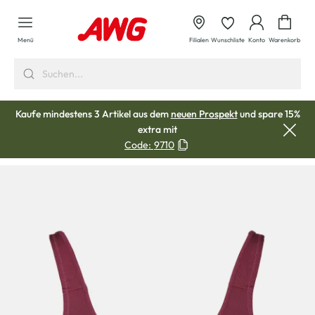
alt springen
Waren
Menü
Filialen
Wunschliste
Konto
Warenkorb
Kaufe mindestens 3 Artikel aus dem
neuen Prospekt
und spare 15%
extra mit
Code:
9710