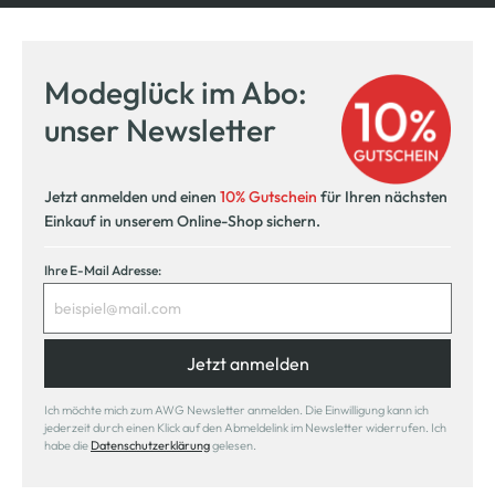
Kostenfreie Rücksendung
innerhalb 14 Tage
Modeglück im Abo:
Kostenlose Filiallieferung
unser Newsletter
in Ihre Wunschfiliale
Jetzt anmelden und einen
10% Gutschein
für Ihren nächsten
Einkauf in unserem Online-Shop sichern.
Ihre E-Mail Adresse:
Jetzt anmelden
Ich möchte mich zum AWG Newsletter anmelden. Die Einwilligung kann ich
jederzeit durch einen Klick auf den Abmeldelink im Newsletter widerrufen. Ich
habe die
Datenschutzerklärung
gelesen.