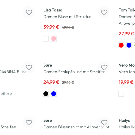
Lisa Tossa
Tom Tail
Damen Bluse mit Struktur
Damen S
Alloverp
39,99 €
49,99 €
27,99 
-17
%
-43
%
Sure
Vero Mo
RO44BINA Bluse
Damen Schlupfbluse mit Streifen
Vero Mo
24,99 €
19,99 €
29,99 €
eitere
-25
%
-25
%
Sure
Hailys
 Streifen
Damen Blusenshirt mit Alloverprint
Hailys I