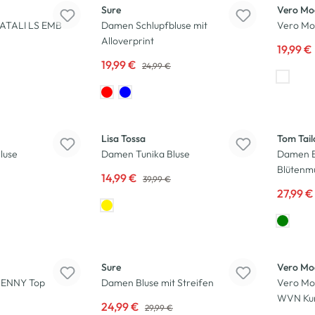
Sure
Vero Mo
ATALI LS EMB
Damen Schlupfbluse mit
Vero Mo
Alloverprint
19,99 €
19,99 €
24,99 €
-63
%
-30
%
Lisa Tossa
Tom Tail
luse
Damen Tunika Bluse
Damen Bl
Blütenm
14,99 €
39,99 €
27,99 
-17
%
-26
%
Sure
Vero Mo
ENNY Top
Damen Bluse mit Streifen
Vero Mo
WVN Kur
24,99 €
29,99 €