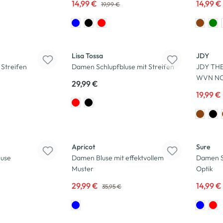
14,99 €
14,99 €
19,99 €
-33
%
Lisa Tossa
JDY
 Streifen
Damen Schlupfbluse mit Streifen
JDY THE
WVN NO
29,99 €
19,99 €
-17
%
-25
%
Apricot
Sure
luse
Damen Bluse mit effektvollem
Damen Sc
Muster
Optik
29,99 €
14,99 €
35,95 €
-50
%