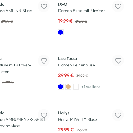
da
IX-O
da VMLINN Bluse
Damen Bluse mit Streifen
19,99 €
39,99 €
39,99 €
-25
%
or
Lisa Tossa
use mit Allover-
Damen Leinenbluse
uster
29,99 €
39,99 €
€
39,99 €
+1 weitere
-25
%
da
Hailys
da VMBUMPY S/S SHIRT
Hailys MI44LLY Bluse
zarmbluse
29,99 €
39,99 €