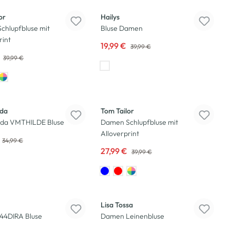
or
Hailys
chlupfbluse mit
Bluse Damen
rint
19,99 €
39,99 €
€
39,99 €
-30
%
da
Tom Tailor
da VMTHILDE Bluse
Damen Schlupfbluse mit
Alloverprint
34,99 €
27,99 €
39,99 €
-25
%
Lisa Tossa
N44DIRA Bluse
Damen Leinenbluse