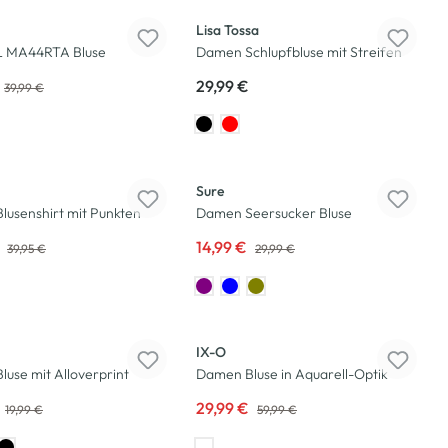
Lisa Tossa
BL MA44RTA Bluse
Damen Schlupfbluse mit Streifen
29,99 €
39,99 €
-50
%
Sure
usenshirt mit Punkten
Damen Seersucker Bluse
€
14,99 €
39,95 €
29,99 €
-50
%
IX-O
use mit Alloverprint
Damen Bluse in Aquarell-Optik
29,99 €
19,99 €
59,99 €