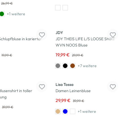
26,99 €
+1 weitere
-33
%
JDY
hlupfbluse in karierter
JDY THEIS LIFE L/S LOOSE SHIRT
WVN NOOS Bluse
19,99 €
19,99 €
29,99 €
+7 weitere
-25
%
Lisa Tossa
usenshirt in toller
Damen Leinenbluse
ung
29,99 €
39,99 €
€
39,99 €
+1 weitere
-50
%