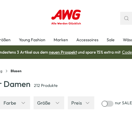
rößen
Young Fashion
Marken
Accessoires
Sale
Wäs
ndestens 3 Artikel aus dem
neuen Prospekt
und spare 15% extra mit
Code
ng
Blusen
ür Damen
212
Produkte
Farbe
Größe
Preis
nur SALE
-20
%
-50
%