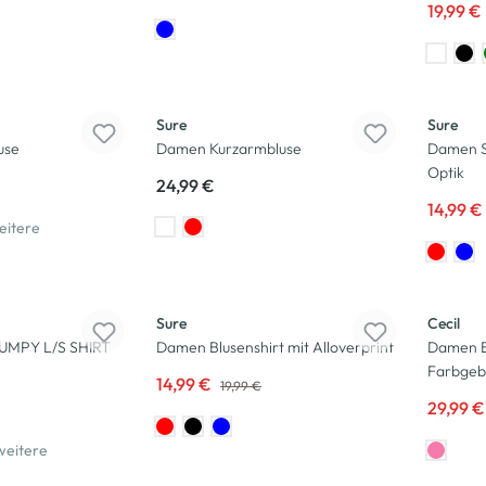
19,99 €
-25
%
Sure
Sure
use
Damen Kurzarmbluse
Damen Sc
Optik
24,99 €
14,99 €
eitere
-25
%
-25
%
Sure
Cecil
UMPY L/S SHIRT
Damen Blusenshirt mit Alloverprint
Damen Bl
Farbgeb
14,99 €
19,99 €
29,99 
weitere
-20
%
-30
%