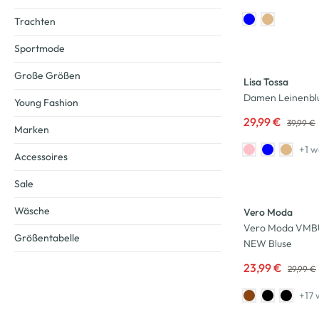
Trachten
Sportmode
-25
%
Große Größen
Lisa Tossa
Damen Leinenbl
Young Fashion
29,99 €
39,99 €
Marken
+1 w
Accessoires
-20
%
Sale
Neu
Wäsche
Vero Moda
Vero Moda VMB
Größentabelle
NEW Bluse
23,99 €
29,99 €
+17 
-17
%