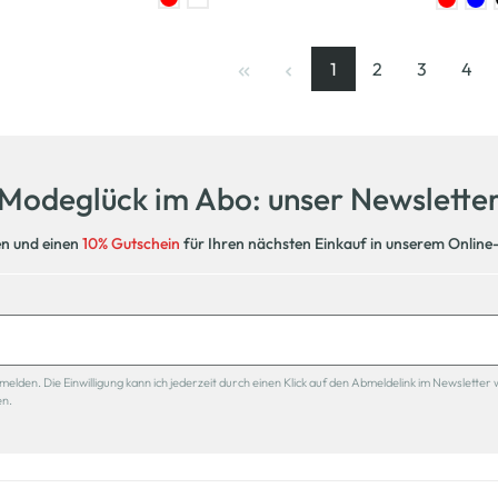
1
2
3
4
Seite
, aktuelle Seite
Seite
Seite
Seit
Modeglück im Abo: unser Newslette
en und einen
10% Gutschein
für Ihren nächsten Einkauf in unserem Online
den. Die Einwilligung kann ich jederzeit durch einen Klick auf den Abmeldelink im Newsletter 
en.