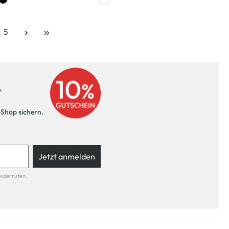
5
e
Seite
r
-Shop sichern.
Jetzt anmelden
widerrufen.