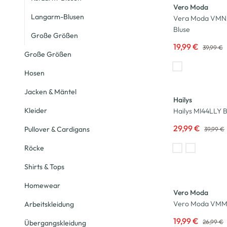
Vero Moda
Langarm-Blusen
Vera Moda VMN
Bluse
Große Größen
19,99 €
39,99 €
Große Größen
Hosen
-25
%
Jacken & Mäntel
Hailys
Kleider
Hailys MI44LLY B
29,99 €
Pullover & Cardigans
39,99 €
Röcke
Shirts & Tops
-26
%
Homewear
Vero Moda
Vero Moda VMM
Arbeitskleidung
19,99 €
26,99 €
Übergangskleidung