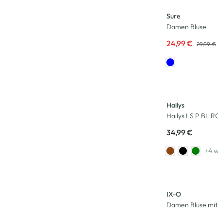
Sure
Damen Bluse
24,99 €
29,99 €
Neu
Hailys
Hailys LS P BL 
34,99 €
+4 w
-33
%
IX-O
Damen Bluse mit