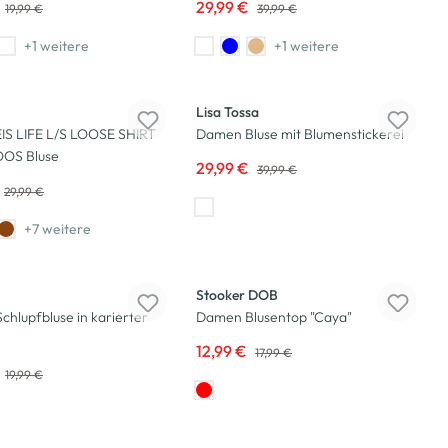
29,99 €
19,99 €
39,99 €
+1 weitere
+1 weitere
-25
%
Lisa Tossa
IS LIFE L/S LOOSE SHIRT
Damen Bluse mit Blumenstickerei
OS Bluse
29,99 €
39,99 €
29,99 €
+7 weitere
-28
%
Stooker DOB
hlupfbluse in karierter
Damen Blusentop "Caya"
12,99 €
17,99 €
19,99 €