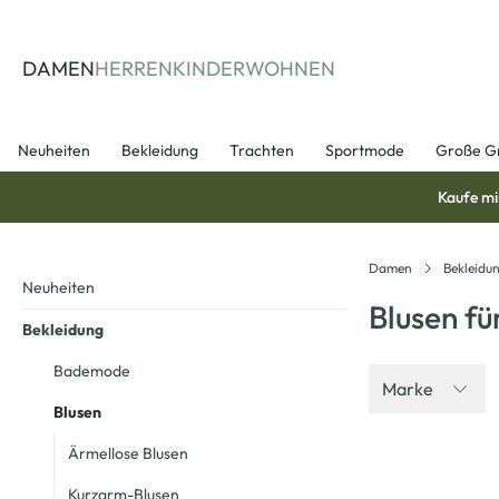
springen
Zur Hauptnavigation springen
DAMEN
HERREN
KINDER
WOHNEN
Neuheiten
Bekleidung
Trachten
Sportmode
Große G
Kaufe mi
Damen
Bekleidu
Neuheiten
Blusen f
Bekleidung
Bademode
Marke
Blusen
Ärmellose Blusen
-50
%
Kurzarm-Blusen