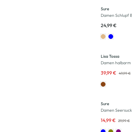
Sure
Damen Schlupf B
24,99 €
-20
%
Lisa Tossa
Damen halbarm 
39,99 €
49,99 €
-50
%
Sure
Damen Seersuck
14,99 €
29,99 €