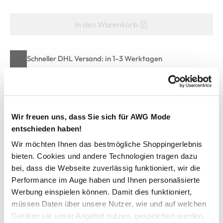
In den Warenkorb
Schneller DHL Versand: in 1–3 Werktagen
Kostenfreie Rücksendung innerhalb 14 Tage
Kostenlose Filiallieferung in Ihre Wunschfiliale
Wir freuen uns, dass Sie sich für AWG Mode
entschieden haben!
Zur Wunschliste hinzufügen
Wir möchten Ihnen das bestmögliche Shoppingerlebnis
bieten. Cookies und andere Technologien tragen dazu
bei, dass die Webseite zuverlässig funktioniert, wir die
Damen Bluse im farbigen Alloverprint
Performance im Auge haben und Ihnen personalisierte
Werbung einspielen können. Damit dies funktioniert,
schicke Bluse von Tom Tailor
müssen Daten über unsere Nutzer, wie und auf welchen
Serafinoausschnitt geht in Knopfleiste über
Geräten sie unser Angebot nutzen, gespeichert werden.
lange Ärmel mit kurzer Manschette und Knopf