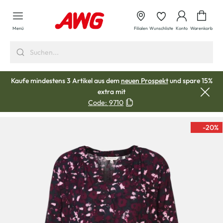
alt springen
Waren
Menü
Filialen
Wunschliste
Konto
Warenkorb
Kaufe mindestens 3 Artikel aus dem
neuen Prospekt
und spare 15%
extra mit
Code:
9710
-20
%