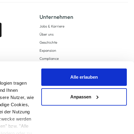
Unternehmen
Jobs & Karriere
Über uns
Geschichte
Expansion
Compliance
Lieferkettensorgfaltspflichten
Supply Chain Due Diligence
Alle erlauben
logien tragen
Barrierefreiheit
und Ihnen
Anpassen
sere Nutzer, wie
ndige Cookies,
ei der Nutzung
ngzwecke werden
en" bzw. "Alle
 anders angegeben.
u ändern oder zu