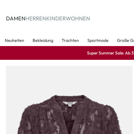
springen
Zur Hauptnavigation springen
DAMEN
HERREN
KINDER
WOHNEN
Neuheiten
Bekleidung
Trachten
Sportmode
Große G
Super Summer Sale: Ab 3 A