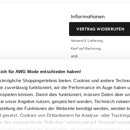
Informationen
VERTRAG WIDERRUFEN
Versand & Lieferung
Kauf auf Rechnung
AGB
Impressum
 sich für AWG Mode entschieden haben!
Zahlungsarten
Datenschutz
tmögliche Shoppingerlebnis bieten. Cookies und andere Techno
te zuverlässig funktioniert, wir die Performance im Auge haben 
AWG CARD Teilnahmebedingungen
inspielen können. Damit dies funktioniert, müssen Daten über un
ie unser Angebot nutzen, gespeichert werden. Technisch notwe
tstellung der Funktionen der Webseite benötigt werden, werden b
ll gesetzt. Cookies von Drittanbietern für Analyse- oder Tracki
Sie das entsprechende "Häkchen" setzen und auf "Auswahl erlaub
setzl. Mehrwertsteuer zzgl.
Versandkosten
und ggf. Nachnahmegebühren, wenn nicht
zu (einschließlich der Möglichkeit, die Einwilligungserklärung z