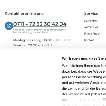
Kontaktieren Sie uns:
Service
Newsletter
0711 - 72 52 30 42 04
AWG Card
regulärer Festnetztarif Ihres Telefonanbieters,
Mobilfunktarif ggf. abweichend.
Filiale finden
Montag bis Freitag: 08:00 – 20:00 Uhr
Kontakt
Samstag: 09:00 – 12:00 Uhr
Wir freuen uns, dass Sie
Zum Kontaktformular
Wir möchten Ihnen das bes
dazu bei, dass die Websei
personalisierte Werbung e
und auf welchen Geräten s
die zwingend für die Berei
der Webseite auf jeden Fa
nur dann aktiviert, wenn 
Alle Preise inkl. ge
erlauben" klicken. Mehr da