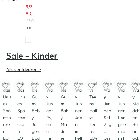
9,9
9 €
15,0
0 €
Sale – Kinder
-20
%
Alles entdecken >
-33
%
-33
%
-23
%
-23
%
-13
%
-26
%
-26
%
-33
%
Neu
-
Adi
Adi
Bub
One
Bub
One
Hail
One
One
On
das
das
ble
Wa
ble
Wa
ys
Wa
Wa
Wa
Unis
Unis
Gu
y
Gu
y
Tee
y
y
y
ex
ex
m
Jun
m
Jun
ns
Jun
Jun
Mä
Spo
Spo
Bab
gen
Bab
gen
Hail
gen
gen
dch
rtso
rtso
y
Pyj
y
Jea
ys
Set,
Lon
en
cke
cke
Jun
am
Mä
ns
Tee
2tlg
gsle
Ball
n
n
gen
a
dch
in
ns
.,
eve
onr
LO
LO
Bod
mit
en
hell
LU4
bes
mit
ock