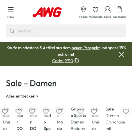
alt springen
Waren
Menü
Filialen
Wunschliste
Konto
Warenkorb
Kaufe mindestens 3 Artikel aus dem
neuen Prospekt
und spare 15%
extra mit
Code:
9710
Sale – Damen
Alles entdecken >
-33
%
-37
%
-33
%
-50
%
-50
%
-50
%
-33
%
-50
%
Adi
Sto
Sto
Gri
Ver
Grinari
Adi
Sure
das
oke
oke
nari
o
o Sports
das
Damen
Unis
r
r
o
Mo
Damen
Unis
Chinohose
ex
DO
DO
Spo
da
Badean
ex
mit