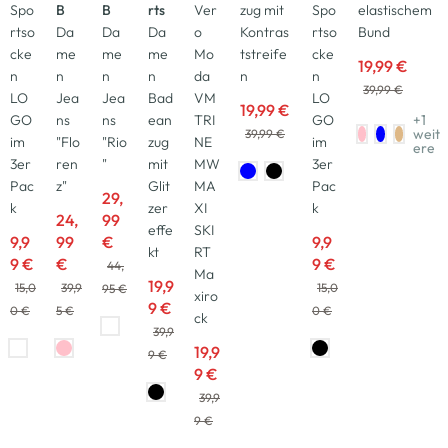
Spo
B
B
rts
Ver
zug mit
Spo
elastischem
rtso
Da
Da
Da
o
Kontras
rtso
Bund
cke
me
me
me
Mo
tstreife
cke
19,99 €
n
n
n
n
da
n
n
39,99 €
LO
Jea
Jea
Bad
VM
LO
19,99 €
GO
ns
ns
ean
TRI
GO
+1
weit
39,99 €
im
"Flo
"Rio
zug
NE
im
ere
3er
ren
"
mit
MW
3er
Pac
z"
Glit
MA
Pac
29,
k
zer
XI
k
24,
99
effe
SKI
9,9
99
€
9,9
kt
RT
9 €
€
9 €
44,
Ma
19,9
15,0
39,9
15,0
95 €
xiro
9 €
0 €
5 €
0 €
ck
39,9
19,9
9 €
9 €
39,9
9 €