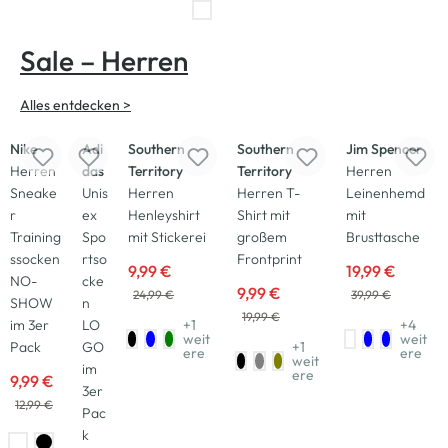
Sale – Herren
Alles entdecken >
-23
%
-33
%
-60
%
-50
%
-50
%
Nike
Adi
Southern
Southern
Jim Spencer
Herren
das
Territory
Territory
Herren
Sneake
Unis
Herren
Herren T-
Leinenhemd
r
ex
Henleyshirt
Shirt mit
mit
Training
Spo
mit Stickerei
großem
Brusttasche
ssocken
rtso
Frontprint
9,99 €
19,99 €
NO-
cke
9,99 €
24,99 €
39,99 €
SHOW
n
19,99 €
im 3er
LO
+1
+4
weit
weit
Pack
GO
+1
ere
ere
weit
im
ere
9,99 €
3er
12,99 €
Pac
k