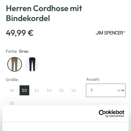
Herren Cordhose mit
Bindekordel
49,99 €
Farbe
Grau
Anzahl:
Größe:
48
50
52
54
55
56
58
Verfügbar