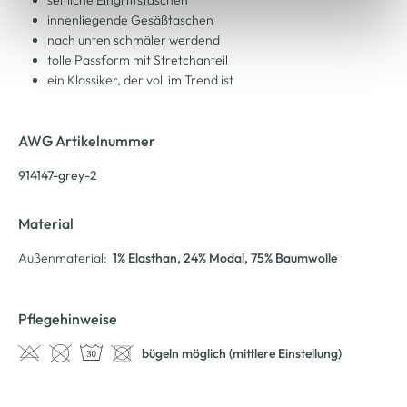
Cookie-Hinweis
bzw. der
Datenschutzerklärung
.
innenliegende Gesäßtaschen
nach unten schmäler werdend
tolle Passform mit Stretchanteil
ein Klassiker, der voll im Trend ist
AWG Artikelnummer
914147-grey-2
Material
Außenmaterial:
1% Elasthan
, 24% Modal
, 75% Baumwolle
Pflegehinweise
bügeln möglich (mittlere Einstellung)