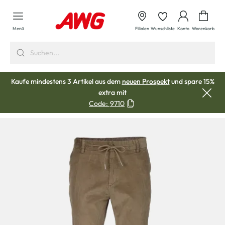
alt springen
Waren
Menü
Filialen
Wunschliste
Konto
Warenkorb
Kaufe mindestens 3 Artikel aus dem
neuen Prospekt
und spare 15%
extra mit
Code:
9710