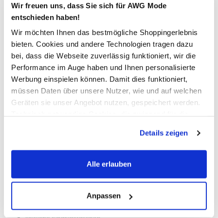
Wir freuen uns, dass Sie sich für AWG Mode
In den Warenkorb
entschieden haben!
Wir möchten Ihnen das bestmögliche Shoppingerlebnis
bieten. Cookies und andere Technologien tragen dazu
Schneller DHL Versand: in 1–3 Werktagen
bei, dass die Webseite zuverlässig funktioniert, wir die
Kostenfreie Rücksendung innerhalb 14 Tage
Performance im Auge haben und Ihnen personalisierte
Werbung einspielen können. Damit dies funktioniert,
Kostenlose Filiallieferung in Ihre Wunschfiliale
müssen Daten über unsere Nutzer, wie und auf welchen
Geräten sie unser Angebot nutzen, gespeichert werden.
Technisch notwendige Cookies, die zwingend für die
Zur Wunschliste hinzufügen
Bereitstellung der Funktionen der Webseite benötigt
Details zeigen
werden, werden bei der Nutzung der Webseite auf jeden
Fall gesetzt. Cookies von Drittanbietern für Analyse- oder
Herren Cordhose mit Bindekordel
Trackingzwecke werden nur dann aktiviert, wenn Sie das
Alle erlauben
entsprechende "Häkchen" setzen und auf "Auswahl
erlauben" bzw. "Alle erlauben" klicken. Mehr dazu
bequeme Cordhose von Jim Spencer
(einschließlich der Möglichkeit, die Einwilligungserklärung
Anpassen
mit Reißverschluss und Knopf zu schließen
integrierte Bindekordel im Bund
zu ändern oder zu widerrufen) erfahren Sie in unserem
seitliche Eingriffstaschen