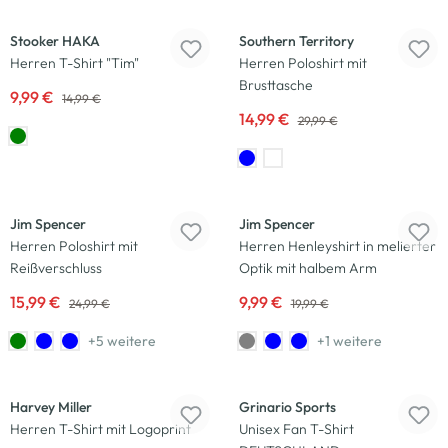
-33
%
-50
%
Stooker HAKA
Southern Territory
Herren T-Shirt "Tim"
Herren Poloshirt mit
Brusttasche
9,99 €
14,99 €
14,99 €
29,99 €
-36
%
-50
%
Jim Spencer
Jim Spencer
Herren Poloshirt mit
Herren Henleyshirt in melierter
Reißverschluss
Optik mit halbem Arm
15,99 €
9,99 €
24,99 €
19,99 €
+5 weitere
+1 weitere
-50
%
Harvey Miller
Grinario Sports
Herren T-Shirt mit Logoprint
Unisex Fan T-Shirt