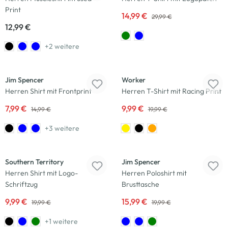
Print
14,99 €
29,99 €
12,99 €
+2 weitere
-47
%
-50
%
Jim Spencer
Worker
Herren Shirt mit Frontprint
Herren T-Shirt mit Racing Print
7,99 €
9,99 €
14,99 €
19,99 €
+3 weitere
-50
%
-20
%
Southern Territory
Jim Spencer
Herren Shirt mit Logo-
Herren Poloshirt mit
Schriftzug
Brusttasche
9,99 €
15,99 €
19,99 €
19,99 €
+1 weitere