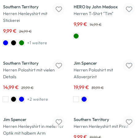
Southern Territory
HERO by John Medoox
Herren Henleyshirt mit
Herren T-Shirt "Tim"
Stickerei
9,99 €
14,99 €
9,99 €
24,99 €
+1 weitere
-50
%
-50
%
Southern Territory
Jim Spencer
Herren Poloshirt mit vielen
Herren Poloshirt mit
Details
Alloverprint
14,99 €
19,99 €
29,99 €
39,99 €
+2 weitere
-50
%
-50
%
Neu
Jim Spencer
Southern Territory
Herren Henleyshirt in melierter
Herren Henleyshirt mit Print
Optik mit halbem Arm
9,99 €
19,99 €