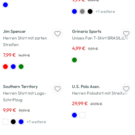
19,99 €
+1 weitere
-47
%
-50
%
Jim Spencer
Grinario Sports
Herren Shirt mit zarten
Unisex Fan T-Shirt BRASILIEN
Streifen
4,99 €
9,99 €
7,99 €
14,99 €
-50
%
-57
%
Southern Territory
U.S. Polo Assn.
Herren Shirt mit Logo-
Herren Poloshirt mit Streifen
Schriftzug
29,99 €
69,95 €
9,99 €
19,99 €
+1 weitere
-60
%
-33
%