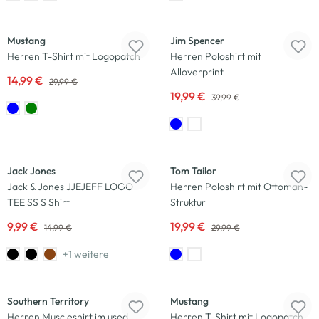
-50
%
-50
%
Mustang
Jim Spencer
Herren T-Shirt mit Logopatch
Herren Poloshirt mit
Alloverprint
14,99 €
29,99 €
19,99 €
39,99 €
-33
%
-33
%
Jack Jones
Tom Tailor
Jack & Jones JJEJEFF LOGO
Herren Poloshirt mit Ottoman-
TEE SS S Shirt
Struktur
9,99 €
19,99 €
14,99 €
29,99 €
+1 weitere
-50
%
Southern Territory
Mustang
Herren Muscleshirt im used
Herren T-Shirt mit Logopatch