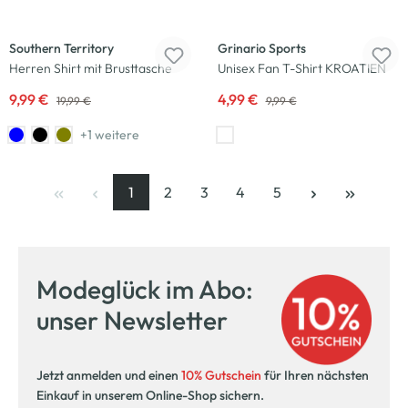
-50
%
-50
%
Southern Territory
Grinario Sports
Herren Shirt mit Brusttasche
Unisex Fan T-Shirt KROATIEN
9,99 €
4,99 €
19,99 €
9,99 €
+1 weitere
1
2
3
4
5
Seite
, aktuelle Seite
Seite
Seite
Seite
Seite
Modeglück im Abo:
unser Newsletter
Jetzt anmelden und einen
10% Gutschein
für Ihren nächsten
Einkauf in unserem Online-Shop sichern.