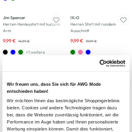
-33
%
-50
%
Jim Spencer
IX-O
Herren Henleyshirt mit kurzem
Herren Shirt mit rundem
Arm
Ausschnitt
9,99 €
9,99 €
14,99 €
19,99 €
-50
%
+1 weitere
Neu
-50
%
Southern Territory
IX-O
Herren Henleyshirt mit Print
Herren Strickpolo
Wir freuen uns, dass Sie sich für AWG Mode
9,99 €
19,99 €
19,99 €
39,99 €
entschieden haben!
Wir möchten Ihnen das bestmögliche Shoppingerlebnis
-47
%
-50
%
bieten. Cookies und andere Technologien tragen dazu
bei, dass die Webseite zuverlässig funktioniert, wir die
Jim Spencer
Southern Territory
Performance im Auge haben und Ihnen personalisierte
Herren Shirt mit Brusttasche
Herren Poloshirt mit
Werbung einspielen können. Damit dies funktioniert,