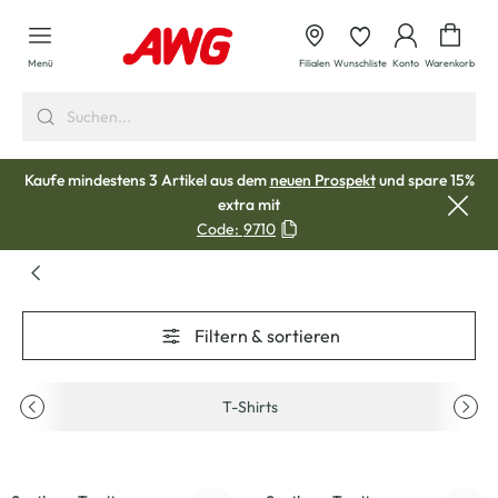
alt springen
Waren
Menü
Filialen
Wunschliste
Konto
Warenkorb
Kaufe mindestens 3 Artikel aus dem
neuen Prospekt
und spare 15%
extra mit
Code:
9710
Filtern & sortieren
T-Shirts
-60
%
-50
%