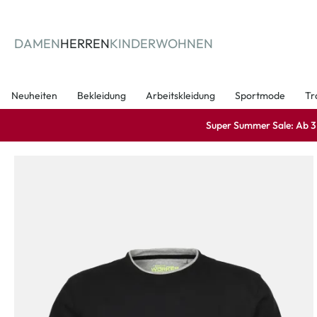
springen
Zur Hauptnavigation springen
DAMEN
HERREN
KINDER
WOHNEN
Neuheiten
Bekleidung
Arbeitskleidung
Sportmode
Tr
Super Summer Sale: Ab 3 A