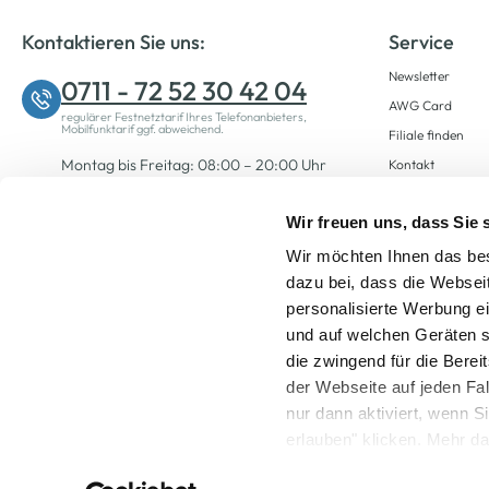
Kontaktieren Sie uns:
Service
Newsletter
0711 - 72 52 30 42 04
AWG Card
regulärer Festnetztarif Ihres Telefonanbieters,
Mobilfunktarif ggf. abweichend.
Filiale finden
Montag bis Freitag: 08:00 – 20:00 Uhr
Kontakt
Samstag: 09:00 – 12:00 Uhr
Wir freuen uns, dass Sie
Wir möchten Ihnen das bes
Zum Kontaktformular
dazu bei, dass die Websei
personalisierte Werbung e
und auf welchen Geräten s
die zwingend für die Berei
der Webseite auf jeden Fa
nur dann aktiviert, wenn 
Alle Preise inkl. ge
erlauben" klicken. Mehr da
widerrufen) erfahren Sie 