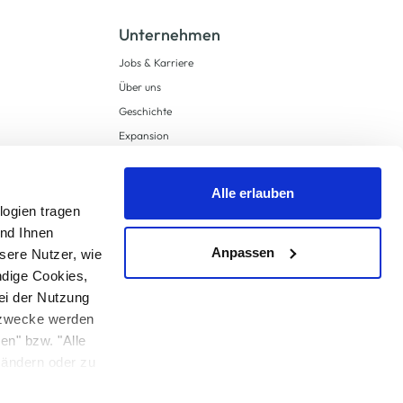
Unternehmen
Jobs & Karriere
Über uns
Geschichte
Expansion
Compliance
Lieferkettensorgfaltspflichten
Alle erlauben
Supply Chain Due Diligence
logien tragen
und Ihnen
Barrierefreiheit
Anpassen
sere Nutzer, wie
ndige Cookies,
ei der Nutzung
ngzwecke werden
en" bzw. "Alle
 anders angegeben.
u ändern oder zu