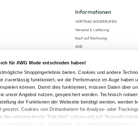
Informationen
VERTRAG WIDERRUFEN
Versand & Lieferung
Kauf auf Rechnung
AGB
Impressum
 sich für AWG Mode entschieden haben!
Zahlungsarten
Datenschutz
tmögliche Shoppingerlebnis bieten. Cookies und andere Techno
te zuverlässig funktioniert, wir die Performance im Auge haben 
AWG CARD Teilnahmebedingungen
inspielen können. Damit dies funktioniert, müssen Daten über un
ie unser Angebot nutzen, gespeichert werden. Technisch notwe
tstellung der Funktionen der Webseite benötigt werden, werden b
ll gesetzt. Cookies von Drittanbietern für Analyse- oder Tracki
Sie das entsprechende "Häkchen" setzen und auf "Auswahl erlaub
setzl. Mehrwertsteuer zzgl.
Versandkosten
und ggf. Nachnahmegebühren, wenn nicht
zu (einschließlich der Möglichkeit, die Einwilligungserklärung z
Logout
in unserem
Cookie-Hinweis
bzw. der
Datenschutzerklärung
.