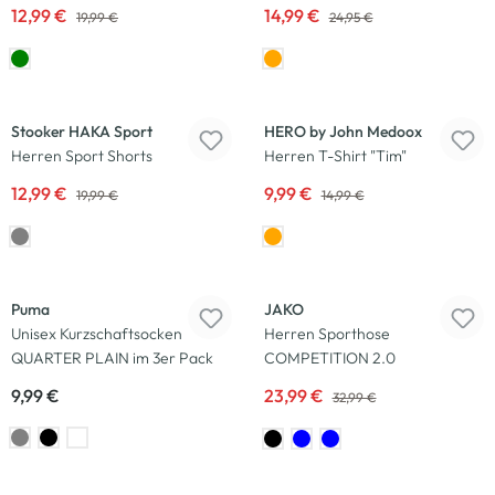
12,99 €
14,99 €
19,99 €
24,95 €
-35
%
-33
%
Stooker HAKA Sport
HERO by John Medoox
Herren Sport Shorts
Herren T-Shirt "Tim"
12,99 €
9,99 €
19,99 €
14,99 €
-27
%
Puma
JAKO
Unisex Kurzschaftsocken
Herren Sporthose
QUARTER PLAIN im 3er Pack
COMPETITION 2.0
9,99 €
23,99 €
32,99 €
-50
%
-47
%