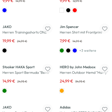
9,99 €
9,99 €
14,99 €
12,99 €
-20
%
-47
%
JAKO
Jim Spencer
Herren Trainingsshorts ONE
Herren Shirt mit Frontprint
19,99 €
7,99 €
24,99 €
14,99 €
+3 weitere
-40
%
-29
%
Stooker HAKA Sport
HERO by John Medoox
Herren Sport Bermuda "Beno"
Herren Outdoor Hemd "Harry"
14,99 €
24,99 €
24,95 €
34,95 €
-20
%
JAKO
Adidas