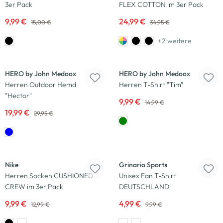
3er Pack
FLEX COTTON im 3er Pack
9,99 €
24,99 €
15,00 €
34,95 €
+2 weitere
-33
%
-33
%
HERO by John Medoox
HERO by John Medoox
Herren Outdoor Hemd
Herren T-Shirt "Tim"
"Hector"
9,99 €
14,99 €
19,99 €
29,95 €
-23
%
-50
%
Nike
Grinario Sports
Herren Socken CUSHIONED
Unisex Fan T-Shirt
CREW im 3er Pack
DEUTSCHLAND
9,99 €
4,99 €
12,99 €
9,99 €