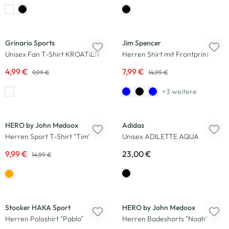
-50
%
-47
%
Grinario Sports
Jim Spencer
Unisex Fan T-Shirt KROATIEN
Herren Shirt mit Frontprint
4,99 €
7,99 €
9,99 €
14,99 €
+3 weitere
-33
%
HERO by John Medoox
Adidas
Herren Sport T-Shirt "Tim"
Unisex ADILETTE AQUA
9,99 €
23,00 €
14,99 €
-35
%
-40
%
Stooker HAKA Sport
HERO by John Medoox
Herren Poloshirt "Pablo"
Herren Badeshorts "Noah"