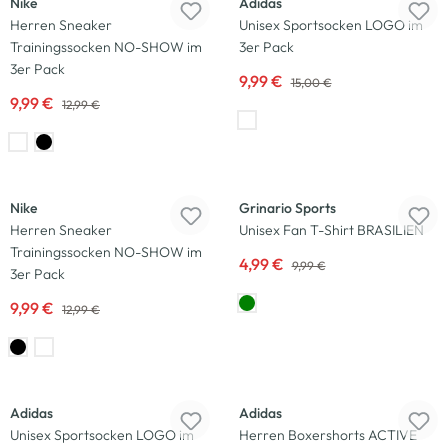
Nike
Adidas
Herren Sneaker
Unisex Sportsocken LOGO im
Trainingssocken NO-SHOW im
3er Pack
3er Pack
9,99 €
15,00 €
9,99 €
12,99 €
-23
%
-50
%
Nike
Grinario Sports
Herren Sneaker
Unisex Fan T-Shirt BRASILIEN
Trainingssocken NO-SHOW im
4,99 €
9,99 €
3er Pack
9,99 €
12,99 €
-33
%
-29
%
Adidas
Adidas
Unisex Sportsocken LOGO im
Herren Boxershorts ACTIVE