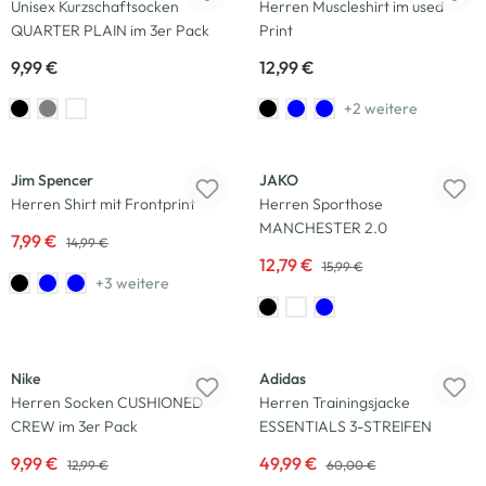
Unisex Kurzschaftsocken
Herren Muscleshirt im used
QUARTER PLAIN im 3er Pack
Print
9,99 €
12,99 €
+2 weitere
-47
%
-20
%
Jim Spencer
JAKO
Herren Shirt mit Frontprint
Herren Sporthose
MANCHESTER 2.0
7,99 €
14,99 €
12,79 €
15,99 €
+3 weitere
-23
%
-17
%
Nike
Adidas
Herren Socken CUSHIONED
Herren Trainingsjacke
CREW im 3er Pack
ESSENTIALS 3-STREIFEN
9,99 €
49,99 €
12,99 €
60,00 €