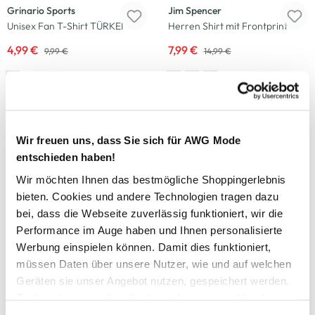
Grinario Sports
Jim Spencer
Unisex Fan T-Shirt TÜRKEI
Herren Shirt mit Frontprint
4,99 €
7,99 €
9,99 €
14,99 €
+3 weitere
-33
%
Stooker HAKA Sport
HERO by John Medoox
Herren Tanktop
Herren Sport T-Shirt "Tim"
Wir freuen uns, dass Sie sich für AWG Mode
entschieden haben!
12,99 €
9,99 €
14,99 €
Wir möchten Ihnen das bestmögliche Shoppingerlebnis
bieten. Cookies und andere Technologien tragen dazu
-50
%
-33
%
bei, dass die Webseite zuverlässig funktioniert, wir die
Performance im Auge haben und Ihnen personalisierte
Grinario Sports
HERO by John Medoox
Werbung einspielen können. Damit dies funktioniert,
Unisex Fan T-Shirt
Herren T-Shirt "Tim"
müssen Daten über unsere Nutzer, wie und auf welchen
ARGENTINIEN
9,99 €
14,99 €
Geräten sie unser Angebot nutzen, gespeichert werden.
4,99 €
9,99 €
Technisch notwendige Cookies, die zwingend für die
Bereitstellung der Funktionen der Webseite benötigt