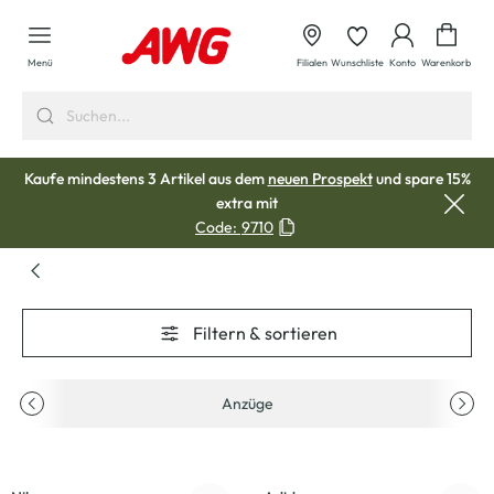
alt springen
Waren
Menü
Filialen
Wunschliste
Konto
Warenkorb
Kaufe mindestens 3 Artikel aus dem
neuen Prospekt
und spare 15%
extra mit
Code:
9710
Filtern & sortieren
Anzüge
-23
%
-33
%