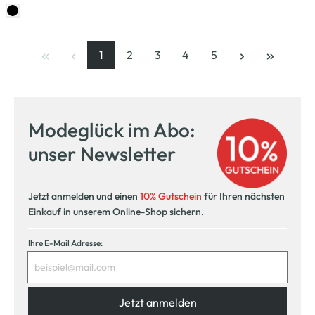
1
2
3
4
5
Seite
, aktuelle Seite
Seite
Seite
Seite
Seite
Modeglück im Abo:
unser Newsletter
Jetzt anmelden und einen
10% Gutschein
für Ihren nächsten
Einkauf in unserem Online-Shop sichern.
Ihre E-Mail Adresse:
Jetzt anmelden