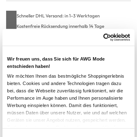
Schneller DHL Versand: in 1–3 Werktagen
Kostenfreie Rücksendung innerhalb 14 Tage
Kostenlose Filiallieferung in Ihre Wunschfiliale
Wir freuen uns, dass Sie sich für AWG Mode
Zur Wunschliste hinzufügen
entschieden haben!
Wir möchten Ihnen das bestmögliche Shoppingerlebnis
bieten. Cookies und andere Technologien tragen dazu
Herren Unterhose in langer Form
bei, dass die Webseite zuverlässig funktioniert, wir die
Performance im Auge haben und Ihnen personalisierte
lange Herren Unterhose von Ceceba
Werbung einspielen können. Damit dies funktioniert,
in Doppelripp
müssen Daten über unsere Nutzer, wie und auf welchen
mit Eingriff
Geräten sie unser Angebot nutzen, gespeichert werden.
elastischer Beinabschluss
Technisch notwendige Cookies, die zwingend für die
ohne Seitennähte
Bereitstellung der Funktionen der Webseite benötigt
hiermit können Sie bequem in den Tag starten