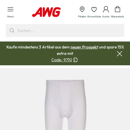
alt springen
Waren
Menü
Filialen
Wunschliste
Konto
Warenkorb
Kaufe mindestens 3 Artikel aus dem
neuen Prospekt
und spare 15%
extra mit
Code:
9710