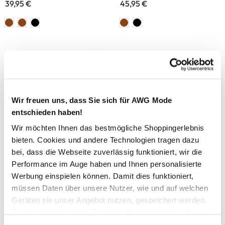
39,95 €
45,95 €
Mustang
Southern Territory
Herren Ledergürtel 40mm
Herren Textilgürtel mit
Metallschließe
32,95 €
9,99 €
Wir freuen uns, dass Sie sich für AWG Mode
entschieden haben!
+2 weitere
Wir möchten Ihnen das bestmögliche Shoppingerlebnis
bieten. Cookies und andere Technologien tragen dazu
Southern Territory
Southern Territory
bei, dass die Webseite zuverlässig funktioniert, wir die
Herren Textilgürtel mit
Herren Bandgürtel
Performance im Auge haben und Ihnen personalisierte
Metallschließe
9,99 €
Werbung einspielen können. Damit dies funktioniert,
9,99 €
müssen Daten über unsere Nutzer, wie und auf welchen
Geräten sie unser Angebot nutzen, gespeichert werden.
Technisch notwendige Cookies, die zwingend für die
Bereitstellung der Funktionen der Webseite benötigt