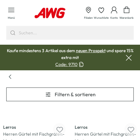
alt springen
Waren
Menü
Filialen
Wunschliste
Konto
Warenkorb
Kaufe mindestens 3 Artikel aus dem
neuen Prospekt
und spare 15%
extra mit
Code:
9710
Filtern & sortieren
-50
%
-50
%
Lerros
Lerros
Herren Gürtel mit Fischgräten-
Herren Gürtel mit Fischgräten-