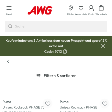
alt springen
Waren
Menü
Filialen
Wunschliste
Konto
Warenkorb
Kaufe mindestens 3 Artikel aus dem
neuen Prospekt
und spare 15%
extra mit
Code:
9710
Filtern & sortieren
-48
%
Puma
Puma
Unisex Rucksack PHASE 75
Unisex Rucksack PHASE