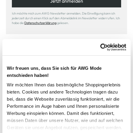
Jetzt anmelden
Ich möchte mich zum AWG Newsletter anmelden. Die Einwilligung kann ich
jederzeit durch einen Klick auf den Abmeldelink im Newsletter widerrufen. Ich
habe die
Datenschutzerklärung
gelesen.
Wir freuen uns, dass Sie sich für AWG Mode
Sicher bezahlen
entschieden haben!
Wir möchten Ihnen das bestmögliche Shoppingerlebnis
bieten. Cookies und andere Technologien tragen dazu
bei, dass die Webseite zuverlässig funktioniert, wir die
Performance im Auge haben und Ihnen personalisierte
Schneller Versand
Werbung einspielen können. Damit dies funktioniert,
müssen Daten über unsere Nutzer, wie und auf welchen
Geräten sie unser Angebot nutzen, gespeichert werden.