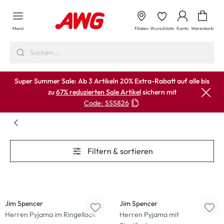
alt springen
Waren
Menü
Filialen
Wunschliste
Konto
Warenkorb
Super Summer Sale: Ab 3 Artikeln 20% Extra-Rabatt auf alle bis
zu
67% reduzierten Sale Artikel
sichern mit
Code:
SSS826
Filtern & sortieren
Neu
Neu
Jim Spencer
Jim Spencer
Herren Pyjama im Ringellook
Herren Pyjama mit