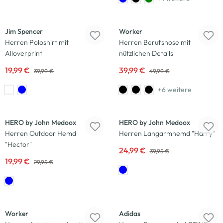
-50
%
-20
%
Jim Spencer
Worker
Herren Poloshirt mit
Herren Berufshose mit
Alloverprint
nützlichen Details
19,99 €
39,99 €
39,99 €
49,99 €
+6 weitere
-33
%
-37
%
HERO by John Medoox
HERO by John Medoox
Herren Outdoor Hemd
Herren Langarmhemd "Harry"
"Hector"
24,99 €
39,95 €
19,99 €
29,95 €
-25
%
-29
%
Worker
Adidas