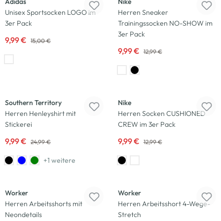
Adidas
Nike
Unisex Sportsocken LOGO im
Herren Sneaker
3er Pack
Trainingssocken NO-SHOW im
3er Pack
9,99 €
15,00 €
9,99 €
12,99 €
-60
%
-23
%
Southern Territory
Nike
Herren Henleyshirt mit
Herren Socken CUSHIONED
Stickerei
CREW im 3er Pack
9,99 €
9,99 €
24,99 €
12,99 €
+1 weitere
-25
%
-25
%
Worker
Worker
Herren Arbeitsshorts mit
Herren Arbeitsshort 4-Wege-
Neondetails
Stretch