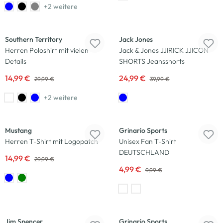
+2 weitere
-50
%
-38
%
Southern Territory
Jack Jones
Herren Poloshirt mit vielen
Jack & Jones JJIRICK JJICON
Details
SHORTS Jeansshorts
14,99 €
24,99 €
29,99 €
39,99 €
+2 weitere
-50
%
-50
%
Mustang
Grinario Sports
Herren T-Shirt mit Logopatch
Unisex Fan T-Shirt
DEUTSCHLAND
14,99 €
29,99 €
4,99 €
9,99 €
-50
%
-50
%
Jim Spencer
Grinario Sports