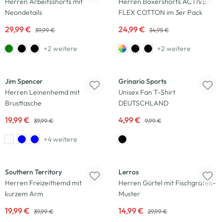
Herren Arbeitsshorts mit
Herren Boxershorts ACTIVE
Neondetails
FLEX COTTON im 3er Pack
29,99 €
24,99 €
39,99 €
34,95 €
+2 weitere
+2 weitere
-50
%
-50
%
Jim Spencer
Grinario Sports
Herren Leinenhemd mit
Unisex Fan T-Shirt
Brusttasche
DEUTSCHLAND
19,99 €
4,99 €
39,99 €
9,99 €
+4 weitere
-50
%
-50
%
Southern Territory
Lerros
Herren Freizeithemd mit
Herren Gürtel mit Fischgräten-
kurzem Arm
Muster
19,99 €
14,99 €
39,99 €
29,99 €