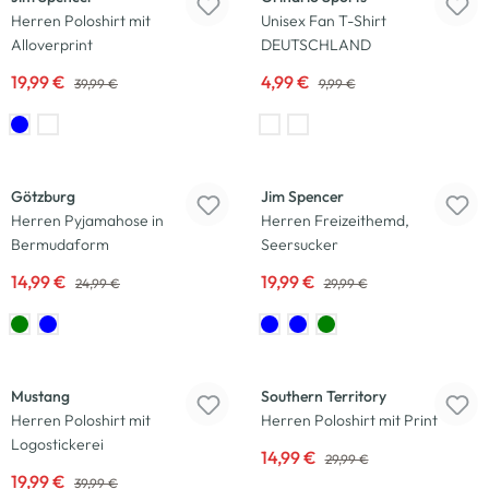
Herren Poloshirt mit
Unisex Fan T-Shirt
Alloverprint
DEUTSCHLAND
19,99 €
4,99 €
39,99 €
9,99 €
-40
%
-33
%
Götzburg
Jim Spencer
Herren Pyjamahose in
Herren Freizeithemd,
Bermudaform
Seersucker
14,99 €
19,99 €
24,99 €
29,99 €
-50
%
-50
%
Mustang
Southern Territory
Herren Poloshirt mit
Herren Poloshirt mit Print
Logostickerei
14,99 €
29,99 €
19,99 €
39,99 €