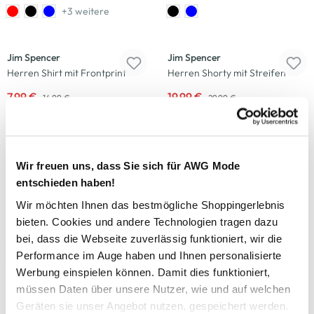
+3 weitere
-47
%
-33
%
Jim Spencer
Jim Spencer
Herren Shirt mit Frontprint
Herren Shorty mit Streifen
7,99 €
19,99 €
14,99 €
29,99 €
+3 weitere
-47
%
-33
%
Wir freuen uns, dass Sie sich für AWG Mode
Jim Spencer
HERO by John Medoox
entschieden haben!
Herren Poloshirt mit
Herren T-Shirt "Tim"
Brusttasche
Wir möchten Ihnen das bestmögliche Shoppingerlebnis
9,99 €
14,99 €
bieten. Cookies und andere Technologien tragen dazu
15,99 €
29,99 €
bei, dass die Webseite zuverlässig funktioniert, wir die
+1 weitere
Performance im Auge haben und Ihnen personalisierte
-33
%
-50
%
Werbung einspielen können. Damit dies funktioniert,
müssen Daten über unsere Nutzer, wie und auf welchen
Stooker HAKA
Jim Spencer
Geräten sie unser Angebot nutzen, gespeichert werden.