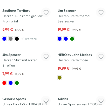
-50
%
-33
%
Southern Territory
Jim Spencer
Herren T-Shirt mit großem
Herren Freizeithemd,
Frontprint
Seersucker
9,99 €
19,99 €
19,99 €
29,99 €
+1 weitere
-47
%
-60
%
Jim Spencer
HERO by John Medoox
Herren Shirt mit zarten
Herren Freizeithose
Streifen
19,99 €
49,95 €
7,99 €
14,99 €
-50
%
-33
%
Grinario Sports
Adidas
Unisex Fan T-Shirt BRASILIEN
Unisex Sportsocken LOGO im