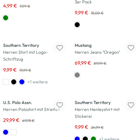
3er Pack
4,99 €
9,99 €
9,99 €
15,00 €
-50
%
-22
%
Southern Territory
Mustang
Herren Shirt mit Logo-
Herren Jeans "Oregon"
Schriftzug
69,99 €
89,99 €
9,99 €
19,99 €
+1 weitere
-57
%
-60
%
U.S. Polo Assn.
Southern Territory
Herren Poloshirt mit Streifen
Herren Henleyshirt mit
Stickerei
29,99 €
69,95 €
9,99 €
24,99 €
+1 weitere