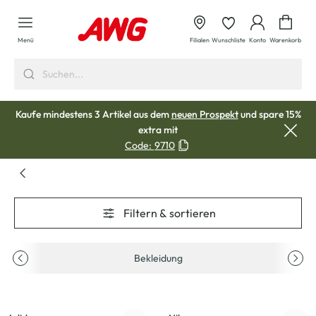
alt springen
Waren
Menü
Filialen
Wunschliste
Konto
Warenkorb
Kaufe mindestens 3 Artikel aus dem
neuen Prospekt
und spare 15%
extra mit
Code:
9710
Filtern & sortieren
Bekleidung
-33
%
-23
%