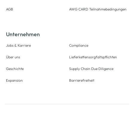
AGB
AWG CARD Teilnahmebedingungen
Unternehmen
Jobs & Karriere
Compliance
Über uns
Lieferkettensorgfaltspflichten
Geschichte
Supply Chain Due Diligence
Expansion
Barrierefreiheit
Alle Preise inkl. gesetzl. Mehrwertsteuer zzgl.
Versandkosten
und ggf.
Nachnahmegebühren, wenn nicht anders angegeben.
Logout