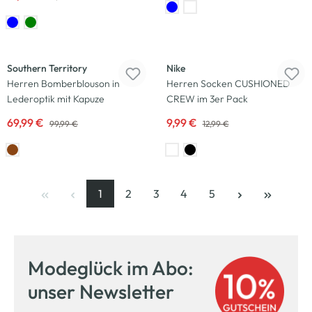
-30
%
-23
%
Southern Territory
Nike
Herren Bomberblouson in
Herren Socken CUSHIONED
Lederoptik mit Kapuze
CREW im 3er Pack
69,99 €
9,99 €
99,99 €
12,99 €
1
2
3
4
5
Seite
, aktuelle Seite
Seite
Seite
Seite
Seite
Modeglück im Abo:
unser Newsletter