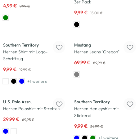
3er Pack
4,99 €
9,99 €
9,99 €
15,00 €
-50
%
-22
%
Southern Territory
Mustang
Herren Shirt mit Logo-
Herren Jeans "Oregon"
Schriftzug
69,99 €
89,99 €
9,99 €
19,99 €
+1 weitere
-57
%
-60
%
U.S. Polo Assn.
Southern Territory
Herren Poloshirt mit Streifen
Herren Henleyshirt mit
Stickerei
29,99 €
69,95 €
9,99 €
24,99 €
+1 weitere