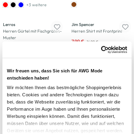
+3 weitere
-50
%
-47
%
Lerros
Jim Spencer
Herren Gürtel mit Fischgräten-
Herren Shirt mit Frontprint
Muster
7,99 €
14,99 €
14,99 €
29,99 €
+3 weitere
-33
%
-47
%
Wir freuen uns, dass Sie sich für AWG Mode
entschieden haben!
Jim Spencer
Jim Spencer
Herren Shorty mit Streifen
Herren Poloshirt mit
Wir möchten Ihnen das bestmögliche Shoppingerlebnis
Brusttasche
bieten. Cookies und andere Technologien tragen dazu
19,99 €
29,99 €
bei, dass die Webseite zuverlässig funktioniert, wir die
15,99 €
29,99 €
Performance im Auge haben und Ihnen personalisierte
+1 weitere
Werbung einspielen können. Damit dies funktioniert,
-33
%
-33
%
müssen Daten über unsere Nutzer, wie und auf welchen
Geräten sie unser Angebot nutzen, gespeichert werden.