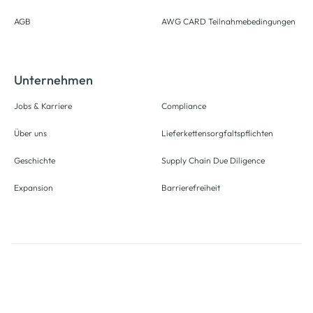
AGB
AWG CARD Teilnahmebedingungen
Unternehmen
Jobs & Karriere
Compliance
Über uns
Lieferkettensorgfaltspflichten
Geschichte
Supply Chain Due Diligence
Expansion
Barrierefreiheit
Alle Preise inkl. gesetzl. Mehrwertsteuer zzgl.
Versandkosten
und ggf.
Nachnahmegebühren, wenn nicht anders angegeben.
Logout