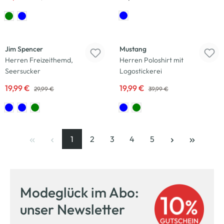
-33
%
-50
%
Jim Spencer
Mustang
Herren Freizeithemd,
Herren Poloshirt mit
Seersucker
Logostickerei
19,99 €
19,99 €
29,99 €
39,99 €
1
2
3
4
5
Seite
, aktuelle Seite
Seite
Seite
Seite
Seite
Modeglück im Abo:
unser Newsletter