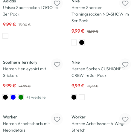
Adidas
Nike
Unisex Sportsocken LOGO im
Herren Sneaker
3er Pack
Trainingssocken NO-SHOW im
3er Pack
9,99 €
15,00 €
9,99 €
12,99 €
-60
%
-23
%
Southern Territory
Nike
Herren Henleyshirt mit
Herren Socken CUSHIONED
Stickerei
CREW im 3er Pack
9,99 €
9,99 €
24,99 €
12,99 €
+1 weitere
-25
%
-25
%
Worker
Worker
Herren Arbeitsshorts mit
Herren Arbeitsshort 4-Wege-
Neondetails
Stretch