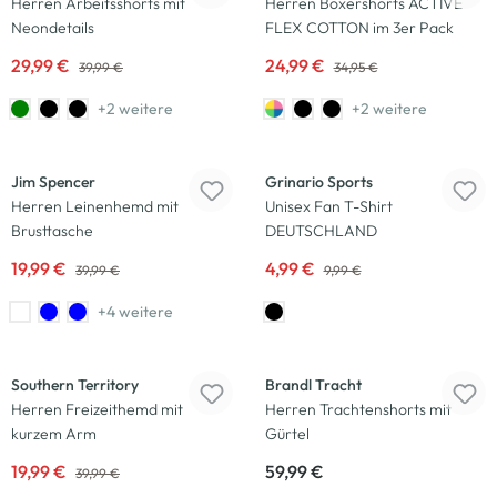
Herren Arbeitsshorts mit
Herren Boxershorts ACTIVE
Neondetails
FLEX COTTON im 3er Pack
29,99 €
24,99 €
39,99 €
34,95 €
+2 weitere
+2 weitere
-50
%
-50
%
Jim Spencer
Grinario Sports
Herren Leinenhemd mit
Unisex Fan T-Shirt
Brusttasche
DEUTSCHLAND
19,99 €
4,99 €
39,99 €
9,99 €
+4 weitere
-50
%
Neu
Southern Territory
Brandl Tracht
Herren Freizeithemd mit
Herren Trachtenshorts mit
kurzem Arm
Gürtel
19,99 €
59,99 €
39,99 €