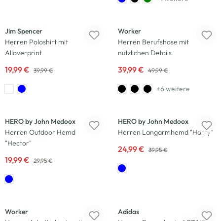
-50
%
-20
%
Jim Spencer
Worker
Herren Poloshirt mit
Herren Berufshose mit
Alloverprint
nützlichen Details
19,99 €
39,99 €
39,99 €
49,99 €
+6 weitere
-33
%
-37
%
HERO by John Medoox
HERO by John Medoox
Herren Outdoor Hemd
Herren Langarmhemd "Harry"
"Hector"
24,99 €
39,95 €
19,99 €
29,95 €
-25
%
-29
%
Worker
Adidas