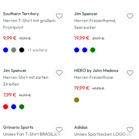
-50
%
-33
%
Southern Territory
Jim Spencer
Herren T-Shirt mit großem
Herren Freizeithemd,
Frontprint
Seersucker
9,99 €
19,99 €
19,99 €
29,99 €
+1 weitere
-47
%
-60
%
Jim Spencer
HERO by John Medoox
Herren Shirt mit zarten
Herren Freizeithose
Streifen
19,99 €
49,95 €
7,99 €
14,99 €
-50
%
-33
%
Grinario Sports
Adidas
Unisex Fan T-Shirt BRASILIEN
Unisex Sportsocken LOGO im