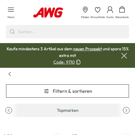
alt springen
Waren
Menü
Filialen
Wunschliste
Konto
Warenkorb
Kaufe mindestens 3 Artikel aus dem
neuen Prospekt
und spare 15%
extra mit
Code:
9710
Filtern & sortieren
Topmarken
-33
%
-23
%