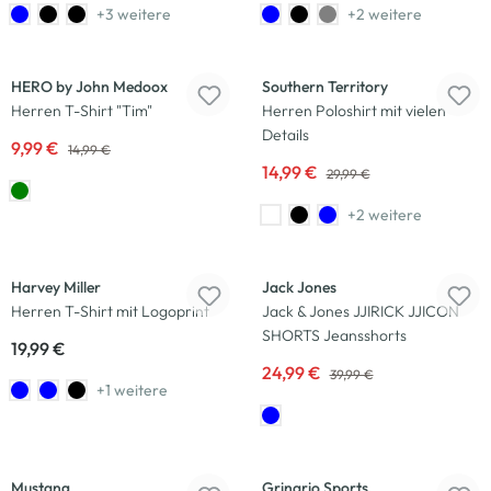
+3 weitere
+2 weitere
-33
%
-50
%
HERO by John Medoox
Southern Territory
Herren T-Shirt "Tim"
Herren Poloshirt mit vielen
Details
9,99 €
14,99 €
14,99 €
29,99 €
+2 weitere
-38
%
Harvey Miller
Jack Jones
Herren T-Shirt mit Logoprint
Jack & Jones JJIRICK JJICON
SHORTS Jeansshorts
19,99 €
24,99 €
39,99 €
+1 weitere
-50
%
-50
%
Mustang
Grinario Sports