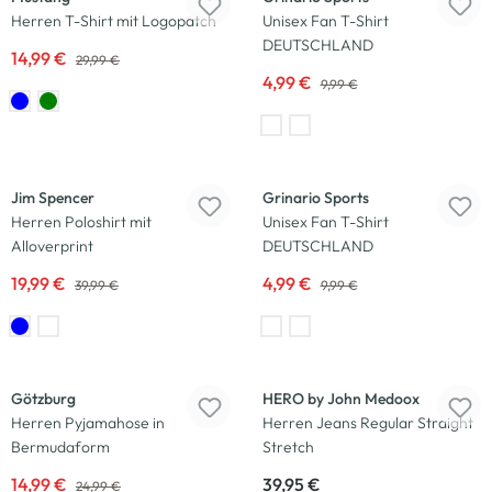
Herren T-Shirt mit Logopatch
Unisex Fan T-Shirt
DEUTSCHLAND
14,99 €
29,99 €
4,99 €
9,99 €
-50
%
-50
%
Jim Spencer
Grinario Sports
Herren Poloshirt mit
Unisex Fan T-Shirt
Alloverprint
DEUTSCHLAND
19,99 €
4,99 €
39,99 €
9,99 €
-40
%
Götzburg
HERO by John Medoox
Herren Pyjamahose in
Herren Jeans Regular Straight
Bermudaform
Stretch
14,99 €
39,95 €
24,99 €