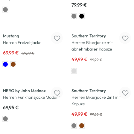
79,99 €
-46
%
-50
%
Mustang
Southern Territory
Herren Freizeitjacke
Herren Bikerjacke mit
abnehmbarer Kapuze
69,99 €
129,99 €
49,99 €
99,99 €
-50
%
HERO by John Medoox
Southern Territory
Herren Funktionsjacke "Jaden"
Herren Bikerjacke 2in1 mit
Kapuze
69,95 €
49,99 €
99,99 €
-50
%