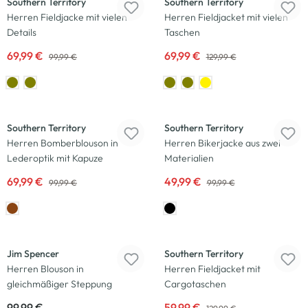
Southern Territory
Southern Territory
Herren Fieldjacke mit vielen
Herren Fieldjacket mit vielen
Details
Taschen
69,99 €
69,99 €
99,99 €
129,99 €
-30
%
-50
%
Southern Territory
Southern Territory
Herren Bomberblouson in
Herren Bikerjacke aus zwei
Lederoptik mit Kapuze
Materialien
69,99 €
49,99 €
99,99 €
99,99 €
Neu
-54
%
Jim Spencer
Southern Territory
Herren Blouson in
Herren Fieldjacket mit
gleichmäßiger Steppung
Cargotaschen
99,99 €
59,99 €