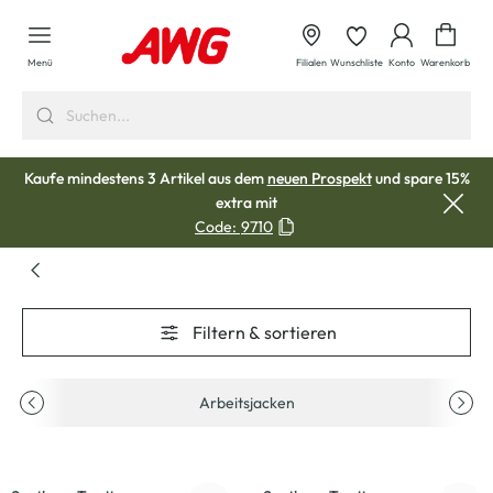
alt springen
Waren
Menü
Filialen
Wunschliste
Konto
Warenkorb
Kaufe mindestens 3 Artikel aus dem
neuen Prospekt
und spare 15%
extra mit
Code:
9710
Filtern & sortieren
Arbeitsjacken
-30
%
-46
%