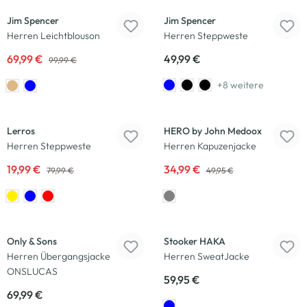
Jim Spencer
Jim Spencer
Herren Leichtblouson
Herren Steppweste
69,99 €
49,99 €
99,99 €
+8 weitere
-75
%
-30
%
Lerros
HERO by John Medoox
Herren Steppweste
Herren Kapuzenjacke
19,99 €
34,99 €
79,99 €
49,95 €
Only & Sons
Stooker HAKA
Herren Übergangsjacke
Herren SweatJacke
ONSLUCAS
59,95 €
69,99 €