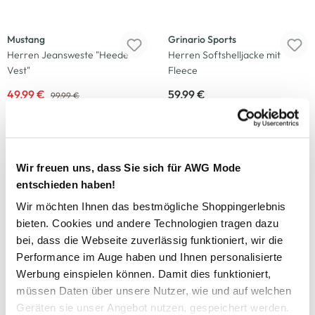
-50
%
Neu
Mustang
Grinario Sports
Herren Jeansweste "Heede
Herren Softshelljacke mit
Vest"
Fleece
49,99 €
59,99 €
99,99 €
-30
%
-30
%
Wir freuen uns, dass Sie sich für AWG Mode
Stooker HAKA
HERO by John Medoox
Herren Weste "Valentin"
Herren Sweatjacke „Joel“
entschieden haben!
Wir möchten Ihnen das bestmögliche Shoppingerlebnis
34,99 €
34,99 €
49,95 €
49,95 €
bieten. Cookies und andere Technologien tragen dazu
bei, dass die Webseite zuverlässig funktioniert, wir die
-29
%
Performance im Auge haben und Ihnen personalisierte
Werbung einspielen können. Damit dies funktioniert,
HERO by John Medoox
Southern Territory
müssen Daten über unsere Nutzer, wie und auf welchen
Herren Outdoor-Jacke
Herren Weste im Materialmix
Geräten sie unser Angebot nutzen, gespeichert werden.