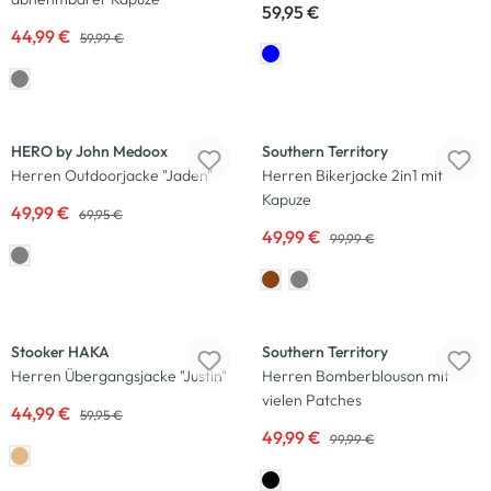
59,95 €
44,99 €
59,99 €
-29
%
-50
%
HERO by John Medoox
Southern Territory
Herren Outdoorjacke "Jaden"
Herren Bikerjacke 2in1 mit
Kapuze
49,99 €
69,95 €
49,99 €
99,99 €
-25
%
-50
%
Stooker HAKA
Southern Territory
Herren Übergangsjacke "Justin"
Herren Bomberblouson mit
vielen Patches
44,99 €
59,95 €
49,99 €
99,99 €