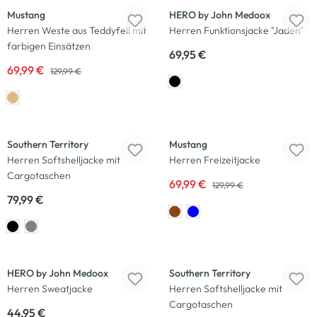
Mustang
HERO by John Medoox
Herren Weste aus Teddyfell mit
Herren Funktionsjacke "Jaden"
farbigen Einsätzen
69,95 €
69,99 €
129,99 €
Neu
-46
%
Southern Territory
Mustang
Herren Softshelljacke mit
Herren Freizeitjacke
Cargotaschen
69,99 €
129,99 €
79,99 €
Neu
HERO by John Medoox
Southern Territory
Herren Sweatjacke
Herren Softshelljacke mit
Cargotaschen
44,95 €