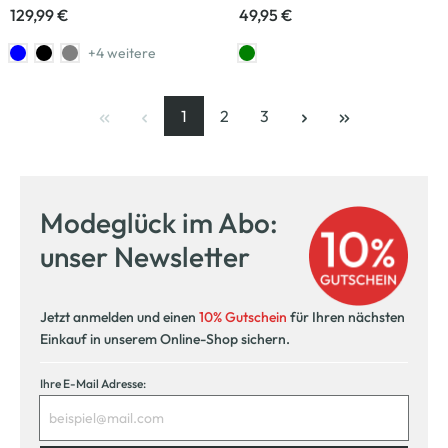
129,99 €
49,95 €
+4 weitere
1
2
3
Seite
, aktuelle Seite
Seite
Seite
Modeglück im Abo:
unser Newsletter
Jetzt anmelden und einen
10% Gutschein
für Ihren nächsten
Einkauf in unserem Online-Shop sichern.
Ihre E-Mail Adresse: