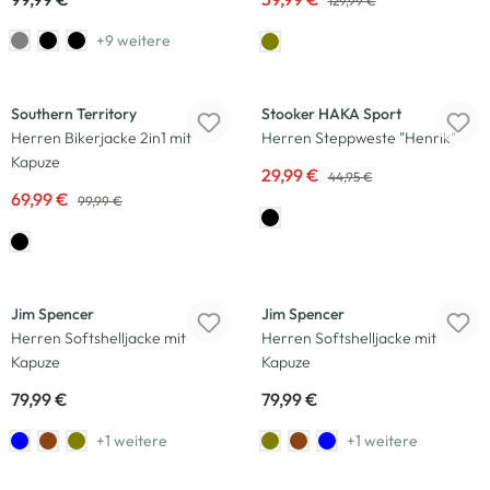
129,99 €
+9 weitere
-30
%
-33
%
Southern Territory
Stooker HAKA Sport
Herren Bikerjacke 2in1 mit
Herren Steppweste "Henrik"
Kapuze
29,99 €
44,95 €
69,99 €
99,99 €
Neu
Neu
Jim Spencer
Jim Spencer
Herren Softshelljacke mit
Herren Softshelljacke mit
Kapuze
Kapuze
79,99 €
79,99 €
+1 weitere
+1 weitere
-46
%