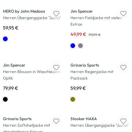
HERO by John Medoox
Jim Spencer
Herren Übergangsjacke "Justin"
Herren Fieldjacke mit vielen
Extras
59,95 €
49,99 €
99,99 €
Neu
Jim Spencer
Grinario Sports
Herren Blouson in Waschleder-
Herren Regenjacke mit
Optik
Packsack
79,99 €
59,99 €
-25
%
Grinario Sports
Stooker HAKA
Herren Softshelljacke mit
Herren Übergangsjacke "Justin"
abnehmbarer Kapuze