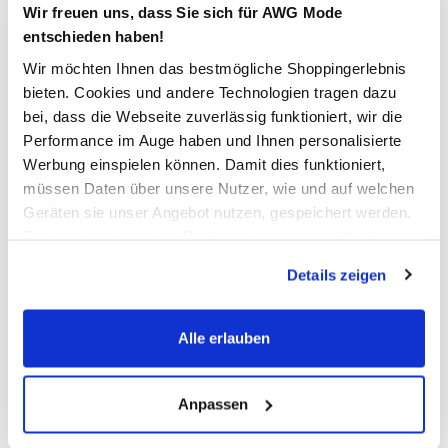
Wir freuen uns, dass Sie sich für AWG Mode
entschieden haben!
Schneller DHL Versand: in 1–3 Werktagen
Wir möchten Ihnen das bestmögliche Shoppingerlebnis
Kostenfreie Rücksendung innerhalb 14 Tage
bieten. Cookies und andere Technologien tragen dazu
bei, dass die Webseite zuverlässig funktioniert, wir die
Kostenlose Filiallieferung in Ihre Wunschfiliale
Performance im Auge haben und Ihnen personalisierte
Werbung einspielen können. Damit dies funktioniert,
müssen Daten über unsere Nutzer, wie und auf welchen
Zur Wunschliste hinzufügen
Geräten sie unser Angebot nutzen, gespeichert werden.
Technisch notwendige Cookies, die zwingend für die
Bereitstellung der Funktionen der Webseite benötigt
Details zeigen
Herren Steppjacke mit vielen Details
werden, werden bei der Nutzung der Webseite auf jeden
Fall gesetzt. Cookies von Drittanbietern für Analyse- oder
Trackingzwecke werden nur dann aktiviert, wenn Sie das
warm wattierte Jacke von Southern Territory
Alle erlauben
entsprechende "Häkchen" setzen und auf "Auswahl
abnehmbare Kapuze mit Kordelzug
erlauben" bzw. "Alle erlauben" klicken. Mehr dazu
geschlossen mit durchgehendem Reißverschluss und
(einschließlich der Möglichkeit, die Einwilligungserklärung
Paspelumrandung
Anpassen
Reißverschlusstasche mit Logozipper am Ärmel
zu ändern oder zu widerrufen) erfahren Sie in unserem