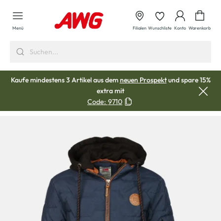
alt springen
Waren
Menü
Filialen
Wunschliste
Konto
Warenkorb
Kaufe mindestens 3 Artikel aus dem
neuen Prospekt
und spare 15%
extra mit
Code:
9710