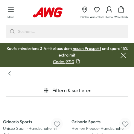
alt springen
Waren
Menü
Filialen
Wunschliste
Konto
Warenkorb
Kaufe mindestens 3 Artikel aus dem
neuen Prospekt
und spare 15%
extra mit
Code:
9710
Filtern & sortieren
Grinario Sports
Grinario Sports
Unisex Sport-Handschuhe mit
Herren Fleece-Handschuhe