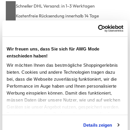
Schneller DHL Versand: in 1–3 Werktagen
Kostenfreie Rücksendung innerhalb 14 Tage
Kostenlose Filiallieferung in Ihre Wunschfiliale
Zur Wunschliste hinzufügen
Wir freuen uns, dass Sie sich für AWG Mode
entschieden haben!
Wir möchten Ihnen das bestmögliche Shoppingerlebnis
bieten. Cookies und andere Technologien tragen dazu
Unisex Handschuhe Fleece mit Kunstleder
bei, dass die Webseite zuverlässig funktioniert, wir die
Performance im Auge haben und Ihnen personalisierte
Warme Strickhandschuhe von Grinario Sports
Werbung einspielen können. Damit dies funktioniert,
Melierter Strick außen
müssen Daten über unsere Nutzer, wie und auf welchen
Handfläche aus rutschfestem Kunstleder
Geräten sie unser Angebot nutzen, gespeichert werden.
Restliche Innenseite aus warmem Fleece
Technisch notwendige Cookies, die zwingend für die
Am Handegelenk mit Gummizug für guten Halt
Bereitstellung der Funktionen der Webseite benötigt
Seitlich mit Kunststoff-Clips zum verbinden
Details zeigen
Perfekt für die kühle Jahreszeit
werden, werden bei der Nutzung der Webseite auf jeden