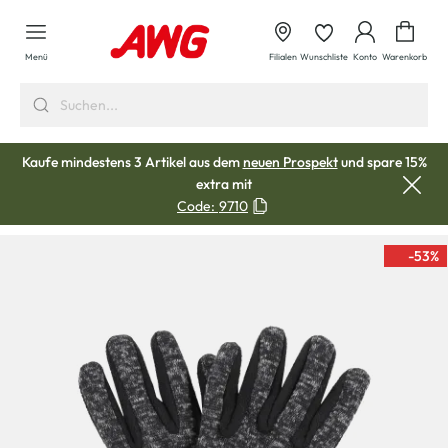
alt springen
Waren
Menü
Filialen
Wunschliste
Konto
Warenkorb
Kaufe mindestens 3 Artikel aus dem
neuen Prospekt
und spare 15%
extra mit
Code:
9710
-53
%