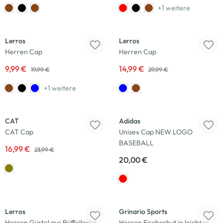
+1 weitere
-50
%
-50
%
Lerros
Lerros
Herren Cap
Herren Cap
9,99 €
14,99 €
19,99 €
29,99 €
+1 weitere
-29
%
CAT
Adidas
CAT Cap
Unisex Cap NEW LOGO
BASEBALL
16,99 €
23,99 €
20,00 €
-50
%
Lerros
Grinario Sports
Herren Gürtel aus Büffelleder
Herren Fischerhut in leichter