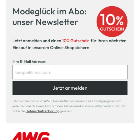
Modeglück im Abo:
unser Newsletter
Jetzt anmelden und einen
10% Gutschein
für Ihren nächsten
Einkauf in unserem Online-Shop sichern.
Ihre E-Mail Adresse:
Jetzt anmelden
Ich möchte mich zum AWG Newsletter anmelden. Die Einwilligung kann ich
jederzeit durch einen Klick auf den Abmeldelink im Newsletter widerrufen. Ich
habe die
Datenschutzerklärung
gelesen.