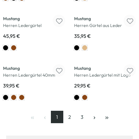
Mustang
Mustang
Herren Ledergürtel
Herren Gürtel aus Leder
45,95 €
35,95 €
Mustang
Mustang
Herren Ledergürtel 40mm
Herren Ledergürtel mit Logo
39,95 €
29,95 €
1
2
3
Seite
, aktuelle Seite
Seite
Seite