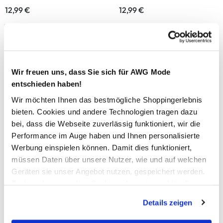
12,99 €
12,99 €
Mustang
Jim Spencer
Wir freuen uns, dass Sie sich für AWG Mode
Herren Ledergürtel
Herren Gürtel Echtleder
entschieden haben!
45,95 €
19,99 €
Wir möchten Ihnen das bestmögliche Shoppingerlebnis
bieten. Cookies und andere Technologien tragen dazu
bei, dass die Webseite zuverlässig funktioniert, wir die
Performance im Auge haben und Ihnen personalisierte
Jim Spencer
Mustang
Werbung einspielen können. Damit dies funktioniert,
Herren Schiebermütze meliert
Herren Ledergürtel
müssen Daten über unsere Nutzer, wie und auf welchen
14,99 €
35,95 €
Geräten sie unser Angebot nutzen, gespeichert werden.
Technisch notwendige Cookies, die zwingend für die
Bereitstellung der Funktionen der Webseite benötigt
Details zeigen
werden, werden bei der Nutzung der Webseite auf jeden
Fall gesetzt. Cookies von Drittanbietern für Analyse- oder
Southern Territory
Mustang