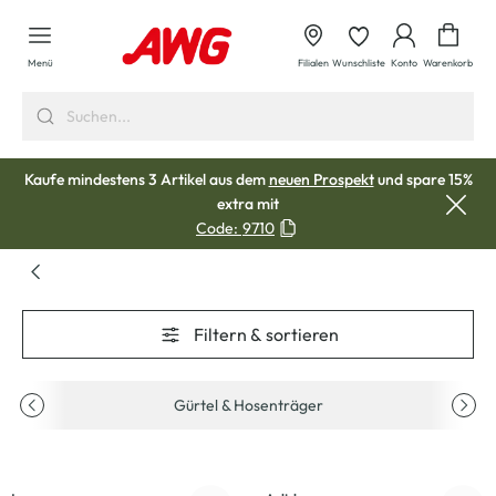
alt springen
Waren
Menü
Filialen
Wunschliste
Konto
Warenkorb
Kaufe mindestens 3 Artikel aus dem
neuen Prospekt
und spare 15%
extra mit
Code:
9710
Filtern & sortieren
Gürtel & Hosenträger
-50
%