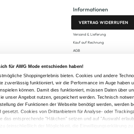
Informationen
VERTRAG WIDERRUFEN
Versand & Lieferung
Kauf auf Rechnung
AGB
Impressum
 sich für AWG Mode entschieden haben!
Zahlungsarten
Datenschutz
tmögliche Shoppingerlebnis bieten. Cookies und andere Techno
te zuverlässig funktioniert, wir die Performance im Auge haben 
AWG CARD Teilnahmebedingungen
inspielen können. Damit dies funktioniert, müssen Daten über un
ie unser Angebot nutzen, gespeichert werden. Technisch notwe
tstellung der Funktionen der Webseite benötigt werden, werden b
ll gesetzt. Cookies von Drittanbietern für Analyse- oder Tracki
Sie das entsprechende "Häkchen" setzen und auf "Auswahl erlaub
setzl. Mehrwertsteuer zzgl.
Versandkosten
und ggf. Nachnahmegebühren, wenn nicht
zu (einschließlich der Möglichkeit, die Einwilligungserklärung z
Logout
in unserem
Cookie-Hinweis
bzw. der
Datenschutzerklärung
.