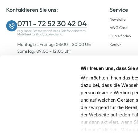
Kontaktieren Sie uns:
Service
Newsletter
0711 - 72 52 30 42 04
AWG Card
regulärer Festnetztarif Ihres Telefonanbieters,
Mobilfunktarif ggf. abweichend.
Filiale finden
Montag bis Freitag: 08:00 – 20:00 Uhr
Kontakt
Samstag: 09:00 – 12:00 Uhr
Wir freuen uns, dass Sie
Zum Kontaktformular
Wir möchten Ihnen das bes
dazu bei, dass die Websei
personalisierte Werbung e
und auf welchen Geräten s
die zwingend für die Berei
der Webseite auf jeden Fa
nur dann aktiviert, wenn 
Alle Preise inkl. ge
erlauben" klicken. Mehr da
widerrufen) erfahren Sie 