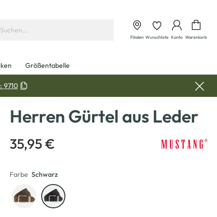
Waren
Filialen
Wunschliste
Konto
Warenkorb
ken
Größentabelle
:
9710
Herren Gürtel aus Leder
35,95 €
Farbe
Schwarz