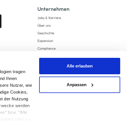
Unternehmen
Jobs & Karriere
Über uns
Geschichte
Expansion
Compliance
Lieferkettensorgfaltspflichten
Supply Chain Due Diligence
Alle erlauben
logien tragen
Barrierefreiheit
und Ihnen
Anpassen
sere Nutzer, wie
ndige Cookies,
ei der Nutzung
ngzwecke werden
en" bzw. "Alle
 anders angegeben.
u ändern oder zu