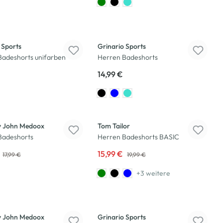
 Sports
Grinario Sports
Badeshorts unifarben
Herren Badeshorts
14,99 €
-20
%
 John Medoox
Tom Tailor
Badeshorts
Herren Badeshorts BASIC
15,99 €
17,99 €
19,99 €
+3 weitere
 John Medoox
Grinario Sports