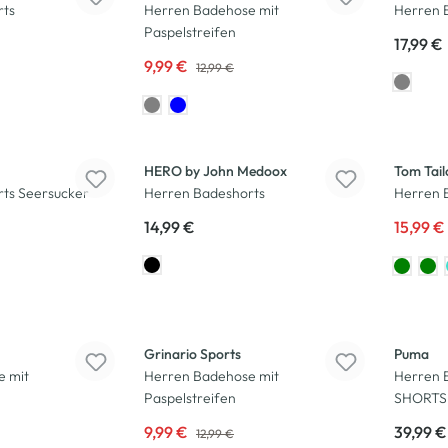
rts
Herren Badehose mit
Herren 
Paspelstreifen
17,99 €
9,99 €
12,99 €
-20
%
HERO by John Medoox
Tom Tail
ts Seersucker
Herren Badeshorts
Herren 
14,99 €
15,99 €
-23
%
Grinario Sports
Puma
e mit
Herren Badehose mit
Herren 
Paspelstreifen
SHORTS
9,99 €
39,99 €
12,99 €