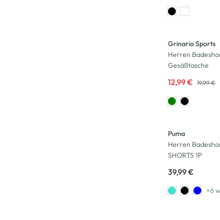
-35
%
Grinario Sports
Herren Badeshor
Gesäßtasche
12,99 €
19,99 €
Puma
Herren Badesho
SHORTS 1P
39,99 €
+6 w