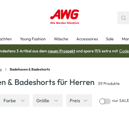
achten
Young Fashion
Wäsche
Accessoires
Sale
Mar
ndestens 3 Artikel aus dem
neuen Prospekt
und spare 15% extra mit
Code
ng
Badehosen & Badeshorts
n & Badeshorts für Herren
39
Produkte
Farbe
Größe
Preis
nur SALE
-40
%
-28
%