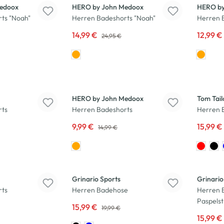
edoox
HERO by John Medoox
HERO by
ts "Noah"
Herren Badeshorts "Noah"
Herren 
14,99 €
12,99 €
24,95 €
-33
%
-20
%
HERO by John Medoox
Tom Tail
rts
Herren Badeshorts
Herren 
9,99 €
15,99 €
14,99 €
-20
%
-20
%
Grinario Sports
Grinario
rts
Herren Badehose
Herren 
Paspelst
15,99 €
19,99 €
15,99 €