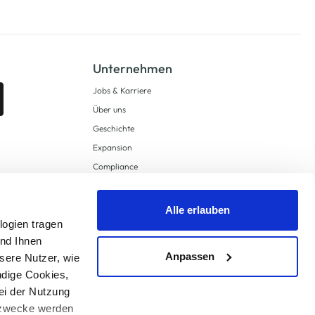
Unternehmen
Jobs & Karriere
Über uns
Geschichte
Expansion
Compliance
Lieferkettensorgfaltspflichten
Supply Chain Due Diligence
Alle erlauben
logien tragen
Barrierefreiheit
und Ihnen
Anpassen
sere Nutzer, wie
ndige Cookies,
ei der Nutzung
ngzwecke werden