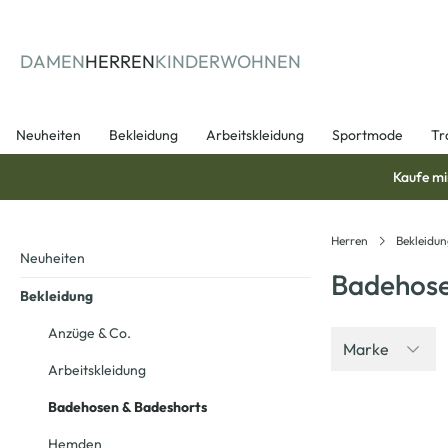
springen
Zur Hauptnavigation springen
DAMEN
HERREN
KINDER
WOHNEN
Neuheiten
Bekleidung
Arbeitskleidung
Sportmode
Tr
Kaufe mi
Herren
Bekleidu
Neuheiten
Badehose
Bekleidung
Anzüge & Co.
Marke
Arbeitskleidung
Badehosen & Badeshorts
-40
%
Hemden