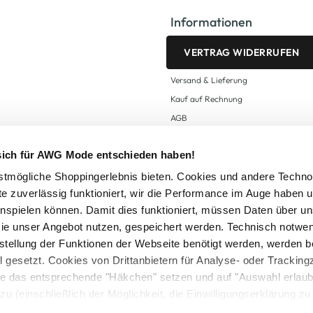
Informationen
VERTRAG WIDERRUFEN
Versand & Lieferung
Kauf auf Rechnung
AGB
Impressum
 sich für AWG Mode entschieden haben!
Zahlungsarten
Datenschutz
tmögliche Shoppingerlebnis bieten. Cookies und andere Techno
te zuverlässig funktioniert, wir die Performance im Auge haben 
AWG CARD Teilnahmebedingungen
inspielen können. Damit dies funktioniert, müssen Daten über un
ie unser Angebot nutzen, gespeichert werden. Technisch notwe
tstellung der Funktionen der Webseite benötigt werden, werden b
ll gesetzt. Cookies von Drittanbietern für Analyse- oder Tracki
Sie das entsprechende "Häkchen" setzen und auf "Auswahl erlaub
setzl. Mehrwertsteuer zzgl.
Versandkosten
und ggf. Nachnahmegebühren, wenn nicht
zu (einschließlich der Möglichkeit, die Einwilligungserklärung z
Logout
in unserem
Cookie-Hinweis
bzw. der
Datenschutzerklärung
.