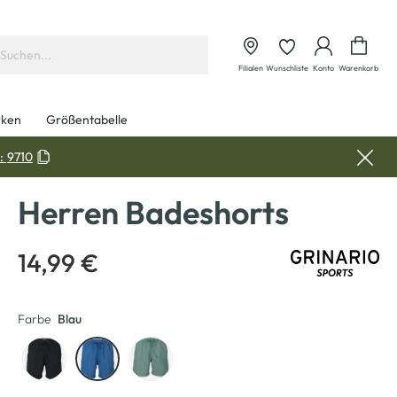
Waren
Filialen
Wunschliste
Konto
Warenkorb
ken
Größentabelle
:
9710
Herren Badeshorts
14,99 €
Farbe
Blau