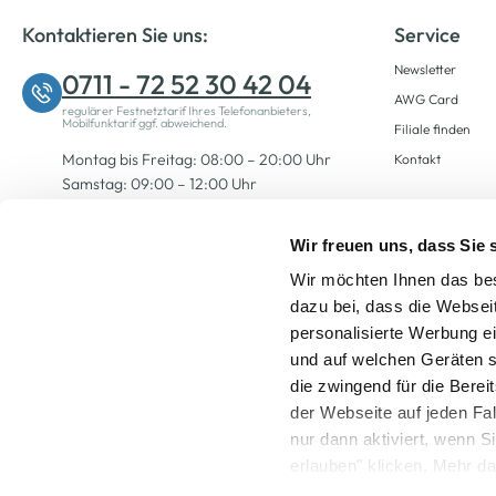
Kontaktieren Sie uns:
Service
Newsletter
0711 - 72 52 30 42 04
AWG Card
regulärer Festnetztarif Ihres Telefonanbieters,
Mobilfunktarif ggf. abweichend.
Filiale finden
Montag bis Freitag: 08:00 – 20:00 Uhr
Kontakt
Samstag: 09:00 – 12:00 Uhr
Wir freuen uns, dass Sie
Zum Kontaktformular
Wir möchten Ihnen das bes
dazu bei, dass die Websei
personalisierte Werbung e
und auf welchen Geräten s
die zwingend für die Berei
der Webseite auf jeden Fa
nur dann aktiviert, wenn 
Alle Preise inkl. ge
erlauben" klicken. Mehr da
widerrufen) erfahren Sie 