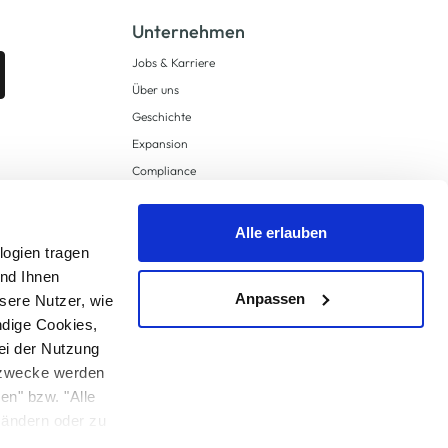
Unternehmen
Jobs & Karriere
Über uns
Geschichte
Expansion
Compliance
Lieferkettensorgfaltspflichten
Supply Chain Due Diligence
Alle erlauben
logien tragen
Barrierefreiheit
und Ihnen
Anpassen
sere Nutzer, wie
ndige Cookies,
ei der Nutzung
ngzwecke werden
en" bzw. "Alle
 anders angegeben.
u ändern oder zu