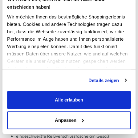
entschieden haben!
Wir möchten Ihnen das bestmögliche Shoppingerlebnis
Schneller DHL Versand: in 1–3 Werktagen
bieten. Cookies und andere Technologien tragen dazu
Kostenfreie Rücksendung innerhalb 14 Tage
bei, dass die Webseite zuverlässig funktioniert, wir die
Performance im Auge haben und Ihnen personalisierte
Kostenlose Filiallieferung in Ihre Wunschfiliale
Werbung einspielen können. Damit dies funktioniert,
müssen Daten über unsere Nutzer, wie und auf welchen
Geräten sie unser Angebot nutzen, gespeichert werden.
Zur Wunschliste hinzufügen
Technisch notwendige Cookies, die zwingend für die
Bereitstellung der Funktionen der Webseite benötigt
Details zeigen
werden, werden bei der Nutzung der Webseite auf jeden
Fall gesetzt. Cookies von Drittanbietern für Analyse- oder
Herren Badeshorts SWIM MID SHORTS 1P
Trackingzwecke werden nur dann aktiviert, wenn Sie das
Alle erlauben
entsprechende "Häkchen" setzen und auf "Auswahl
sportliche Badeshorts von PUMA
erlauben" bzw. "Alle erlauben" klicken. Mehr dazu
mit breitem Gummizug und Kordel
(einschließlich der Möglichkeit, die Einwilligungserklärung
Anpassen
Mesh-Innenslip
zu ändern oder zu widerrufen) erfahren Sie in unserem
kleiner Pumaprint auf einem Bein
Cookie-Hinweis
bzw. der
Datenschutzerklärung
.
eingeschweißte Reißverschlusstasche am Gesäß