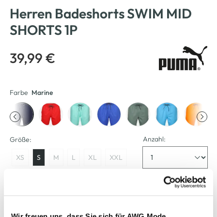
Herren Badeshorts SWIM MID
SHORTS 1P
39,99 €
Farbe
Marine
Anzahl:
Größe:
XS
S
M
L
XL
XXL
Verfügbar
In den Warenkorb
Wir freuen uns, dass Sie sich für AWG Mode