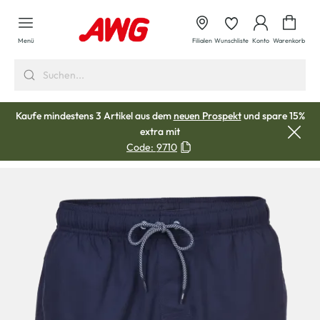
alt springen
Waren
Menü
Filialen
Wunschliste
Konto
Warenkorb
Kaufe mindestens 3 Artikel aus dem
neuen Prospekt
und spare 15%
extra mit
Code:
9710