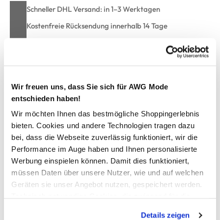
Schneller DHL Versand: in 1–3 Werktagen
Kostenfreie Rücksendung innerhalb 14 Tage
Kostenlose Filiallieferung in Ihre Wunschfiliale
Zur Wunschliste hinzufügen
Wir freuen uns, dass Sie sich für AWG Mode
entschieden haben!
Wir möchten Ihnen das bestmögliche Shoppingerlebnis
Herren Badeshorts
bieten. Cookies und andere Technologien tragen dazu
bei, dass die Webseite zuverlässig funktioniert, wir die
Performance im Auge haben und Ihnen personalisierte
Bequeme Badeshorts von Grinario Sports
Mit breitem Gummizubgund und integrierter Kordel
Werbung einspielen können. Damit dies funktioniert,
Seitliche Eingriffstaschen
müssen Daten über unsere Nutzer, wie und auf welchen
Mesh-Innenslip für guten Sitz
Geräten sie unser Angebot nutzen, gespeichert werden.
Leichte, angenehme Qualität
Technisch notwendige Cookies, die zwingend für die
Perfekt für Freibad, Pool und Strand
Bereitstellung der Funktionen der Webseite benötigt
Details zeigen
werden, werden bei der Nutzung der Webseite auf jeden