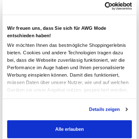
Kostenfreie Rücksendung innerhalb 14 Tage
Kostenlose Filiallieferung in Ihre Wunschfiliale
Wir freuen uns, dass Sie sich für AWG Mode
entschieden haben!
Wir möchten Ihnen das bestmögliche Shoppingerlebnis
Zur Wunschliste hinzufügen
bieten. Cookies und andere Technologien tragen dazu
bei, dass die Webseite zuverlässig funktioniert, wir die
Performance im Auge haben und Ihnen personalisierte
Herren Textilgürtel mit Metallschließe
Werbung einspielen können. Damit dies funktioniert,
müssen Daten über unsere Nutzer, wie und auf welchen
robuster Arbeits-Gürtel von Southern Territory
Geräten sie unser Angebot nutzen, gespeichert werden.
mit praktischer Metallschließe
Technisch notwendige Cookies, die zwingend für die
Gürtelende durch Metallsteg geschützt
Bereitstellung der Funktionen der Webseite benötigt
tolles Accessoire für unzählige Outfits
Details zeigen
werden, werden bei der Nutzung der Webseite auf jeden
Fall gesetzt. Cookies von Drittanbietern für Analyse- oder
Trackingzwecke werden nur dann aktiviert, wenn Sie das
Alle erlauben
AWG Artikelnummer
entsprechende "Häkchen" setzen und auf "Auswahl