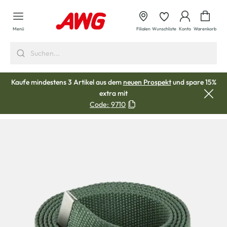
alt springen
Waren
Menü
Filialen
Wunschliste
Konto
Warenkorb
Kaufe mindestens 3 Artikel aus dem
neuen Prospekt
und spare 15%
extra mit
Code:
9710