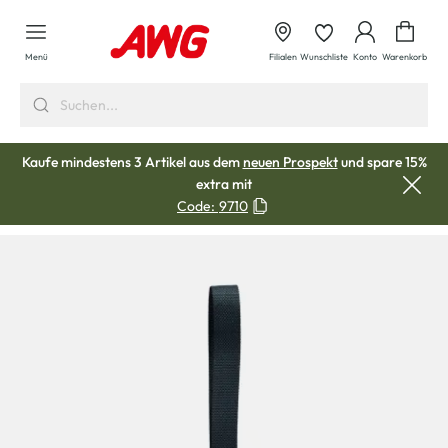
alt springen
Waren
Menü
Filialen
Wunschliste
Konto
Warenkorb
Kaufe mindestens 3 Artikel aus dem
neuen Prospekt
und spare 15%
extra mit
Code:
9710