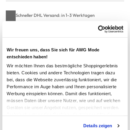
Schneller DHL Versand: in 1–3 Werktagen
Kostenfreie Rücksendung innerhalb 14 Tage
Kostenlose Filiallieferung in Ihre Wunschfiliale
Wir freuen uns, dass Sie sich für AWG Mode
entschieden haben!
Zur Wunschliste hinzufügen
Wir möchten Ihnen das bestmögliche Shoppingerlebnis
bieten. Cookies und andere Technologien tragen dazu
bei, dass die Webseite zuverlässig funktioniert, wir die
Herren Textilgürtel mit Metallschließe
Performance im Auge haben und Ihnen personalisierte
Werbung einspielen können. Damit dies funktioniert,
robuster Arbeits-Gürtel von Southern Territory
müssen Daten über unsere Nutzer, wie und auf welchen
mit praktischer Metall-Schließe
Geräten sie unser Angebot nutzen, gespeichert werden.
Gürtelende durch Metallsteg geschützt
Technisch notwendige Cookies, die zwingend für die
tolles Accessoire für unzählige Outfits
Bereitstellung der Funktionen der Webseite benötigt
Details zeigen
werden, werden bei der Nutzung der Webseite auf jeden