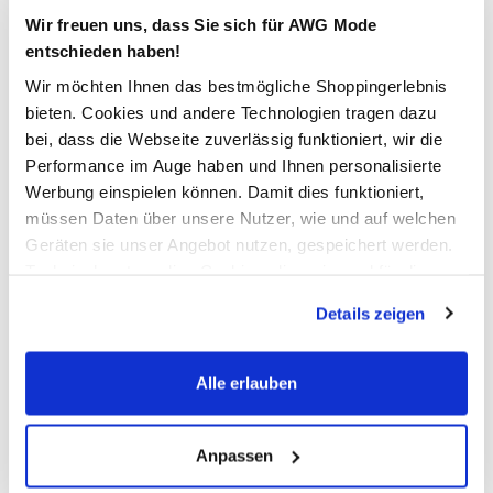
Verfügbar
Wir freuen uns, dass Sie sich für AWG Mode
entschieden haben!
In den Warenkorb
Wir möchten Ihnen das bestmögliche Shoppingerlebnis
bieten. Cookies und andere Technologien tragen dazu
bei, dass die Webseite zuverlässig funktioniert, wir die
Schneller DHL Versand: in 1–3 Werktagen
Performance im Auge haben und Ihnen personalisierte
Kostenfreie Rücksendung innerhalb 14 Tage
Werbung einspielen können. Damit dies funktioniert,
müssen Daten über unsere Nutzer, wie und auf welchen
Kostenlose Filiallieferung in Ihre Wunschfiliale
Geräten sie unser Angebot nutzen, gespeichert werden.
Technisch notwendige Cookies, die zwingend für die
Bereitstellung der Funktionen der Webseite benötigt
Details zeigen
Zur Wunschliste hinzufügen
werden, werden bei der Nutzung der Webseite auf jeden
Fall gesetzt. Cookies von Drittanbietern für Analyse- oder
Trackingzwecke werden nur dann aktiviert, wenn Sie das
Alle erlauben
entsprechende "Häkchen" setzen und auf "Auswahl
Herren Jogginghose mit schmalem Bein und
erlauben" bzw. "Alle erlauben" klicken. Mehr dazu
Reißverschluss-Taschen
(einschließlich der Möglichkeit, die Einwilligungserklärung
Anpassen
zu ändern oder zu widerrufen) erfahren Sie in unserem
coole Jogginghose von Grinario Sports