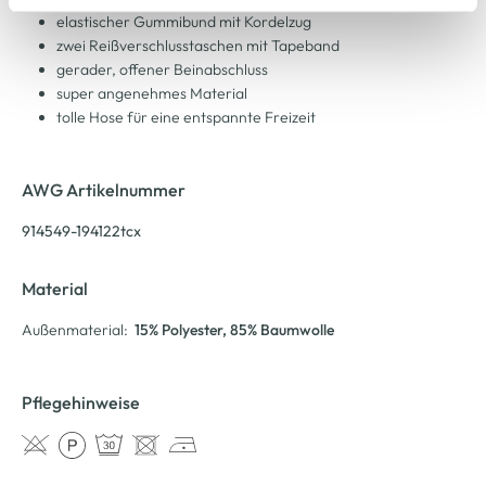
Cookie-Hinweis
bzw. der
Datenschutzerklärung
.
elastischer Gummibund mit Kordelzug
zwei Reißverschlusstaschen mit Tapeband
gerader, offener Beinabschluss
super angenehmes Material
tolle Hose für eine entspannte Freizeit
AWG Artikelnummer
914549-194122tcx
Material
Außenmaterial:
15% Polyester
, 85% Baumwolle
Pflegehinweise