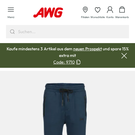
alt springen
Waren
Menü
Filialen
Wunschliste
Konto
Warenkorb
Kaufe mindestens 3 Artikel aus dem
neuen Prospekt
und spare 15%
extra mit
Code:
9710