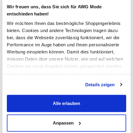
Verfügbar
Wir freuen uns, dass Sie sich für AWG Mode
entschieden haben!
In den Warenkorb
Wir möchten Ihnen das bestmögliche Shoppingerlebnis
bieten. Cookies und andere Technologien tragen dazu
bei, dass die Webseite zuverlässig funktioniert, wir die
Schneller DHL Versand: in 1–3 Werktagen
Performance im Auge haben und Ihnen personalisierte
Kostenfreie Rücksendung innerhalb 14 Tage
Werbung einspielen können. Damit dies funktioniert,
müssen Daten über unsere Nutzer, wie und auf welchen
Kostenlose Filiallieferung in Ihre Wunschfiliale
Geräten sie unser Angebot nutzen, gespeichert werden.
Technisch notwendige Cookies, die zwingend für die
Bereitstellung der Funktionen der Webseite benötigt
Details zeigen
Zur Wunschliste hinzufügen
werden, werden bei der Nutzung der Webseite auf jeden
Fall gesetzt. Cookies von Drittanbietern für Analyse- oder
Trackingzwecke werden nur dann aktiviert, wenn Sie das
Alle erlauben
entsprechende "Häkchen" setzen und auf "Auswahl
Herren Jogginghose mit schmalem Bein und
erlauben" bzw. "Alle erlauben" klicken. Mehr dazu
Reißverschluss-Taschen
(einschließlich der Möglichkeit, die Einwilligungserklärung
Anpassen
zu ändern oder zu widerrufen) erfahren Sie in unserem
coole Jogginghose von Grinario Sports