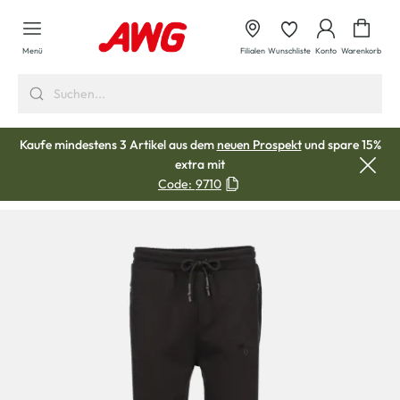
alt springen
Waren
Menü
Filialen
Wunschliste
Konto
Warenkorb
Kaufe mindestens 3 Artikel aus dem
neuen Prospekt
und spare 15%
extra mit
Code:
9710