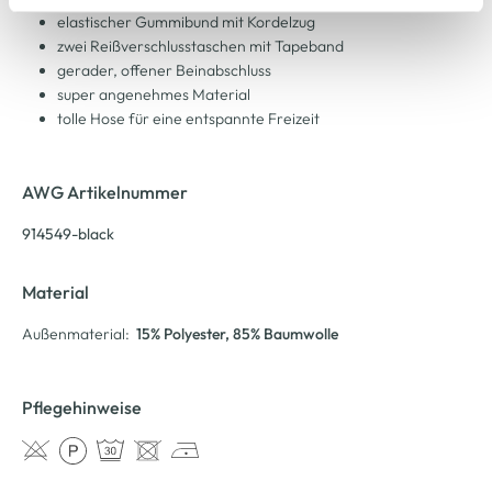
Cookie-Hinweis
bzw. der
Datenschutzerklärung
.
elastischer Gummibund mit Kordelzug
zwei Reißverschlusstaschen mit Tapeband
gerader, offener Beinabschluss
super angenehmes Material
tolle Hose für eine entspannte Freizeit
AWG Artikelnummer
914549-black
Material
Außenmaterial:
15% Polyester
, 85% Baumwolle
Pflegehinweise