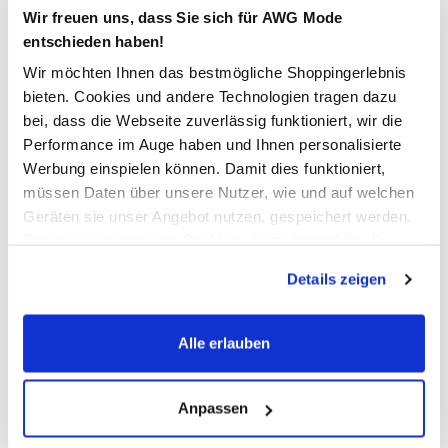
Wir freuen uns, dass Sie sich für AWG Mode
In den Warenkorb
entschieden haben!
Wir möchten Ihnen das bestmögliche Shoppingerlebnis
bieten. Cookies und andere Technologien tragen dazu
Schneller DHL Versand: in 1–3 Werktagen
bei, dass die Webseite zuverlässig funktioniert, wir die
Kostenfreie Rücksendung innerhalb 14 Tage
Performance im Auge haben und Ihnen personalisierte
Werbung einspielen können. Damit dies funktioniert,
Kostenlose Filiallieferung in Ihre Wunschfiliale
müssen Daten über unsere Nutzer, wie und auf welchen
Geräten sie unser Angebot nutzen, gespeichert werden.
Technisch notwendige Cookies, die zwingend für die
Zur Wunschliste hinzufügen
Bereitstellung der Funktionen der Webseite benötigt
Details zeigen
werden, werden bei der Nutzung der Webseite auf jeden
Fall gesetzt. Cookies von Drittanbietern für Analyse- oder
Herren Jogginghose mit geradem Bein und Paspel
Trackingzwecke werden nur dann aktiviert, wenn Sie das
Alle erlauben
entsprechende "Häkchen" setzen und auf "Auswahl
erlauben" bzw. "Alle erlauben" klicken. Mehr dazu
bequeme Jogginghose von Grinario Sports
(einschließlich der Möglichkeit, die Einwilligungserklärung
Anpassen
mit breitem Gummizug und integrierter Kordel
zu ändern oder zu widerrufen) erfahren Sie in unserem
seitliche Eingriffstaschen