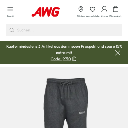
alt springen
Waren
Menü
Filialen
Wunschliste
Konto
Warenkorb
Kaufe mindestens 3 Artikel aus dem
neuen Prospekt
und spare 15%
extra mit
Code:
9710